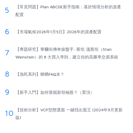
【常見問題】Plan ABCDE新手指南：基於情境分析的資產
5
配置
6
【市場氣候2026年1月5日】2026年的資產配置
【專題研究】華爾街傳奇操盤手: 斯坦·溫斯坦（Stan
7
Weinstein）的 8 大買入準則，建立你的高勝率交易系統
8
【漁民系列】睇晒FAQ未？
9
【新手入門】如何發掘新領袖股？（置頂）
【技術分析】VCP型態選股 一鍵找出股王 (2024年9月更新
10
版)