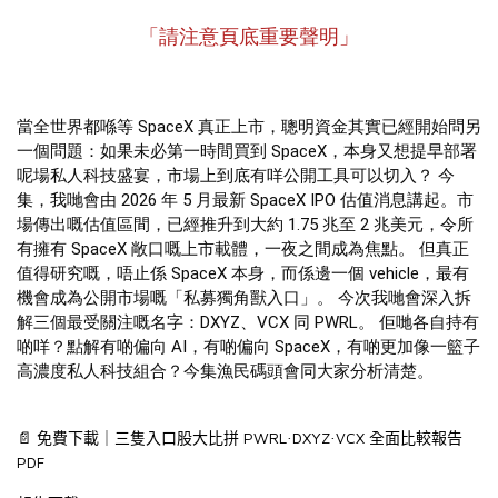
「請注意頁底重要聲明」
當全世界都喺等 SpaceX 真正上市，聰明資金其實已經開始問另
一個問題：如果未必第一時間買到 SpaceX，本身又想提早部署
呢場私人科技盛宴，市場上到底有咩公開工具可以切入？ 今
集，我哋會由 2026 年 5 月最新 SpaceX IPO 估值消息講起。市
場傳出嘅估值區間，已經推升到大約 1.75 兆至 2 兆美元，令所
有擁有 SpaceX 敞口嘅上市載體，一夜之間成為焦點。 但真正
值得研究嘅，唔止係 SpaceX 本身，而係邊一個 vehicle，最有
機會成為公開市場嘅「私募獨角獸入口」。 今次我哋會深入拆
解三個最受關注嘅名字：DXYZ、VCX 同 PWRL。 佢哋各自持有
啲咩？點解有啲偏向 AI，有啲偏向 SpaceX，有啲更加像一籃子
高濃度私人科技組合？今集漁民碼頭會同大家分析清楚。
PWRL
DXYZ
VCX
📄
免費下載｜三隻入口股大比拼
·
·
全面比較報告
PDF