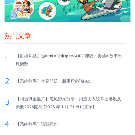
熱門文章
【財經熱話】從Kimi K3到OpenAI IPO押後：美國AI故事出
1
現變數
2
【系統教學】常見問題（新用戶必讀FAQ）
【補習班重溫片】漁風師兄分享：用漁夫系統掌握港股及
3
美股2026開局 (2026 年 1 月 21 日) [置頂]
4
【系統教學】訊號操作