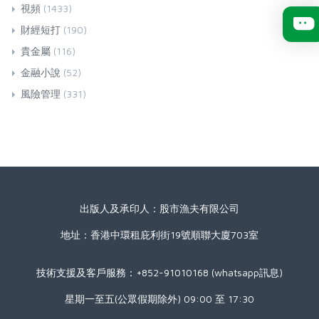
視頻
(1433)
財經短打
(190)
貴金屬
(116)
金融小說
(52)
風險管理
(331)
出版人及承印人：股市漁夫有限公司
地址：香港中環租庇利街19號順聯大廈703室
技術支援及客戶服務：+852-91010168 (whatsapp訊息)
星期一至五(公眾假期除外) 09:00 至 17:30