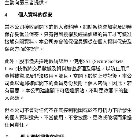
主動向第三者提供。
4
個人資料的保安
當本公司接收到閣下的個人資料時，網站系統會加密及即時
保存妥當並保密，只有得到授權及經過訓練的員工才可獲准
接觸有關資料。本公司亦會確保僱員遵從在個人資料保安及
保密方面的操守。
此外，股市漁夫採用數碼認證，使用
SSL (Secure Sockets
Layer)
技術將交易數據及資料加密處理及傳送，以防止用戶
資料被盜取及非法取用。並且，當閣下於網上登記後，本公
司會以電郵確認閣下的會員身份及附上個人密碼，因此，若
有需要
，本公司建議閣下可透過網站，不時更改閣下的登
入密碼。
但本公司不會對任何不在其控制範圍或於不可抗力下所發生
的個人資料遺失、不當使用、不當披露、更改或破壞而承擔
任何責任。