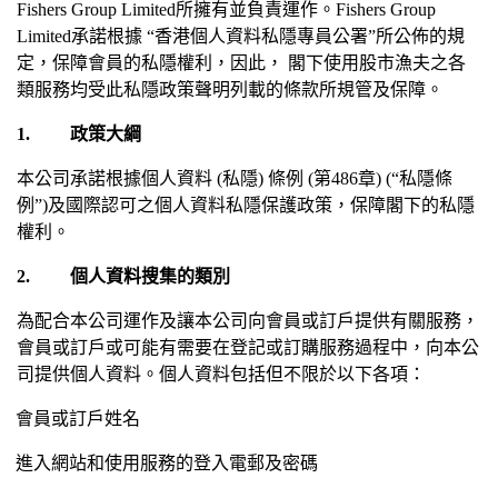
Fishers Group Limited
所擁有並負責運作。
Fishers Group
Limited
承諾根據
“
香港個人資料私隱專員公署
”
所公佈的規
定，保障會員的私隱權利，因此，
閣下使用股市漁夫之各
類服務均受此私隱政策聲明列載的條款所規管及保障。
1.
政策大綱
本公司承諾根據個人資料
(
私隱
)
條例
(
第
486
章
) (
“私隱條
例”
)
及國際認可之個人資料私隱保護政策，保障閣下的私隱
權利。
2.
個人資料搜集的類別
為配合本公司運作及讓本公司向會員或訂戶提供有關服務，
會員或訂戶或可能有需要在登記或訂購服務過程中，向本公
司提供個人資料。個人資料包括但不限於以下各項：
會員或訂戶姓名
進入網站和使用服務的登入電郵及密碼