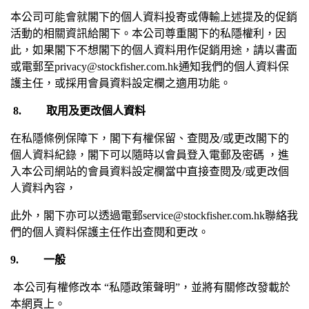
本公司可能會就閣下的個人資料投寄或傳輸上述提及的促銷
活動的相關資訊給閣下。本公司尊重閣下的私隱權利，因
此，如果閣下不想閣下的個人資料用作促銷用途，請以書面
或電郵至
privacy@stockfisher.com.hk
通知我們的個人資料保
護主任，或採用會員資料設定欄之適用功能。
8.
取用及更改個人資料
在私隱條例保障下，閣下有權保留、查閱及
/
或更改閣下的
個人資料紀錄，閣下可以隨時以會員登入電郵及密碼
，進
入本公司網站的會員資料設定欄當中直接查閱及
/
或更改個
人資料內容，
此外，閣下亦可以透過電郵
service@stockfisher.com.hk
聯絡我
們的個人資料保護主任作出查閱和更改。
9.
一般
本公司有權修改本
“
私隱政策聲明
”
，並將有關修改發載於
本網頁上。