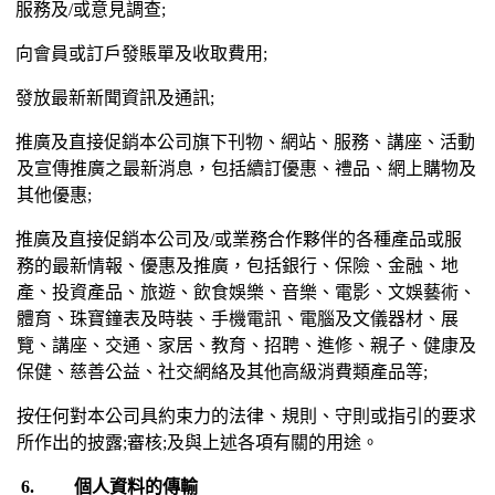
服務及
/
或意見調查
;
向會員或訂戶發賬單及收取費用
;
發放最新新聞資訊及通訊
;
推廣及直接促銷本公司旗下刊物、網站、服務、講座、活動
及宣傳推廣之最新消息，包括續訂優惠、禮品、網上購物及
其他優惠
;
推廣及直接促銷本公司及
/
或業務合作夥伴的各種產品或服
務的最新情報、優惠及推廣，包括銀行、保險、金融、地
產、投資產品、旅遊、飲食娛樂、音樂、電影、文娛藝術、
體育、珠寶鐘表及時裝、手機電訊、電腦及文儀器材、展
覽、講座、交通、家居、教育、招聘、進修、親子、健康及
保健、慈善公益、社交網絡及其他高級消費類產品等
;
按任何對本公司具約束力的法律、規則、守則或指引的要求
所作出的披露
;
審核
;
及與上述各項有關的用途。
6.
個人資料的傳輸