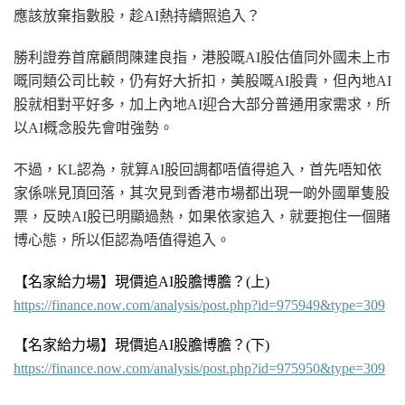
應該放棄指數股，趁AI熱持續照追入？
勝利證券首席顧問陳建良指，港股嘅AI股估值同外國未上市
嘅同類公司比較，仍有好大折扣，美股嘅AI股貴，但內地AI
股就相對平好多，加上內地AI迎合大部分普通用家需求，所
以AI概念股先會咁強勢。
不過，KL認為，就算AI股回調都唔值得追入，首先唔知依
家係咪見頂回落，其次見到香港市場都出現一啲外國
單隻股
票
，反映AI股已明顯過熱，如果依家追入，就要抱住一個賭
博心態，所以佢認為唔值得追入。
【名家給力場】現價追AI股膽博膽？
(上
)
https://finance.now.com/analysis/post.php?id=975949&type=309
【
名家給力場】現價追AI股膽博膽？
(下
)
https://finance.now.com/analysis/post.php?id=975950&type=309