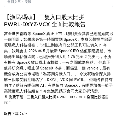
會員文章 - 美股
【漁民碼頭】三隻入口股大比拼
PWRL·DXYZ·VCX 全面比較報告
當全世界都喺等 SpaceX 真正上市，聰明資金其實已經開始問另
一個問題：如果未必第一時間買到 SpaceX，本身又想提早部署
呢場私人科技盛宴，市場上到底有咩公開工具可以切入？ 今
集，我哋會由 2026 年 5 月最新 SpaceX IPO 估值消息講起。市
場傳出嘅估值區間，已經推升到大約 1.75 兆至 2 兆美元，令所
有擁有 SpaceX 敞口嘅上市載體，一夜之間成為焦點。 但真正
值得研究嘅，唔止係 SpaceX 本身，而係邊一個 vehicle，最有
機會成為公開市場嘅「私募獨角獸入口」。 今次我哋會深入拆
解三個最受關注嘅名字：DXYZ、VCX 同 PWRL。 佢哋各自持有
啲咩？點解有啲偏向 AI，有啲偏向 SpaceX，有啲更加像一籃子
高濃度私人科技組合？今集漁民碼頭會同大家分析清楚。
PWRL
DXYZ
VCX
📄
免費下載｜三隻入口股大比拼
·
·
全面比較報告
PDF
👉
報告下載：