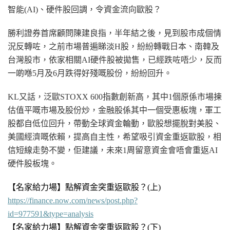
智能
(AI
)、
硬件
股回調，令資金流向歐股？
勝利證券首席顧問陳建良指，半年結之後，見到股市成個情
況反轉咗，之前市場普遍睇淡H股，紛紛轉戰日本、南韓及
台灣股市，依家相關AI
硬件
股被拋售，已經跌咗唔少，反而
一啲喺5月及6月跌得好殘嘅股份，紛紛回升。
KL又話，泛歐STOXX 600指數創新高，其中1個原係市場揀
估值平嘅市場及股份炒，金融股係其中一個受惠板塊，軍工
股都自低位回升，帶動全球資金輪動，歐股想擺脫對美股、
美國經濟嘅依賴，提高自主性，希望吸引資金重返歐股，相
信短線走勢不變，佢建議，未來1周留意資金會唔會重返AI
硬件
股板塊。
【名家給力場】點解資金突重返歐股？
(上
)
https://finance.now.com/news/post.php?
id=977591&type=analysis
【名家給力場】點解資金突重返歐股？(下)