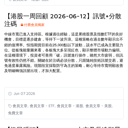
【港股一周回顧 2026-06-12】訊號+分散
注碼
付費會員獨家
ETF
中線市寬已進入支持區。根據過往經驗，這是累積股票及指數
的良好
機會，目標是逐步建倉，等待下一波升浪。這種策略在過去數年顯示出不
25,000
錯的值博率。恒指期貨目前在
點以下波動，該水平已成為主要阻力
位。從板塊能量圖來看，各板塊大多呈現紅色，顯示整體市場動力偏弱。
在這種環境下，投資者可善用「破」訊號進行操作，雖然大市疲弱，但訊
號有效性仍然不錯。關鍵在於注碼必須分散，只跟隨純技術訊號交易，避
免過度暴露風險。現階段宜採取防守為主的策略，耐心等待市寬明顯改善
及明確轉強訊號出現，才加大配置。
Jun 07 2026
,
,
,
,
會員文章
會員文章 - ETF
會員文章 - 港股
會員文章 - 美股
免費文章