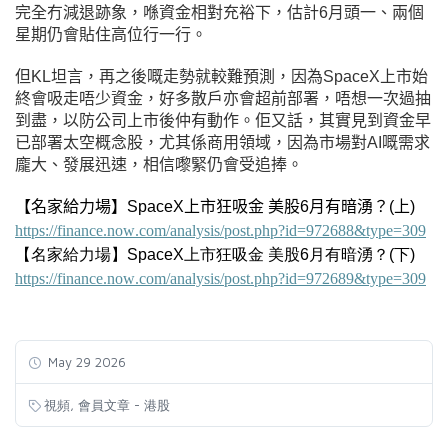
完全冇減退跡象，喺資金相對充裕下，估計6月頭一、兩個
星期仍會貼住高位行一行。
但KL坦言，再之後嘅走勢就較難預測，因為SpaceX上市始
終會吸走唔少資金，好多散戶亦會超前部署，唔想一次過抽
到盡，以防公司上市後仲有動作。佢又話，其實見到資金早
已部署太空概念股，尤其係商用領域，因為市場對AI嘅需求
龐大、發展迅速，相信嚟緊仍會受追捧。
【名家給力場】SpaceX上市狂吸金 美股6月有暗湧？(上)
https://finance.now.com/analysis/post.php?id=972688&type=309
【
名家給力場】SpaceX上市狂吸金
美股6月有暗湧？(下)
https://finance.now.com/analysis/post.php?id=972689&type=309
May 29 2026
,
視頻
會員文章 - 港股