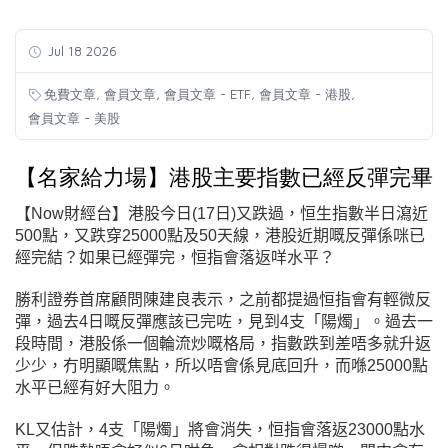
Jul 18 2026
,
,
,
,
免費文章
會員文章
會員文章 - ETF
會員文章 - 港股
會員文章 - 美股
【名家給力場】港股主要指數已經反彈完畢
【Now財經台】港股今日
(17日
)又跌過，恒生指數半日瀉近
500點，又跌穿25000點及50天線，港股近期嘅反彈係咪已
經完結？如果已經彈完，恒指會落返咩水平？
勝利證券首席顧問陳建良表示，之前都提過恒指會有輕微反
彈，過去4日嘅反彈應該已完咗，見到4支「陽燭」。過去一
段時間，港股係一個輪流炒嘅格局，指數跌到差唔多就升返
少少，冇明顯嘅焦點，所以唔會係見底回升，而喺25000點
水平已經有好大阻力。
KL又估計，4支「陽燭」將會消失，恒指會落返23000點水