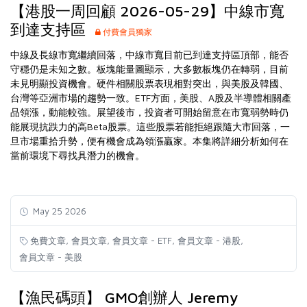
【港股一周回顧 2026-05-29】中線市寬
到達支持區
付費會員獨家
中線及長線市寬繼續回落，中線市寬目前已到達支持區頂部，能否
守穩仍是未知之數。板塊能量圖顯示，大多數板塊仍在轉弱，目前
未見明顯投資機會。硬件相關股票表現相對突出，與美股及韓國、
台灣等亞洲市場的趨勢一致。ETF方面，美股、A股及半導體相關產
品領漲，動能較強。展望後市，投資者可開始留意在市寬弱勢時仍
能展現抗跌力的高Beta股票。這些股票若能拒絕跟隨大市回落，一
旦市場重拾升勢，便有機會成為領漲贏家。本集將詳細分析如何在
當前環境下尋找具潛力的機會。
May 25 2026
,
,
,
,
免費文章
會員文章
會員文章 - ETF
會員文章 - 港股
會員文章 - 美股
【漁民碼頭】 GMO創辦人 Jeremy