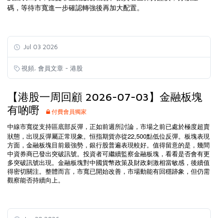
碼，等待市寬進一步確認轉強後再加大配置。
Jul 03 2026
,
視頻
會員文章 - 港股
【港股一周回顧 2026-07-03】金融板塊
有啲嘢
付費會員獨家
中線市寬從支持區底部反彈，正如前週所討論，市場之前已處於極度超賣
22,500
狀態，出現反彈屬正常現象。恒指期貨亦從
點低位反彈。板塊表現
方面，金融板塊目前最強勢，銀行股普遍表現較好。值得留意的是，幾間
中資券商已發出突破訊號。投資者可繼續監察金融板塊，看看是否會有更
多突破訊號出現。金融板塊對中國貨幣政策及財政刺激相當敏感，後續值
得密切關注。整體而言，市寬已開始改善，市場動能有回穩跡象，但仍需
觀察能否持續向上。