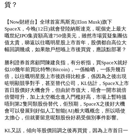
貨？
【Now財經台】全球首富馬斯克(Elon Musk)旗下
SpaceX，今晚(12日)就會登陸納斯達克，呢個史上最大
嘅世紀IPO集資額高達750億美元，雖然市場質疑集團估
值太貴，睇返以往嘅明星股上市首年，股價都自高位大
幅回調幾成，如果散戶想喺上市後買貨，應該點部署？
勝利證券首席顧問陳建良指，有分析指，買SpaceX就好
似10幾年前買比特幣(Bitcoin)，一係輸晒，一係升幾百
倍，以往嘅明星股上市後跌得比較多，係因為之後出現
咗明顯競爭對手，甚至替代公司，KL估計，SpaceX上市
首日股價好大機會升，但由於市值大，唔會一開市就倍
倍聲咁升，加上太空概念進入門檻好高，市場上暫時搵
唔到第2隻同類股份替代，佢預期，SpaceX之後好大機
會可以發展到好似人工智能(AI)般大嘅概念，所以唔使
太擔心，但就要留意呢類股份好易受個別事件影響。
KL又話，傾向等股價回調之後再買貨，因為上市首日一