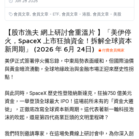
Jun 28 2026
,
,
,
會員文章
會員文章 - ETF
會員文章 - 港股
會員文章 - 美股
【股市漁夫 網上研討會重溫片 】「美伊停
火，SpaceX 上市狂抽資金！拆解全球資本
新周期」 (2026 年 6月 24日)
付費會員獨家
美伊正式簽署停火備忘錄，中東局勢表面緩和，但國際油價
與黃金暗流湧動，全球地緣政治與金融市場正迎來歷史性拐
點！
與此同時，SpaceX 歷史性登陸納斯達克，狂
抽
750
億
美元
資金，一舉登頂全球最大 IPO！這場前所未有的「資金大遷
徙」，正徹底改寫全球資本新周期。這代表著新一輪科技泡
沫的吹起，還是第四代商業巨頭的文明里程碑？
我們特別邀請專家，在這場免費線上研討會中，為你深入剖