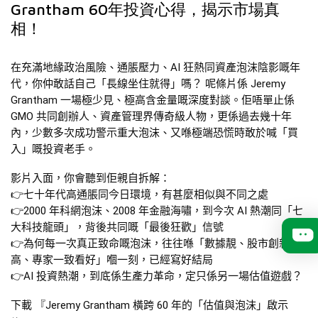
Grantham 60年投資心得，揭示市場真
相！
在充滿地緣政治風險、通脹壓力、AI 狂熱同資產泡沫陰影嘅年
代，你仲敢話自己「長線坐住就得」嗎？ 呢條片係 Jeremy
Grantham 一場極少見、極高含金量嘅深度對談。佢唔單止係
GMO 共同創辦人、資產管理界傳奇級人物，更係過去幾十年
內，少數多次成功警示重大泡沫、又喺極端恐慌時敢於喊「買
入」嘅投資老手。
影片入面，你會聽到佢親自拆解：
👉七十年代高通脹同今日環境，有甚麼相似與不同之處
👉2000 年科網泡沫、2008 年金融海嘯，到今次 AI 熱潮同「七
大科技龍頭」，背後共同嘅「最後狂歡」信號
👉為何每一次真正致命嘅泡沫，往往喺「數據靚、股市創新
高、專家一致看好」嗰一刻，已經寫好結局
👉AI 投資熱潮，到底係生產力革命，定只係另一場估值遊戲？
下載 『Jeremy Grantham 橫跨 60 年的「估值與泡沫」啟示