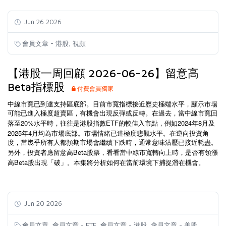
Jun 26 2026
,
會員文章 - 港股
視頻
【港股一周回顧 2026-06-26】留意高
Beta指標股
付費會員獨家
中線市寬已到達支持區底部。目前市寬指標接近歷史極端水平，顯示市場
可能已進入極度超賣區，有機會出現反彈或反轉。在過去，當中線市寬回
20%
ETF
2024
8
落至
水平時，往往是港股指數
的較佳入市點，例如
年
月及
2025
4
年
月均為市場底部。市場情緒已達極度悲觀水平。在逆向投資角
度，當幾乎所有人都預期市場會繼續下跌時，通常意味沽壓已接近耗盡。
Beta
另外，投資者應留意高
股票，看看當中線市寬轉向上時，是否有領漲
Beta
高
股出現「破」。本集將分析如何在當前環境下捕捉潛在機會。
Jun 20 2026
,
,
,
,
會員文章
會員文章 - ETF
會員文章 - 港股
會員文章 - 美股