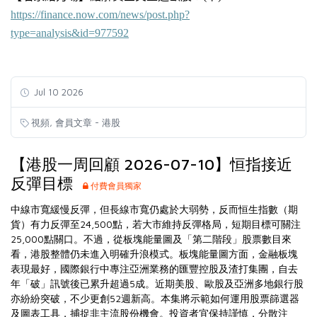
https://finance.now.com/news/post.php?
type=analysis&id=977592
Jul 10 2026
,
視頻
會員文章 - 港股
【港股一周回顧 2026-07-10】恒指接近
反彈目標
付費會員獨家
中線市寬緩慢反彈，但長線市寬仍處於大弱勢，反而恒生指數（期
貨）有力反彈至24,500點，若大市維持反彈格局，短期目標可關注
25,000點關口。不過，從板塊能量圖及「第二階段」股票數目來
看，港股整體仍未進入明確升浪模式。板塊能量圖方面，金融板塊
表現最好，國際銀行中專注亞洲業務的匯豐控股及渣打集團，自去
年「破」訊號後已累升超過5成。近期美股、歐股及亞洲多地銀行股
亦紛紛突破，不少更創52週新高。本集將示範如何運用股票篩選器
及圖表工具，捕捉非主流股份機會。投資者宜保持謹慎，分散注