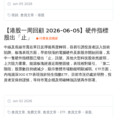
Jun 05 2026
,
視頻
會員文章 - 港股
【港股一周回顧 2026-06-05】硬件指標
股出「止」
付費會員獨家
中線及長線市寬在單日反彈後再度轉弱，容易引誘投資者誤入技術
陷阱。板塊表現方面，早前領漲的電腦硬件及新股亦開始回落，其
中一隻硬件指標股已發出「止」訊號。其他大型科技股依然疲弱，
上方阻力重重。能源板塊經過近期整固後，表現相對吸引。「第二
階段」股票數目持續減少，顯示整體市場動能明顯減弱。ETF方面，
內地滬深300 ETF表現強於恒生指數ETF。目前市況仍處於弱勢，投
資者宜保持謹慎，等待市寬企穩及明確轉強訊號再作部署。
Jun 02 2026
,
,
,
,
會員文章
免費文章
會員文章 - ETF
會員文章 - 港股