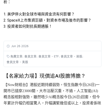
析：
1
.⁠ ⁠美
伊停火對全球市場與資金流有何影響？
2.⁠ ⁠SpaceX上市集資巨額，對資本市場及後市的影響？
3
.⁠ ⁠投資
者如何對抗長期通脹！
Jun 26 2026
,
,
,
,
免費文章
會員文章
會員文章 - ETF
會員文章 - 港股
會員文章 - 美股
【名家給力場】現價追AI股膽博膽？
【Now財經台】港股近期持續弱勢，恒生指數今日
(26日
)一
開市已插穿23000關，大市沽壓沉重，不過，人工
智能
(AI
)
概念股相對強勢，雖然唔少AI概念股今日
(26日
)回套，但今
年累計升幅仍相當驚人，升幅講緊幾倍或以上，投資者係咪