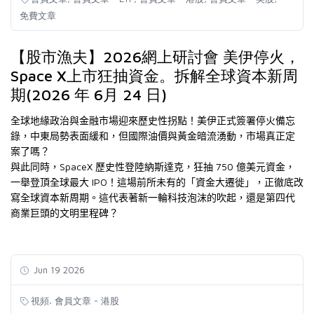
免費文章
【股市漁夫】2026網上研討會 美伊停火，
Space X上市狂抽資金。拆解全球資本新周
期(2026 年 6月 24 日)
全球地緣政治與金融市場迎來歷史性拐點！美伊正式簽署停火備忘
錄，中東局勢表面緩和，但國際油價與黃金暗流湧動，市場真正定
案了嗎？
SpaceX
750
與此同時，
歷史性登陸納斯達克，狂抽
億美元資金，
IPO
一舉登頂全球最大
！這場前所未有的「資金大遷徙」，正徹底改
寫全球資本新周期。這代表著新一輪科技泡沫的吹起，還是第四代
商業巨頭的文明里程碑？
Jun 19 2026
,
視頻
會員文章 - 港股