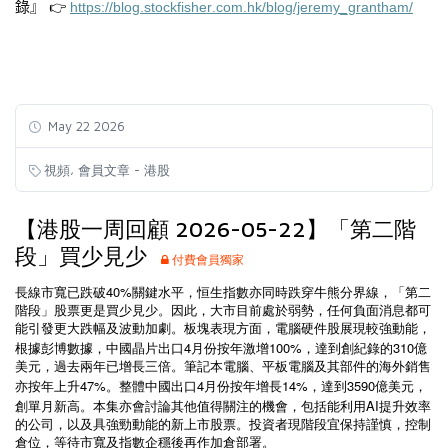
錄』
👉
https://blog.stockfisher.com.hk/blog/jeremy_grantham/
May 22 2026
,
視頻
會員文章 - 港股
【港股一周回顧 2026-05-22】「第二階
段」買少見少
付費會員獨家
40%
長線市寬已跌破
關鍵水平，恒生指數亦同時跌穿牛熊分界線，
「第二
階段」股票更是買少見少
。因此，大市目前處於弱勢，任何負面消息都可
能引發更大跌幅及波動加劇。板塊表現方面，電腦硬件股展現較強動能，
4
100%
310
根據彭博數據，中國晶片出口
月份按年激增
，達到創紀錄的
億
美元，過去兩年已增長三倍。筆記本電腦、平板電腦及其部件的海外銷售
47%
4
14%
3590
亦按年上升
。整體中國出口
月份按年增長
，達到
億美元，
AI
創單月新高。本集亦會討論其他值得關注的機會，包括能利用
提升效率
的公司，以及具強勁動能的新上市股票。投資者現階段宜保持謹慎，控制
倉位，等待市寬及指數企穩後再作加倉部署。