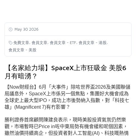
May 30 2026
,
,
,
,
免費文章
會員文章
會員文章 - ETF
會員文章 - 港股
會員文章 - 美股
【名家給力場】SpaceX上市狂吸金 美股6
月有暗湧？
【Now財經台】6月「大事件」除咗世界盃2026及美國聯儲
局議息外，SpaceX上市係另一個焦點，集團好大機會成為
全球史上最大型IPO，成功上市後勢納入指數，對「科技七
雄」
(Magnificent
7)
有冇影響？
勝利證券首席顧問陳建良表示，現時美股投資氣氛仍然樂
觀，市場暫時已Price in咗中東局勢有機會緩和呢個因素，
雖然油價持續高企，但投資者對人工
智能
(AI
)、科技嘅熱情