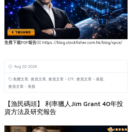
PDF
https://blog.stockfisher.com.hk/blog/spcx/
👉🏻
免費下載
報告
Aug 02 2026
,
,
,
,
免費文章
會員文章
會員文章 - ETF
會員文章 - 港股
會員文章 - 美股
【漁民碼頭】 利率獵人Jim Grant 40年投
資方法及研究報告