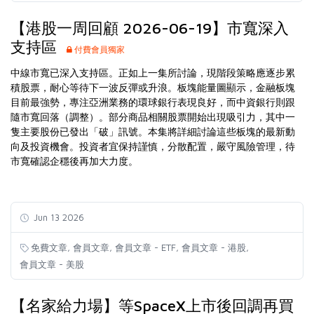
【港股一周回顧 2026-06-19】市寬深入
支持區
付費會員獨家
中線市寬已深入支持區。正如上一集所討論，現階段策略應逐步累
積股票，耐心等待下一波反彈或升浪。板塊能量圖顯示，金融板塊
目前最強勢，專注亞洲業務的環球銀行表現良好，而中資銀行則跟
隨市寬回落（調整）。部分商品相關股票開始出現吸引力，其中一
隻主要股份已發出「破」訊號。本集將詳細討論這些板塊的最新動
向及投資機會。投資者宜保持謹慎，分散配置，嚴守風險管理，待
市寬確認企穩後再加大力度。
Jun 13 2026
,
,
,
,
免費文章
會員文章
會員文章 - ETF
會員文章 - 港股
會員文章 - 美股
【名家給力場】等SpaceX上市後回調再買