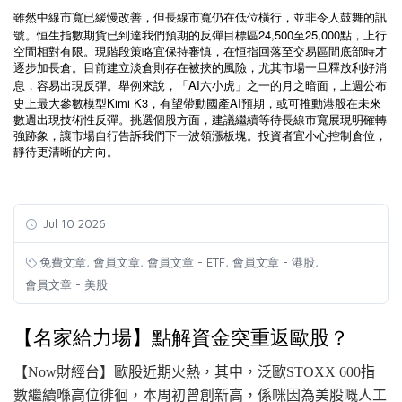
雖然中線市寬已緩慢改善，但長線市寬仍在低位橫行，並非令人鼓舞的訊
24,500
25,000
號。恒生指數期貨已到達我們預期的反彈目標區
至
點，上行
空間相對有限。現階段策略宜保持審慎，在恒指回落至交易區間底部時才
逐步加長倉。目前建立淡倉則存在被挾的風險，尤其市場一旦釋放利好消
AI
息，容易出現反彈。舉例來說，「
六小虎」之一的月之暗面，上週公布
Kimi K3
AI
史上最大參數模型
，有望帶動國產
預期，或可推動港股在未來
數週出現技術性反彈。挑選個股方面，建議繼續等待長線市寬展現明確轉
強跡象，讓市場自行告訴我們下一波領漲板塊。投資者宜小心控制倉位，
靜待更清晰的方向。
Jul 10 2026
,
,
,
,
免費文章
會員文章
會員文章 - ETF
會員文章 - 港股
會員文章 - 美股
【名家給力場】點解資金突重返歐股？
【Now財經台】歐股近期火熱，其中，泛歐STOXX 600指
數繼續喺高位徘徊，
本周
初曾創新高，係咪因為美股嘅人工