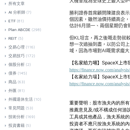
大機會成為全球史上最大型I
所有文章
AI 分析師
(7)
勝利證券首席顧問陳建良表示，
個因素，雖然油價持續高企，
ETF
(81)
估計6月頭一、兩個星期仍會
Plan ABCDE
(298)
但KL坦言，再之後嘅走勢就
REIT
(5)
想一次過抽到盡，以防公司上
交易心理
(116)
域，因為市場對AI嘅需求龐
交易技巧
(172)
【名家給力場】SpaceX上市
個股分析
(2)
https://finance.now.com/analys
債券
(145)
【
名家給力場】SpaceX上市
商品
(63)
https://finance.now.com/analys
外匯
(81)
外國退休生活
(10)
重要聲明：股市漁夫內的所有
常見問題
(53)
推薦意見及/或不構成任何游
工具或其他產品，漁夫系統的
技術分析
(169)
投資者不應只按漁夫系統的內
投資書籍
(5)