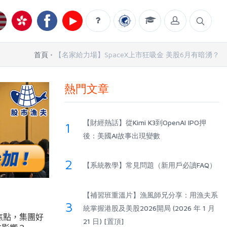
首頁
【名家給力場】SpaceX上市狂吸金 美股6月有暗湧？
熱門文章
【財經熱話】從Kimi K3到OpenAI IPO押
1
後：美國AI故事出現變數
2
【系統教學】常見問題（新用戶必讀FAQ）
【補習班重溫片】漁風師兄分享：用漁夫系
3
統掌握港股及美股2026開局 (2026 年 1 月
個焦點，集團好
21 日) [置頂]