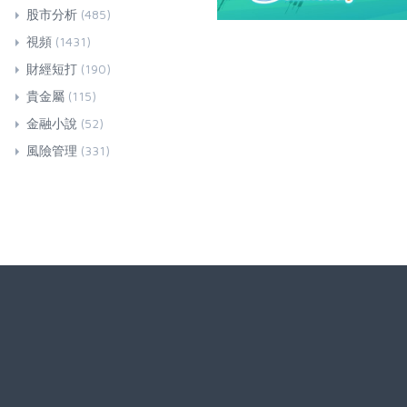
股市分析
(485)
視頻
(1431)
財經短打
(190)
貴金屬
(115)
金融小說
(52)
風險管理
(331)