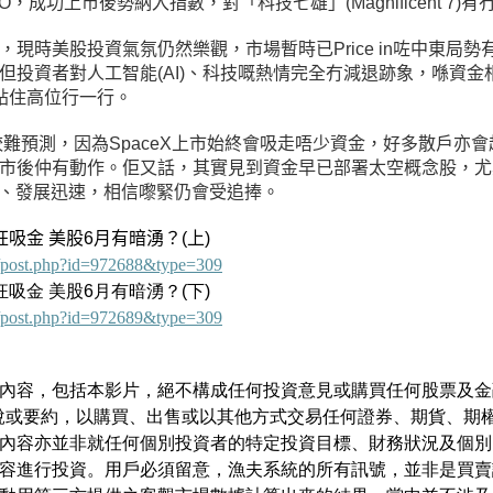
PO，成功上市後勢納入指數，對「科技七雄」
(Magnificent
7)
有
現時美股投資氣氛仍然樂觀，市場暫時已Price in咗中東局勢
但投資者對人工
智能
(AI
)、科技嘅熱情完全冇減退跡象，喺資金
貼住高位行一行。
較難預測，因為SpaceX上市始終會吸走唔少資金，好多散戶亦
市後仲有動作。佢又話，其實見到資金早已部署太空概念股，尤
大、發展迅速，相信嚟緊仍會受追捧。
狂吸金 美股6月有暗湧？(上)
is/post.php?id=972688&type=309
狂吸金
美股6月有暗湧？(下)
is/post.php?id=972689&type=309
內容，包括本影片，絕不構成任何投資意見或購買任何股票及金
說或要約，以購買、出售或以其他方式交易任何證券、期貨、期
內容亦並非就任何個別投資者的特定投資目標、財務狀況及個別
容進行投資。用戶必須留意，漁夫系統的所有訊號，並非是買賣