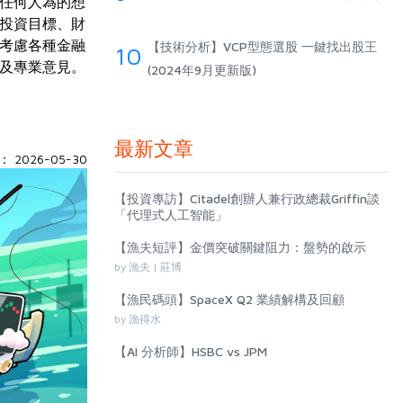
任何人為的想
投資目標、財
考慮各種金融
【技術分析】VCP型態選股 一鍵找出股王
10
及專業意見。
(2024年9月更新版)
最新文章
 2026-05-30
【投資專訪】Citadel創辦人兼行政總裁Griffin談
「代理式人工智能」
【漁夫短評】金價突破關鍵阻力：盤勢的啟示
by 漁夫 | 莊博
【漁民碼頭】SpaceX Q2 業績解構及回顧
by 漁得水
【AI 分析師】HSBC vs JPM