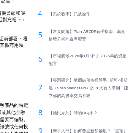
冇影響？
4
有機會緩和呢
【系統教學】訊號操作
相對充裕下，
【常見問題】Plan ABCDE新手指南：基於
5
會超前部署，唔
情境分析的資產配置
其係商用領
【市場氣候2026年1月5日】2026年的資產
6
配置
【專題研究】華爾街傳奇操盤手: 斯坦·溫斯
7
坦（Stan Weinstein）的 8 大買入準則，建
立你的高勝率交易系統
融產品的特定
8
權或其他金融
【漁民系列】睇晒FAQ未？
需要而編製。
訊號或任何投
9
【新手入門】如何發掘新領袖股？（置頂）