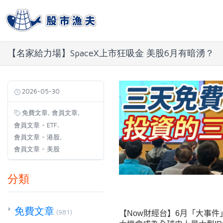
【名家給力場】SpaceX上市狂吸金 美股6月有暗湧？
2026-05-30
,
,
免費文章
會員文章
,
會員文章 - ETF
,
會員文章 - 港股
會員文章 - 美股
分類
免費文章
(981)
【Now財經台】6月「大事件