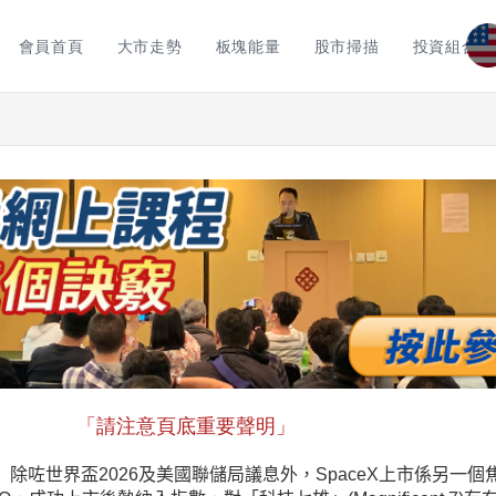
會員首頁
大市走勢
板塊能量
股市掃描
投資組合
「請注意頁底重要聲明」
」除咗世界盃2026及美國聯儲局議息外，SpaceX上市係另一