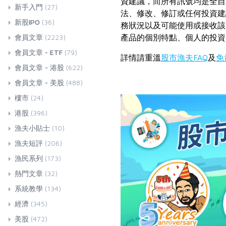
資建議，而所有訊號均是全自
新手入門
(27)
法、修改、修訂或任何投資建
新股IPO
(36)
務狀況以及可能使用或接收該
產品的個別特點、個人的投資
會員文章
(2223)
會員文章 - ETF
(79)
詳情請重溫
股市漁夫FAQ
及
免
會員文章 - 港股
(622)
會員文章 - 美股
(488)
樓市
(24)
港股
(396)
漁夫小貼士
(10)
漁夫短評
(206)
漁民系列
(173)
熱門文章
(32)
系統教學
(134)
經濟
(345)
美股
(472)