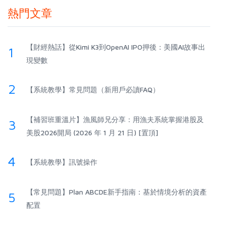
熱門文章
【財經熱話】從Kimi K3到OpenAI IPO押後：美國AI故事出
1
現變數
2
【系統教學】常見問題（新用戶必讀FAQ）
【補習班重溫片】漁風師兄分享：用漁夫系統掌握港股及
3
美股2026開局 (2026 年 1 月 21 日) [置頂]
4
【系統教學】訊號操作
【常見問題】Plan ABCDE新手指南：基於情境分析的資產
5
配置