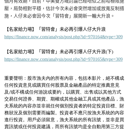
個月有效期，目前，中美雙方嘅討論已經唔似之前咁極限施
壓，局勢相對平穩，估計今次未必會突然增加或放寬反制措
施，人仔未必會因今次「習特會」展開新一輪大升浪。
【名家給力場】「習特會」未必再引爆人仔大升浪
https://finance.now.com/analysis/post.php?id=970164&type=309
【名家給力場】「習特會」未必再引爆人仔大升浪
(下
)
https://finance.now.com/analysis/post.php?id=970165&type=309
重要聲明：股市漁夫內的所有內容，包括本影片，絕不構成
任何投資意見或購買任何股票及金融產品的特定推薦意見
及/或不構成任何游說或要約，以購買、出售或以其他方式
交易任何證券、期貨、期權或其他金融工具或其他產品，漁
夫系統的內容亦並非就任何個別投資者的特定投資目標、財
務狀況及個別需要而編製。投資者不應只按漁夫系統的內容
進行投資。用戶必須留意，漁夫系統的所有訊號，並非是買
賣訊號或任何投資建議，而所有訊號均是全自動用第三方提