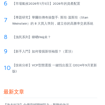
6
【市場氣候2026年1月5日】2026年的資產配置
【專題研究】華爾街傳奇操盤手: 斯坦·溫斯坦（Stan
7
Weinstein）的 8 大買入準則，建立你的高勝率交易系統
8
【漁民系列】睇晒FAQ未？
9
【新手入門】如何發掘新領袖股？（置頂）
【技術分析】VCP型態選股 一鍵找出股王 (2024年9月更新
10
版)
最新文章
【漁夫短評】金價突破關鍵阻力：盤勢的啟示