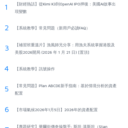
【財經熱話】從Kimi K3到OpenAI IPO押後：美國AI故事出
1
現變數
2
【系統教學】常見問題（新用戶必讀FAQ）
【補習班重溫片】漁風師兄分享：用漁夫系統掌握港股及
3
美股2026開局 (2026 年 1 月 21 日) [置頂]
4
【系統教學】訊號操作
【常見問題】Plan ABCDE新手指南：基於情境分析的資產
5
配置
6
【市場氣候2026年1月5日】2026年的資產配置
【專題研究】華爾街傳奇操盤手: 斯坦·溫斯坦（Stan