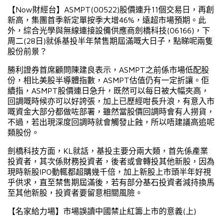
Now
ASMPT(00522)
11
【
財經台】
股價連升
個交易日，再創
46%
新高，集團首季新定單按季大增
，遠超市場預期。此
(06166)
外，綜合光學與無線連接設備供應商劍橋科技
，下
(28
)
周二
日
就係基投半年禁售期屆滿嘅大日子，點睇呢兩隻
股份前景？
ASMPT
勝利證券首席顧問陳建良表示，
之前係市場低配股
ASMPT
份，相比美股半導體指數，
估值仍有一定折讓。佢
ASMPT
續指，
股價連日急升，既然可以每日被大幅夾高，
回調嘅時候亦可以好誇張，加上已歷經咁長升浪，有意入市
嘅資金大部分都做咗部署，雖然當股價回調時會有人撈貨，
不過，若出現深度回調時就會觸發止蝕，所以唔建議高追呢
類股份。
KL
劍橋科技方面，
就話，基投主要分兩大類，首先係產業
投資者，其次係財務投資者，後者或會轉投其他新股，因為
IPO
現時新股
動輒都超購幾千倍，加上新股上市頭半年好視
乎供求，直至禁售期屆滿後，若有部分基石投資者減持換馬
至其他新股，投資者要留意相關風險。
(
)
【名家給力場】市場誤讀中國禁止紅籌上市的意義
上