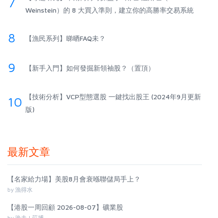
7
Weinstein）的 8 大買入準則，建立你的高勝率交易系統
8
【漁民系列】睇晒FAQ未？
9
【新手入門】如何發掘新領袖股？（置頂）
【技術分析】VCP型態選股 一鍵找出股王 (2024年9月更新
10
版)
最新文章
【名家給力場】美股8月會衰喺聯儲局手上？
by 漁得水
【港股一周回顧 2026-08-07】礦業股
by 漁夫 | 莊博