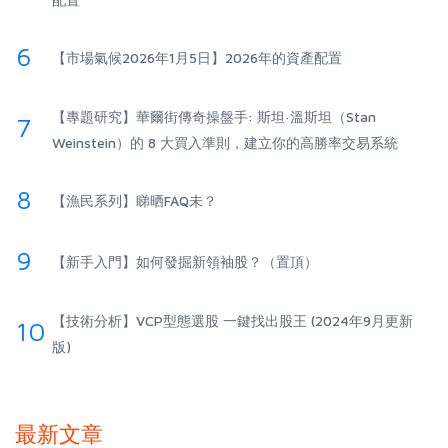
6
【市場氣候2026年1月5日】2026年的資產配置
【專題研究】華爾街傳奇操盤手: 斯坦·溫斯坦（Stan
7
Weinstein）的 8 大買入準則，建立你的高勝率交易系統
8
【漁民系列】睇晒FAQ未？
9
【新手入門】如何發掘新領袖股？（置頂）
【技術分析】VCP型態選股 一鍵找出股王 (2024年9月更新
10
版)
最新文章