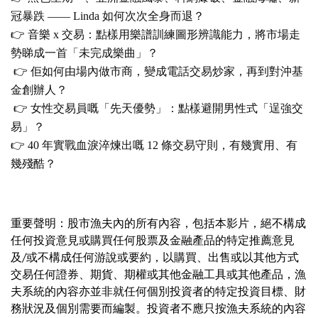
冠暴跌
—— Linda
如何次次全身而退
？
👉
音樂
x
交易：點樣用樂譜訓練圖形辨識能力，將市場走
勢睇成一首「未完成樂曲
」？
👉
佢如何由場內做市商，變成電話交易炒家，再到對沖基
金創辦人
？
👉
女性交易員嘅「先天優勢
」：
點樣避開男性式「逞強交
易
」？
👉 40
年實戰血淚淬煉出嘅
12
條交易守則，有幾實用、有
幾殘酷
？
重要聲明：股市漁夫內的所有內容，包括本影片，絕不構成
任何投資意見或購買任何股票及金融產品的特定推薦意見
及/或不構成任何游說或要約，以購買、出售或以其他方式
交易任何證券、期貨、期權或其他金融工具或其他產品，漁
夫系統的內容亦並非就任何個別投資者的特定投資目標、財
務狀況及個別需要而編製。投資者不應只按漁夫系統的內容