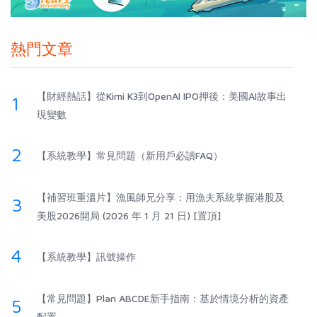
熱門文章
【財經熱話】從Kimi K3到OpenAI IPO押後：美國AI故事出
1
現變數
2
【系統教學】常見問題（新用戶必讀FAQ）
【補習班重溫片】漁風師兄分享：用漁夫系統掌握港股及
3
美股2026開局 (2026 年 1 月 21 日) [置頂]
4
【系統教學】訊號操作
【常見問題】Plan ABCDE新手指南：基於情境分析的資產
5
配置