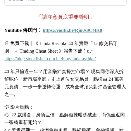
「請注意頁底重要聲明」
Youtube
傳送門：
https://youtu.be/Rju0s0Cf4K0
📄
免費下載｜
《
Linda Raschke 40 年實戰「12
條交易守
則
」＋ Trading Cheat Sheet
》
報告下載：
👉
https://blog.stockfisher.com.hk/blog/lindaraschke/
40
年只輸過一年？用音樂節奏操控市場
？
呢集同你深入拆
解呢位「新市場巫師」史上首位女交易員，點樣由
24
萬美
元負債，一步一步逆轉命運，成為全球頂尖對沖基金管理人
之一
。
💡
影片重點
：
👉 22
歲爆倉，身負巨債，點解佢揀唔係破產，而係坐返同
一張椅重新開始
？
👉
黑色星期一、亞洲金融風暴、科網爆破、金融海嘯、新