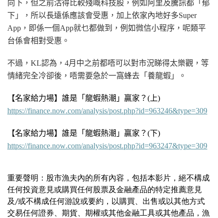
向下，但之前沽得比較殘嘅科技股，例如阿里及騰訊都「郁
下」，所以長遠係應該會受惠，加上依家內地好多Super
App，即係一個App就乜都做到，例如微信小程序，呢類平
台係會相對受惠。
不過，KL認為，4月中之前都唔可以對市況睇得太樂觀，等
情緒完全冷卻後，唔需要急於一窩蜂去「養龍蝦」。
【名家給力場】誰是「龍蝦熱潮」贏家？
(上
)
https://finance.now.com/analysis/post.php?id=963246&type=309
【名家給力場】誰是「龍蝦熱潮」贏家？
(下
)
https://finance.now.com/analysis/post.php?id=963247&type=309
重要聲明：股市漁夫內的所有內容，包括本影片，絕不構成
任何投資意見或購買任何股票及金融產品的特定推薦意見
及/或不構成任何游說或要約，以購買、出售或以其他方式
交易任何證券、期貨、期權或其他金融工具或其他產品，漁