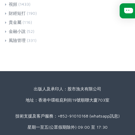
視頻
(1433)
財經短打
(190)
貴金屬
(116)
金融小說
(52)
風險管理
(331)
出版人及承印人：股市漁夫有限公司
地址：香港中環租庇利街19號順聯大廈703室
技術支援及客戶服務：+852-91010168 (whatsapp訊息)
星期一至五(公眾假期除外) 09:00 至 17:30