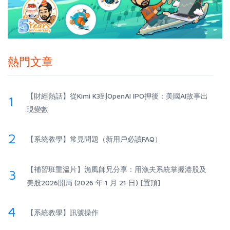
熱門文章
【財經熱話】從Kimi K3到OpenAI IPO押後：美國AI故事出
1
現變數
2
【系統教學】常見問題（新用戶必讀FAQ）
【補習班重溫片】漁風師兄分享：用漁夫系統掌握港股及
3
美股2026開局 (2026 年 1 月 21 日) [置頂]
4
【系統教學】訊號操作