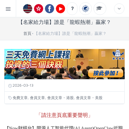
【名家給力場】誰是「龍蝦熱潮」贏家？
首頁
【名家給力場】誰是「龍蝦熱潮」贏家？
2026-03-13
,
,
,
免費文章
會員文章
會員文章 - 港股
會員文章 - 美股
「請注意頁底重要聲明」
【Now財經台】開源人工智能代理
(AI
Agent)OpenClaw近期