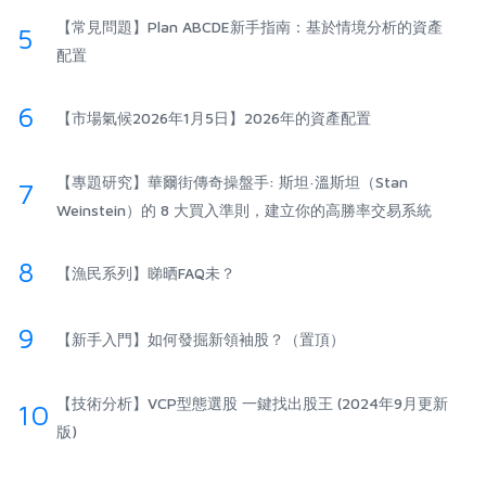
【常見問題】Plan ABCDE新手指南：基於情境分析的資產
5
配置
6
【市場氣候2026年1月5日】2026年的資產配置
【專題研究】華爾街傳奇操盤手: 斯坦·溫斯坦（Stan
7
Weinstein）的 8 大買入準則，建立你的高勝率交易系統
8
【漁民系列】睇晒FAQ未？
9
【新手入門】如何發掘新領袖股？（置頂）
【技術分析】VCP型態選股 一鍵找出股王 (2024年9月更新
10
版)