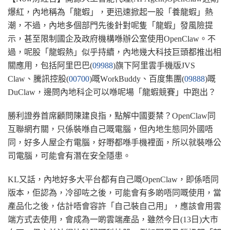
爆紅，內地稱為「龍蝦」，更迅速掀起一股「養龍蝦」熱
潮，不過，內地多個部門先後針對呢隻「龍蝦」發風險提
示，甚至限制國企及政府機構喺辦公室使用OpenClaw。不
過，呢股「龍蝦熱」似乎持續，內地幾大科技巨頭都推出相
關應用，包括阿里巴巴(
09988
)旗下阿里雲手機版JVS
Claw、騰訊控股(
00700
)嘅WorkBuddy、百度集團(
09888
)嘅
DuClaw，邊問內地科企可以喺呢場「龍蝦競賽」中跑出？
勝利證券首席顧問陳建良指，點解中國要禁？OpenClaw同
互聯網
冇關，只係裝喺自己嘅電腦，但內地生態同外國唔
同，好多人屋企冇電腦，好嘢都喺手機裡面，所以就裝喺公
司電腦，可能會有潛在安全隱患。
KL又話，內地好多大平台都有自己嘅OpenClaw，即係唔同
版本，佢認為，冷卻咗之後，可能會有多啲唔同嘅使用，當
產品化之後，估計唔會容許「自己裝自己用」，應該會用雲
端方式去使用，會成為一啲雲端產品，雖然今日
(13日
)大市