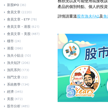
務狀況以及可能使用或接收該
新股IPO
(36)
產品的個別特點、個人的投資
會員文章
(2220)
詳情請重溫
股市漁夫FAQ
及
免
會員文章 - ETF
(78)
會員文章 - 港股
(621)
會員文章 - 美股
(487)
樓市
(24)
港股
(396)
漁夫小貼士
(10)
漁夫短評
(206)
漁民系列
(173)
熱門文章
(32)
系統教學
(134)
經濟
(345)
美股
(472)
股市分析
(485)