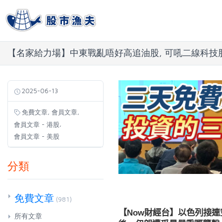
【名家給力場】中東戰亂唔好高追油股, 可吼二線科技
2025-06-13
,
,
免費文章
會員文章
,
會員文章 - 港股
會員文章 - 美股
分類
免費文章
(981)
【Now財經台】以色列接
所有文章