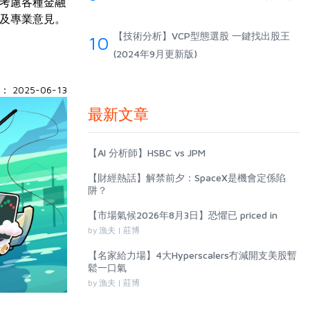
考慮各種金融
及專業意見。
【技術分析】VCP型態選股 一鍵找出股王
10
(2024年9月更新版)
 2025-06-13
最新文章
【AI 分析師】HSBC vs JPM
【財經熱話】解禁前夕：SpaceX是機會定係陷
阱？
【市場氣候2026年8月3日】恐懼已 priced in
by 漁夫 | 莊博
【名家給力場】4大Hyperscalers冇減開支美股暫
鬆一口氣
by 漁夫 | 莊博