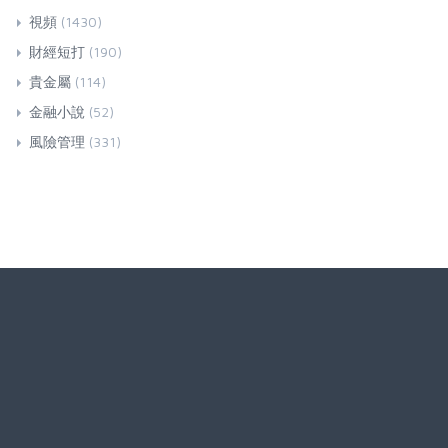
視頻
(1430)
財經短打
(190)
貴金屬
(114)
金融小說
(52)
風險管理
(331)