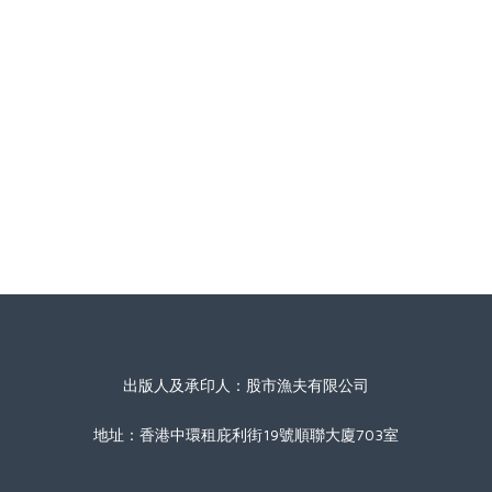
出版人及承印人：股市漁夫有限公司
地址：香港中環租庇利街19號順聯大廈703室