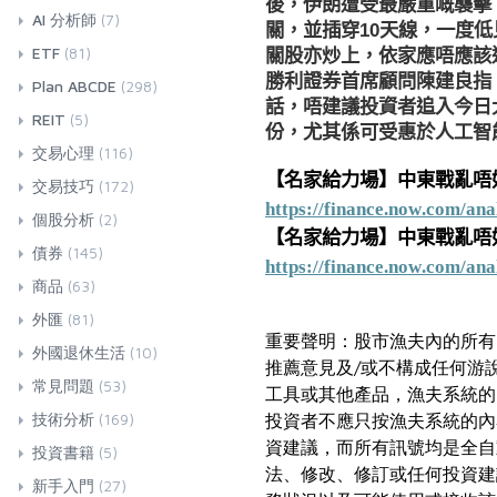
後，伊朗遭受最嚴重嘅襲擊。
AI 分析師
(7)
關，並插穿10天線，一度低
ETF
(81)
關股亦炒上，依家應唔應該
勝利證券首席顧問陳建良指，
Plan ABCDE
(298)
話，唔建議投資者追入今日
REIT
(5)
份，尤其係可受惠於人工智能
交易心理
(116)
【名家給力場】中東戰亂唔
交易技巧
(172)
https://finance.now.com/an
個股分析
(2)
【名家給力場】中東戰亂唔好
債券
(145)
https://finance.now.com/an
商品
(63)
外匯
(81)
重要聲明：股市漁夫內的所有
外國退休生活
(10)
推薦意見及/或不構成任何游
常見問題
(53)
工具或其他產品，漁夫系統的
技術分析
(169)
投資者不應只按漁夫系統的內
資建議，而所有訊號均是全自
投資書籍
(5)
法、修改、修訂或任何投資建
新手入門
(27)