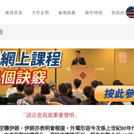
會員首頁
大市走勢
板塊能量
股市掃描
投資組合
股
「請注意頁底重要聲明」
連空襲伊朗，伊朗亦表明會報復，外電形容今次係上世紀80年