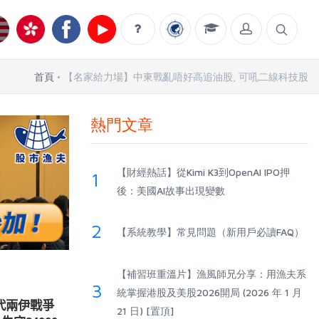
首頁
【名家給力場】中東戰亂唔好高追油股, 可吼二線科技股
熱門文章
【財經熱話】從Kimi K3到OpenAI IPO押
1
後：美國AI故事出現變數
2
【系統教學】常見問題（新用戶必讀FAQ）
【補習班重溫片】漁風師兄分享：用漁夫系
3
統掌握港股及美股2026開局 (2026 年 1 月
代兩伊戰爭
21 日) [置頂]