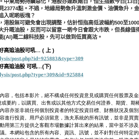
中東局勢持續惡化，港股亦連跌兩日，恒生指數今日(13日)失
見23774點。不過，地緣局勢急升溫刺激金價、油價急升，
追入呢啲板塊？
港股無可避免會出現調整，估計恒指高低波幅約500至100
大升嘅油股，反而可以留意一啲今日會跟大市跌，但長線值
(AI)嘅二線科技股，先可以做到低買高沽。
好高追油股可吼…
(
上 )
alysis/post.php?id=925883&type=309
高追油股 可吼…(下)
alysis/post.php?type=309&id=925884
內容，包括本影片，絕不構成任何投資意見或購買任何股票及金
說或要約，以購買、出售或以其他方式交易任何證券、期貨、期
內容亦並非就任何個別投資者的特定投資目標、財務狀況及個別
容進行投資。用戶必須留意，漁夫系統的所有訊號，並非是買賣
動用第三方提供之客觀市場數據計算出來的結果，當中並不涉及
議。本網站包含的所有內容、資訊、訊號，並不針對任何特定的