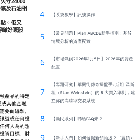
守24000
金礦及石油相
4
【系統教學】訊號操作
0點。佢又
得睇好嘅股
【常見問題】Plan ABCDE新手指南：基於
5
情境分析的資產配置
【市場氣候2026年1月5日】2026年的資產
6
配置
【專題研究】華爾街傳奇操盤手: 斯坦·溫斯
7
坦（Stan Weinstein）的 8 大買入準則，建
融產品的特定
立你的高勝率交易系統
權或其他金融
需要而編製。
8
訊號或任何投
【漁民系列】睇晒FAQ未？
任何人為的想
投資目標、財
9
【新手入門】如何發掘新領袖股？（置頂）