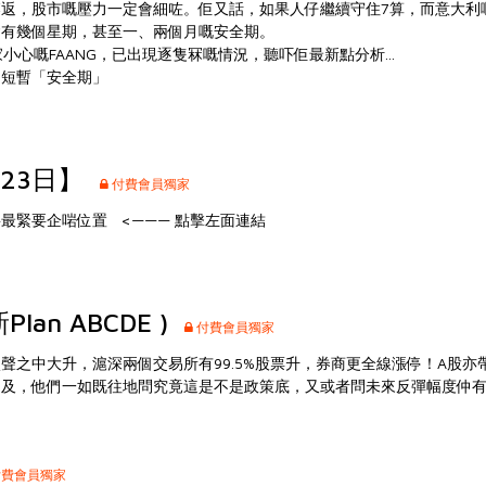
返，股市嘅壓力一定會細咗。佢又話，如果人仔繼續守住7算，而意大利
會有幾個星期，甚至一、兩個月嘅安全期。
家小心嘅FAANG，已出現逐隻冧嘅情況，聽吓佢最新點分析...
個短暫「安全期」
月23日】
付費會員獨家
要最緊要企啱位置
<——— 點擊左面連結
lan ABCDE )
付費會員獨家
聲之中大升，滬深兩個交易所有99.5%股票升，券商更全線漲停！A股亦
不及，他們一如既往地問究竟這是不是政策底，又或者問未來反彈幅度仲
費會員獨家