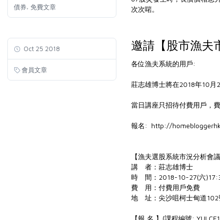
,
債券
免費文章
次次啱。
邀請【股市漁夫
Oct 25 2018
各位漁夫系統的用戶:
會員文章
莊志雄博士將在2018年10
當日講座只招待付費用戶，費用全
報名: http://homebloggerhk
【漁夫選股系統市況分析會
講 者：莊志雄博士
時 間：2018-10-27(六)17:3
費 用：付費用戶免費
地 址：尖沙咀柯士甸道102號
【報 名 】(課程編號: YULCF1