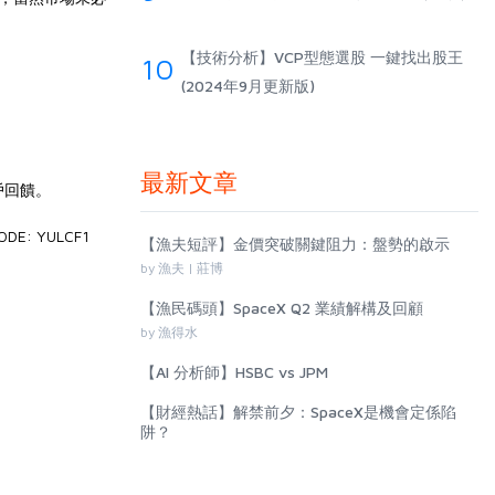
【技術分析】VCP型態選股 一鍵找出股王
10
(2024年9月更新版)
最新文章
戶回饋。
 YULCF1
【漁夫短評】金價突破關鍵阻力：盤勢的啟示
by 漁夫 | 莊博
【漁民碼頭】SpaceX Q2 業績解構及回顧
by 漁得水
【AI 分析師】HSBC vs JPM
【財經熱話】解禁前夕：SpaceX是機會定係陷
阱？