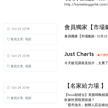
http://homebloggerhk.com/
會員獨家【市場氣
Oct 25 2018
會員獨家【市場氣候-10月2
,
會員文章
視頻
Just Charts
付費
Oct 25 2018
今天做完講座及拍片，太累了，只列
,
會員文章
港股
【名家給力場 
Oct 24 2018
【Now財經台】美股噚晚相
,
會員文章
視頻
依家仲買唔買得過？
「股市漁夫」創辦人莊志雄估