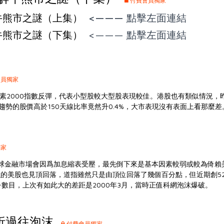
付費會員獨家
牛熊市之謎（上集）
<——— 點擊左面連結
牛熊市之謎（下集）
<——— 點擊左面連結
員獨家
羅素2000指數反彈，代表小型股較大型股表現較佳。港股也有類似情況，
趨勢的股價高於150天線比率竟然升0.4%，大市表現沒有表面上看那麼差
獨家
球金融市場會因爲加息縮表受壓，最先倒下來是基本因素較弱或較為倚賴
的美股也見頂回落，道指雖然只是由頂位回落了幾個百分點，但近期創5
份數目，上次有如此大的差距是2000年3月，當時正值科網泡沫爆破。
析過往泡沫
付費會員獨家