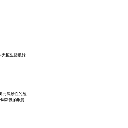
昨天恒生指數錄
。
美元流動性的經
2周新低的股份