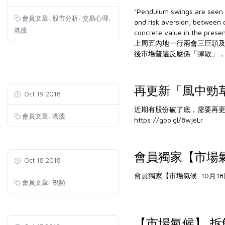
"Pendulum swings are seen 
,
,
,
會員文章
股市分析
交易心理
and risk aversion, between c
港股
concrete value in the prese
上周五內地一行兩會三巨頭及
後市場普遍反應係「彈散」
再更新「風中勁
Oct 19 2018
近期有股份破了底，需要再
,
會員文章
港股
https://goo.gl/8wjeLr
會員獨家【市場氣
Oct 18 2018
會員獨家【市場氣候-10月1
,
會員文章
視頻
【市場氣候】 