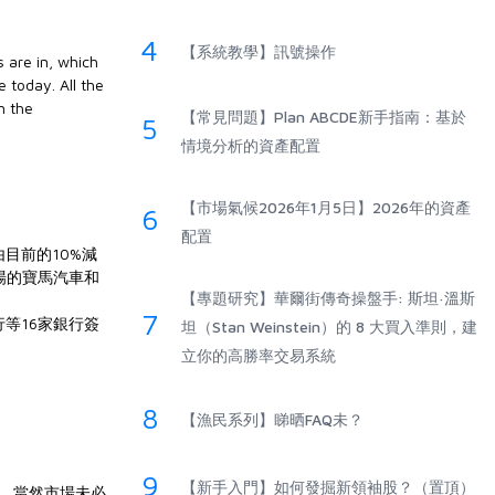
4
【系統教學】訊號操作
s are in, which
 today. All the
n the
【常見問題】Plan ABCDE新手指南：基於
5
情境分析的資產配置
【市場氣候2026年1月5日】2026年的資產
6
配置
目前的10%減
場的寶馬汽車和
【專題研究】華爾街傳奇操盤手: 斯坦·溫斯
7
等16家銀行簽
坦（Stan Weinstein）的 8 大買入準則，建
立你的高勝率交易系統
8
【漁民系列】睇晒FAQ未？
9
【新手入門】如何發掘新領袖股？（置頂）
底，當然市場未必