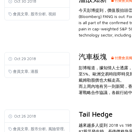
付費會員
Oct 30 2018
今天彭博提到，價值股抬頭👏🏻
,
,
會員文章
股市分析
視頻
(Bloomberg) FANG is out. For 
is all part of the confirmed
pain in cap-weighted S&P 5
technology sector, including
汽車板塊
付費會員
Oct 29 2018
彭博報道，據知情人士透露，
,
會員文章
港股
至5%。歐洲交易時段即時見
戴姆勒股價也大幅走高。
而上周內地有另
一則新聞
，香
署戰略合作協議，各銀行給
Tail Hedge
Oct 26 2018
越來越多人提到 2018 vs
,
,
,
會員文章
股市分析
風險管理
87股災發生時，長債價格急