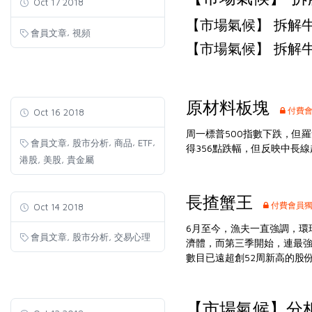
Oct 17 2018
【市場氣候】 拆解
,
會員文章
視頻
【市場氣候】 拆解
原材料板塊
付費會
Oct 16 2018
周一標普500指數下跌，但
,
,
,
,
會員文章
股市分析
商品
ETF
得356點跌幅，但反映中長線
,
,
港股
美股
貴金屬
長揸蟹王
付費會員
Oct 14 2018
6月至今，漁夫一直強調，環
,
,
會員文章
股市分析
交易心理
濟體，而第三季開始，連最強
數目已遠超創52周新高的股
【市場氣候】分