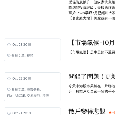
兇係債息抽升，但依家債息落
降到非投資評級，美股應該
至於Lewis早喺7月已經叫大
【名家給力場】美股或有一
【市場氣候-10
Oct 23 2018
【市場氣候】是牛是熊不重
,
會員文章
視頻
問錯了問題 ( 更新P
Oct 22 2018
今天中港股市果然在一片睇淡
,
,
會員文章
股市分析
升，殺散戶及專家一個措手
,
,
Plan ABCDE
交易技巧
港股
散戶變得悲觀
付
Oct 21 2018