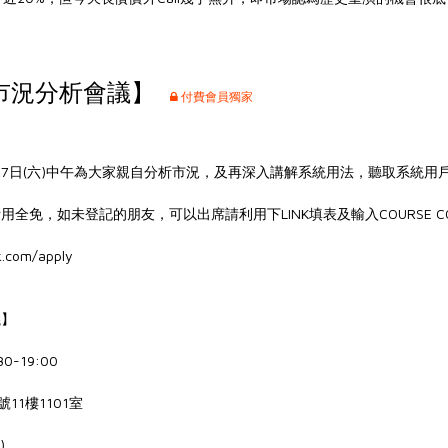
市況分析會議】
付費會員獨家
月27日(六)中午為大家親自分析市況，及再深入講解系統用法，聽取系統用
免，如未登記的朋友，可以出席請利用下LINK填表及輸入COURSE CODE:
.com/apply
議】
0-19:00
11樓1101室
)