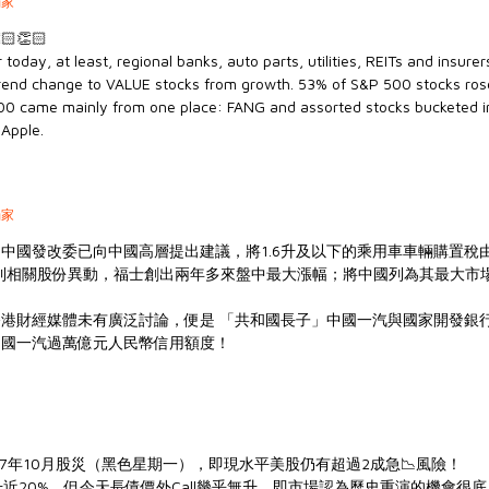
獨家
👏🏻
today, at least, regional banks, auto parts, utilities, REITs and insurer
 trend change to VALUE stocks from growth. 53% of S&P 500 stocks rose
00 came mainly from one place: FANG and assorted stocks bucketed i
 Apple.
獨家
中國發改委已向中國高層提出建議，將1.6升及以下的乘用車車輛購置稅由
到相關股份異動，福士創出兩年多來盤中最大漲幅；將中國列為其最大市
港財經媒體未有廣泛討論，便是 「
共和國長子
」中國一汽與國家開發銀行
中國一汽過萬億元人民幣信用額度！
 1987年10月股災（黑色星期一），即現水平美股仍有超過2成急📉風險！
升近20%，但今天長債價外Call幾乎無升，即市場認為歷史重演的機會很