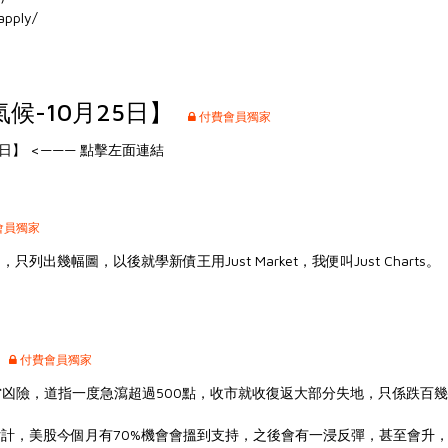
apply/
候-10月25日】
付費會員獨家
5日】
<——— 點擊左面連結
會員獨家
出幾幅圖，以後就學新債王用Just Market，我便叫Just Charts。
】
付費會員獨家
當凶險，道指一度急瀉超過500點，收市就收復返大部分失地，只係跌百
計，美股今個月有70%機會會搵到支持，之後會有一浸反彈，甚至會升