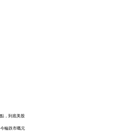
幾點，到底美股
，今輪跌市嘅元