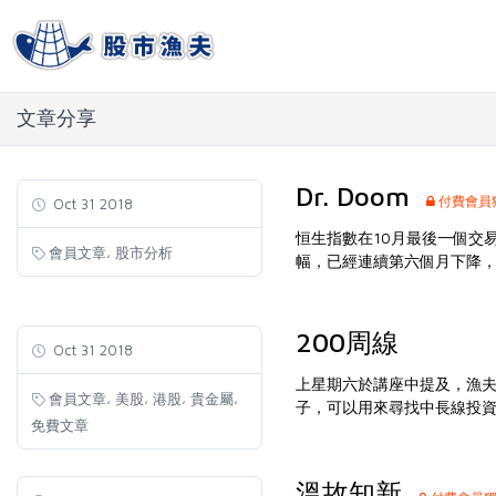
文章分享
Dr. Doom
付費會員
Oct 31 2018
恒生指數在10月最後一個交易日
,
會員文章
股市分析
幅，已經連續第六個月下降，
200周線
Oct 31 2018
上星期六於講座中提及，漁夫
,
,
,
,
會員文章
美股
港股
貴金屬
子，可以用來尋找中長線投
免費文章
溫故知新