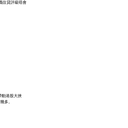
嘅信貸評級唔會
帶動港股大挾
有幾多。