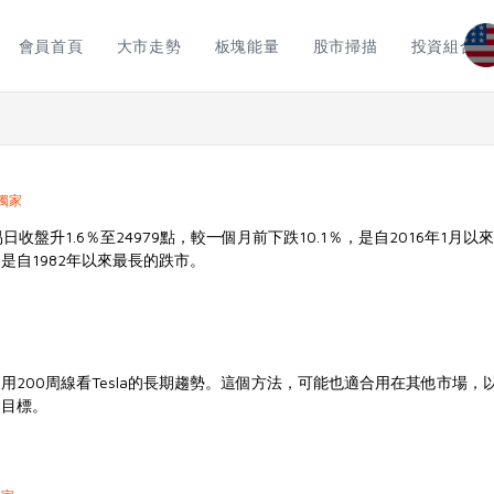
會員首頁
大市走勢
板塊能量
股市掃描
投資組合
獨家
收盤升1.6％至24979點，較一個月前下跌10.1％，是自2016年1月
是自1982年以來最長的跌市。
用200周線看Tesla的長期趨勢。這個方法，可能也適合用在其他市場，
資目標。