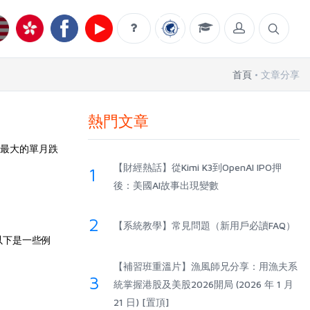
首頁
文章分享
熱門文章
以來最大的單月跌
【財經熱話】從Kimi K3到OpenAI IPO押
1
後：美國AI故事出現變數
2
【系統教學】常見問題（新用戶必讀FAQ）
以下是一些例
【補習班重溫片】漁風師兄分享：用漁夫系
3
統掌握港股及美股2026開局 (2026 年 1 月
21 日) [置頂]