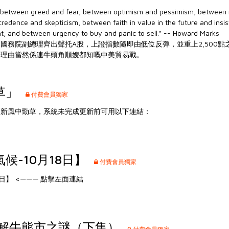
between greed and fear, between optimism and pessimism, between r
redence and skepticism, between faith in value in the future and insi
nt, and between urgency to buy and panic to sell." -- Howard Marks
國務院副總理齊出聲托A股，上證指數隨即由低位反彈，並重上2,500點
，理由當然係連牛頭角順嫂都知嘅中美貿易戰。
草」
付費會員獨家
更新風中勁草，系統未完成更新前可用以下連結：
候-10月18日】
付費會員獨家
8日】
<——— 點擊左面連結
拆解牛熊市之謎（下集）