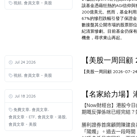
,
視頻
會員文章 - 美股
該基金憑藉狂熱的AGI信仰與
200億美元。然而，基金利
67%的慘烈跌幅引發了保證金
數接盤其公開市場的股票部
紀清算慘劇。目前基金仍保有
機會，尋求東山再起。
【美股一周回顧 2
Jul 24 2026
【美股一周回顧 2026-07
,
視頻
會員文章 - 美股
【名家給力場】
Jul 18 2026
【Now財經台】港股今日
,
,
免費文章
會員文章
期嘅反彈係咪已經完結？
,
,
會員文章 - ETF
會員文章 - 港股
會員文章 - 美股
勝利證券首席顧問陳建良
「陽燭」。過去一段時間