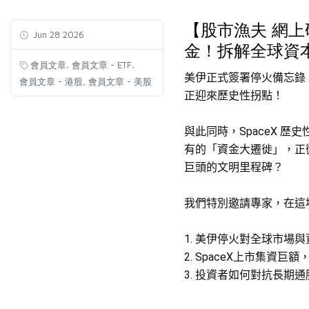
【股市漁夫 網上
Jun 28 2026
金！拆解全球資本新
,
,
會員文章
會員文章 - ETF
美伊正式簽署停火備忘錄
,
會員文章 - 港股
會員文章 - 美股
正迎來歷史性拐點！
與此同時，SpaceX 歷
有的「資金大遷徙」，正
巨頭的文明里程碑？
我們特別邀請專家，在這
1
.⁠ ⁠美
伊停火對全球市場與
2.⁠ ⁠SpaceX上市集
3
.⁠ ⁠投資
者如何對抗長期通