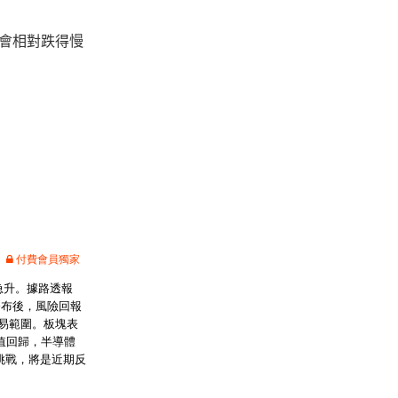
，會相對跌得慢
付費會員獨家
急升。據路透報
公布後，風險回報
易範圍。板塊表
值回歸，半導體
挑戰，將是近期反