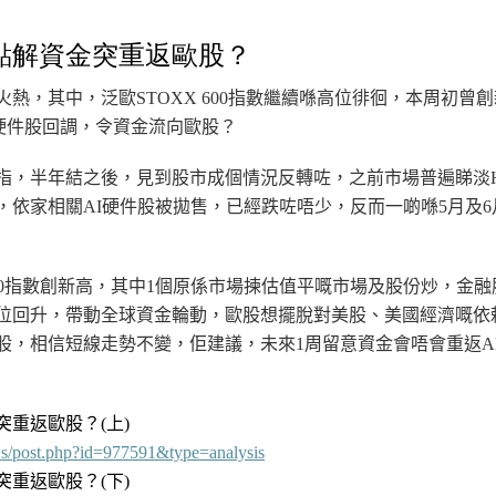
點解資金突重返歐股？
火熱，其中，泛歐STOXX 600指數繼續喺高位徘徊，
本周
初曾創
硬件
股回調，令資金流向歐股？
指，半年結之後，見到股市成個情況反轉咗，之前市場普遍睇淡
，依家相關AI
硬件
股被拋售，已經跌咗唔少，反而一啲喺5月及6
 600指數創新高，其中1個原係市場揀估值平嘅市場及股份炒，金
位回升，帶動全球資金輪動，歐股想擺脫對美股、美國經濟嘅依
股，相信短線走勢不變，佢建議，未來1周留意資金會唔會重返A
突重返歐股？
(上
)
ws/post.php?id=977591&type=analysis
重返歐股？(下)