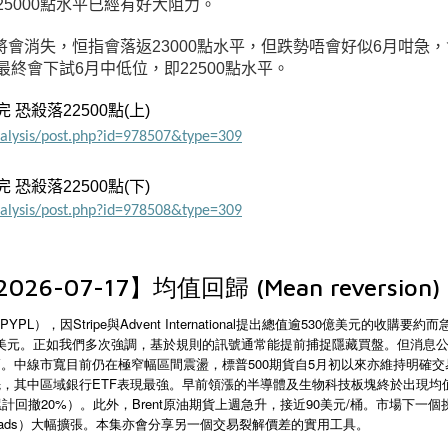
5000點水平已經有好大阻力。
將會消失，恒指會落返23000點水平，但跌勢唔會好似6月咁急
終會下試6月中低位，即22500點水平。
恐殺落22500點
(上
)
nalysis/post.php?id=978507&type=309
恐殺落22500點
(下
)
nalysis/post.php?id=978508&type=309
6-07-17】均值回歸 (Mean reversion)
PYPL
Stripe
Advent International
530
），因
與
提出總值逾
億美元的收購要約而
美元。正如我們多次強調，基於規則的訊號通常能提前捕捉隱藏買盤。但消息
500
5
高。中線市寬目前仍在極窄幅區間震盪，標普
期貨自
月初以來亦維持明確交
ETF
先，其中區域銀行
表現最強。早前領漲的半導體及生物科技板塊終於出現均
20%
Brent
90
/
累計回撤
）。此外，
原油期貨上週急升，接近
美元
桶。市場下一個
ads
）大幅擴張。本集亦會分享另一個交易裂解價差的實用工具。