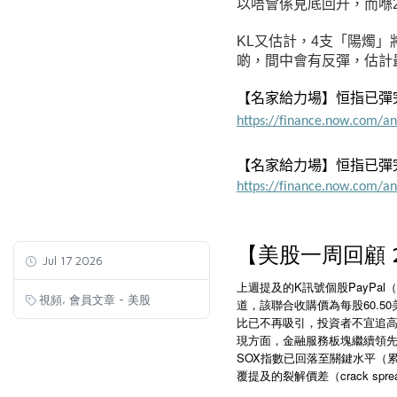
以唔會係見底回升，而喺2
KL又估計，4支「陽燭」
啲，間中會有反彈，估計最
【名家給力場】恒指已彈完 
https://finance.now.com/a
【名家給力場】恒指已彈完 
https://finance.now.com/a
【美股一周回顧 202
Jul 17 2026
K
PayPal
上週提及的
訊號個股
（
,
視頻
會員文章 - 美股
60.50
道，該聯合收購價為每股
比已不再吸引，投資者不宜追
現方面，金融服務板塊繼續領
SOX
指數已回落至關鍵水平（
crack spre
覆提及的裂解價差（