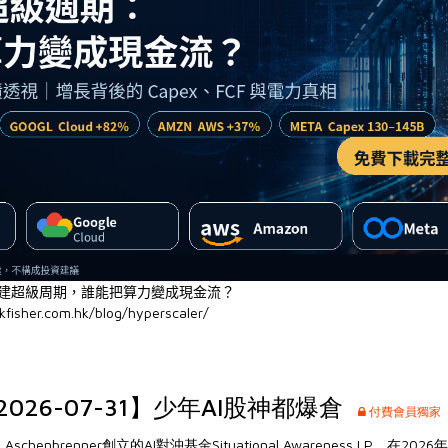
基建超級周期，誰能把算力變成現金流？
kfisher.com.hk/blog/hyperscaler/
026-07-31】少年AI股神都爆倉
付費會員獨家
 Aschenbrenner創立的AI對沖基金Situational Awareness LP，在2