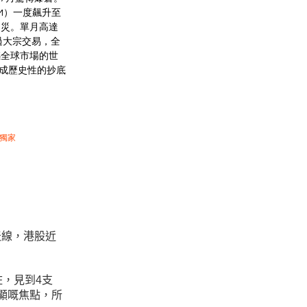
UM）一度飆升至
之災。單月高達
過大宗交易，全
撼全球市場的世
裝成歷史性的抄底
獨家
天線，港股近
，見到4支
顯嘅焦點，所