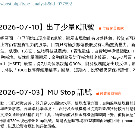
ws/post.php?type=analysis&id=977592
026-07-10】出了少量K訊號
付費會員獨家
幅區間，但已開始出現少量K訊號，顯示市場動能有改善跡象。投資者可
上方仍有蟹貨阻力的股票。目前只有極少數落後股沒有明顯蟹貨壓力。新
。板塊ETF方面，生物科技及農業ETF表現最佳，自費城半導體指數ETF 
t 7及金融板塊。板塊能量圖顯示，金融服務及防守板塊排名較高。Mag-7股票（
rosoft（MSFT）最差，從7月高位累跌超過30%。能源板塊開始出現反彈
，將以「1000枚導彈鎖定瞄準」回擊。短期內，投資者仍需保持謹慎，
26-07-03】MU Stop 訊號
付費會員獨家
50%
波動，但已輕微改善，並升穿
關鍵水平。板塊表現方面，金融服務板塊目前
利率政策敏感。高基準利率環境下，銀行及金融機構可從貸款業務獲得較高利息
對抗持久通脹的結構性對沖工具，物業價值及租金有機會隨時間上升。值得留意
780%
Stop
Q3
mean 
升幅達
後已發出
訊號。這是否意味市場在
將轉向均值回歸（
轉變，以及投資者應如何調整策略。