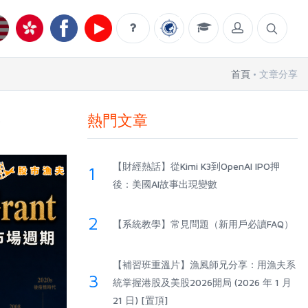
首頁
文章分享
熱門文章
告
【財經熱話】從Kimi K3到OpenAI IPO押
1
後：美國AI故事出現變數
2
【系統教學】常見問題（新用戶必讀FAQ）
【補習班重溫片】漁風師兄分享：用漁夫系
3
統掌握港股及美股2026開局 (2026 年 1 月
21 日) [置頂]