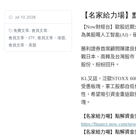
【名家給力場】
Jul 10 2026
【Now財經台】歐股近期
,
,
免費文章
會員文章
為美股嘅人工
智能
(AI
)、
,
,
會員文章 - ETF
會員文章 - 港股
會員文章 - 美股
勝利證券首席顧問陳建良
戰日本、南韓及台灣股市
股份，紛紛回升。
KL又話，泛歐STOXX
受惠板塊，軍工股都自低
性，希望吸引資金重返歐
塊。
【名家給力場】點解資金
https://finance.now.com/ne
【名家給力場】點解資金突