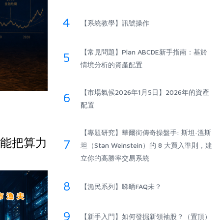
4
【系統教學】訊號操作
【常見問題】Plan ABCDE新手指南：基於
5
情境分析的資產配置
【市場氣候2026年1月5日】2026年的資產
6
配置
【專題研究】華爾街傳奇操盤手: 斯坦·溫斯
，誰能把算力
7
坦（Stan Weinstein）的 8 大買入準則，建
立你的高勝率交易系統
8
【漁民系列】睇晒FAQ未？
9
【新手入門】如何發掘新領袖股？（置頂）