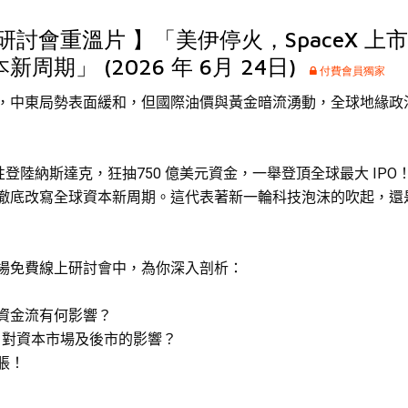
研討會重溫片 】「美伊停火，SpaceX 上
周期」 (2026 年 6月 24日)
付費會員獨家
，中東局勢表面緩和，但國際油價與黃金暗流湧動，全球地緣政
史性登陸納斯達克，狂
抽
750
億
美元資金，一舉登頂全球最大 IPO
徹底改寫全球資本新周期。這代表著新一輪科技泡沫的吹起，還
場免費線上研討會中，為你深入剖析：
資金流有何影響？
資巨額，對資本市場及後市的影響？
脹！