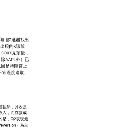
利用篩選器找出
出現的K訊號
SOXX見頂後，
除AAPL外）已
，原因是特朗普上
不宜過度進取。
最強勢，其次是
收入，而存款成
Q2
的是，
表現最
reversion
）為主