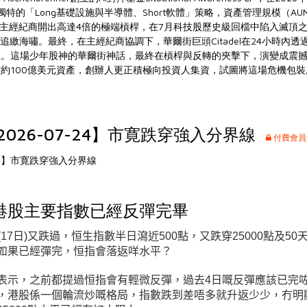
獨特的「Long基礎設施與半導體、Short軟體」策略，資產管理規模（A
用主經紀商開出高達4倍的極端槓桿，在7月科技股歷史級回檔中陷入滅頂
追繳海嘯。最終，在主經紀商協調下，華爾街巨頭Citadel在24小時內透
位。這場少年股神的華爾街神話，最終在槓桿與反轉的夾擊下，演變成震
約100億美元資產，創辦人更正積極向投資人集資，試圖將這場危機包
026-07-24】市寛跌穿強入分界線
付費會員
-24】市寛跌穿強入分界線
港股主要指數已經反彈完畢
(17日
)又跌過，恒生指數半日瀉近500點，又跌穿25000點及50
如果已經彈完，恒指會落返咩水平？
表示，之前都提過恒指會有輕微反彈，過去4日嘅反彈應該已完咗
，港股係一個輪流炒嘅格局，指數跌到差唔多就升返少少，冇明