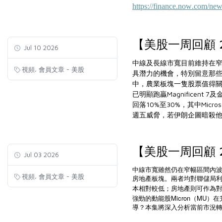
https://finance.now.com/ne
【美股一周回顧 2
Jul 10 2026
中線及長線市寬目前維持在窄
,
視頻
會員文章 - 美股
具潛力的機會，特別留意那些
中，農業板塊一隻股票值得關注
已明顯跑贏Magnificen
回落10%至30%，其中Mic
週五威脅，若伊朗企圖暗殺他
【美股一周回顧 20
Jul 03 2026
中線市寬雖然仍在窄幅區間內
,
視頻
會員文章 - 美股
房地產板塊。兩者均對聯儲局
本相對較低；房地產則可作為
Micron
MU
強勁的動能股
（
）在
導？本集將深入分析當前市況