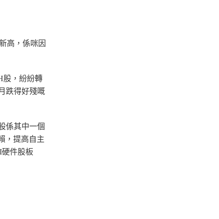
新高，係咪因
H股，紛紛轉
月跌得好殘嘅
融股係其中一個
賴，提高自主
I
硬件
股板