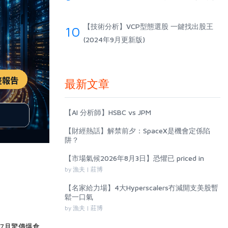
【技術分析】VCP型態選股 一鍵找出股王
10
(2024年9月更新版)
最新文章
【AI 分析師】HSBC vs JPM
【財經熱話】解禁前夕：SpaceX是機會定係陷
阱？
【市場氣候2026年8月3日】恐懼已 priced in
by 漁夫 | 莊博
【名家給力場】4大Hyperscalers冇減開支美股暫
鬆一口氣
by 漁夫 | 莊博
026年7月驚傳爆倉。