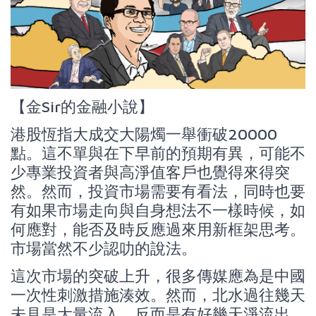
【金Sir的金融小說】
港股恆指大成交大陽燭一舉衝破20000
點。這不單與在下早前的預期有異，可能不
少專業投資者與高淨值客戶也覺得來得突
然。然而，投資市場需要有看法，同時也要
有如果市場走向與自身想法不一樣時候，如
何應對，能否及時反應過來用新框架思考。
市場當然不少認叻的說法。
這次市場的突破上升，很多傳媒應為是中國
一次性刺激措施湊效。然而，北水過往幾天
未見是大量流入，反而是有好幾天淨流出，