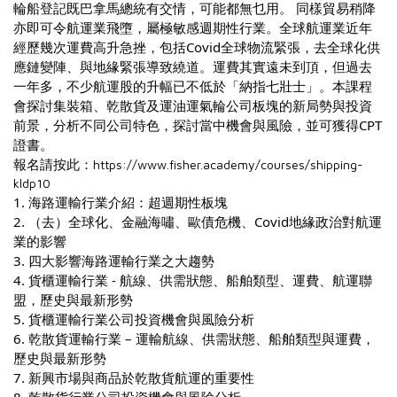
輪船登記既巴拿馬總統有交情，可能都無乜用。 同樣貿易稍降
亦即可令航運業飛墮，屬極敏感週期性行業。全球航運業近年
經歷幾次運費高升急挫，包括Covid全球物流緊張，去全球化供
應鏈變陣、與地緣緊張導致繞道。運費其實遠未到頂，但過去
一年多，不少航運股的升幅已不低於「納指七壯士」。本課程
會探討集裝箱、乾散貨及運油運氣輪公司板塊的新局勢與投資
前景，分析不同公司特色，探討當中機會與風險，並可獲得CPT
證書。
報名請按此：
https://www.fisher.academy/courses/shipping-
kldp10
1. 海路運輸行業介紹：超週期性板塊
2. （去）全球化、金融海嘯、歐債危機、Covid地緣政治對航運
業的影響
3. 四大影響海路運輸行業之大趨勢
4. 貨櫃運輸行業 - 航線、供需狀態、船舶類型、運費、航運聯
盟，歷史與最新形勢
5. 貨櫃運輸行業公司投資機會與風險分析
6. 乾散貨運輸行業 – 運輸航線、供需狀態、船舶類型與運費，
歷史與最新形勢
7. 新興市場與商品於乾散貨航運的重要性