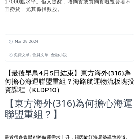
17000點水平。佢又提醒，唔夠貨或買夠貨嘅投資者不
宜撈貨，尤其係指數股。
Mar 29 2024
,
,
免費文章
會員文章
金融小說
【最後早鳥4月5日結束】東方海外(316)為
何擔心海運聯盟重組？海路航運物流板塊投
資課程（KLDP10）
【東方海外(316)為何擔心海運
聯盟重組？】
最近很多媒體都將航運需求上升，歸因於紅海局勢導致繞道。