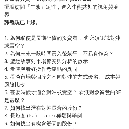
擺脫妨間「牛熊」定性，進入牛熊共舞的視角與境
界。
課程現已上線。
1. 為何縱使是長期坐貨的投資者， 也必須認識對沖
或賣空？
2. 為何未來一段時間買入後躺平，不易有作為？
3. 聖經故事對市場節奏與分析的啟示
4. 看淡與看好操作考慮點的異同
5. 看淡市場與個股之不同對沖的方式優劣、 成本與
風險比較
6. 甚麼時候才適合對沖或賣空？ 看淡對象留意的3F
是甚麼？
7. 如何找出潛在對沖長倉的股份？
8. 長短倉 (Pair Trade) 種類與舉例
9. 如何找出有機會變零的股份？