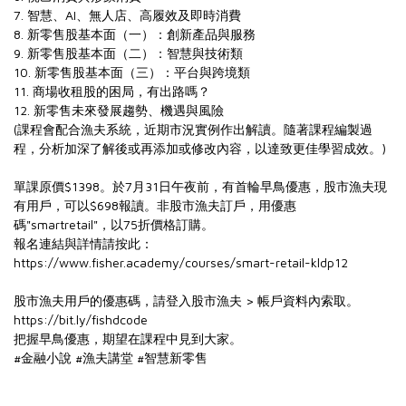
7. 智慧、AI、無人店、高履效及即時消費
8. 新零售股基本面（一）：創新產品與服務
9. 新零售股基本面（二）：智慧與技術類
10. 新零售股基本面（三）：平台與跨境類
11. 商場收租股的困局，有出路嗎？
12. 新零售未來發展趨勢、機遇與風險
(課程會配合漁夫系統，近期市況實例作出解讀。隨著課程編製過
程，分析加深了解後或再添加或修改內容，以達致更佳學習成效。)
單課原價$1398。於7月31日午夜前，有首輪早鳥優惠，股市漁夫現
有用戶，可以$698報讀。非股市漁夫訂戶，用優惠
碼"smartretail"，以75折價格訂購。
報名連結與詳情請按此：
https://www.fisher.academy/courses/smart-retail-kldp12
股市漁夫用戶的優惠碼，請登入股市漁夫 > 帳戶資料內索取。
https://bit.ly/fishdcode
把握早鳥優惠，期望在課程中見到大家。
#金融小說
#漁夫講堂
#智慧新零售