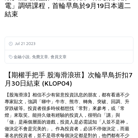
電」調研課程，首輪早鳥於9月19日本週二
結束
Jul 21 2023
,
,
金融小說
免費文章
會員文章
【期權手把手 股海滑浪班】次輪早鳥折扣7
月30日結束 (KLOP04)
【股海滑浪】相信不少有留意投資訊息的朋友，都有看過不少
專家貼文，強調「睇中」牛市、熊市、轉角、突破、回調、升
穿跌破等。投資者很多時候都想找「常對」來參考，或「常
燈」來取笑。能持久做有經驗的投資人，很明白「講」與
「做」是兩個層面的遊戲，投資人是必需認知「人並不是神，
做決定不會是完美的」。作為投資者，必須不停做決定，而最
著名的投資者，並不是尋求每個決定都是對的，他們都有不少