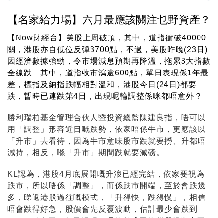
【名家給力場】六月最應該關注乜野資產？
【Now財經台】美股上周破頂，其中，道指衝破40000
關，港股亦自低位反彈3700點，不過，美股昨晚(23日)
因經濟數據強勁，令市場減息預期再降溫，拖累3大指數
全線跌，其中，道指收市瀉逾600點，單日表現係1年最
差，標指及納指跌幅相對溫和，港股今日(24日)都要
跌，暫時已連跌第4日，出現呢輪調整係咪都唔意外？
勝利瑞柏基金管理合伙人暨投資總監陳建良指，唔可以
用「調整」形容近日嘅跌勢，依家唔係牛市，更應該以
「升市」去看待，因為牛市意味股市跌就要撈、升都唔
減持，相反，喺「升市」期間跌就要減磅。
KL認為，港股4月底展開嘅升浪已經完結，依家要視為
跌市，所以唔係「調整」，而係跌市開端，至於會跌幾
多，睇返港股過往嘅模式，「升得快，跌得慢」，相信
唔會跌得好急，股價會先反覆波動，估計最少會跌到