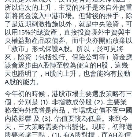
所以這次的上升，主要的推手是來自外資重
新將資金流入中港市場。但背後的推手，除
了是近期刺激措施以外，就是中央險資，可
以用15%的總資產，直接投資境外中資與中
央權益類產品或債券。而中央亦開始放棄以
「救市」形式保護A股。所以，於可見將
來，險資（包括投行、保險公司等）資金應
該會逐步由A股轉至較為便宜的H股，這幾
天也證明了，H股的上升，也會能夠有拉動
A股的能力。
今年初的時候，港股市場主要選股策略有三
個，分別是 (1). 非指數成份股 (2). 主要業
務在海外或耆是商品，市場或定價不受中國
內捲影響 及 (3). 估值要較為低廉。來到今
天，三大策略需要作出變化。現時，初部選
股要考慮三點，(1). 有A股對標，而AH差價