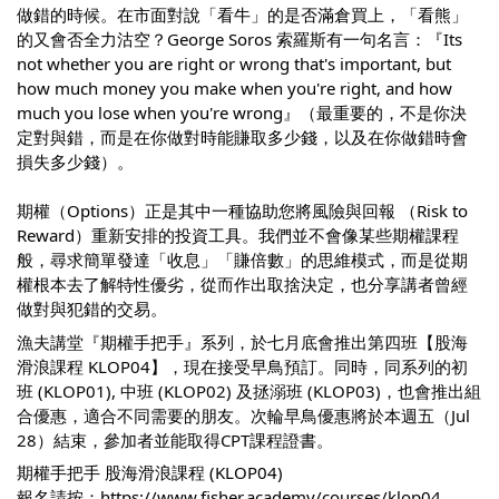
做錯的時候。在市面對說「看牛」的是否滿倉買上，「看熊」
的又會否全力沽空？George Soros 索羅斯有一句名言：『Its
not whether you are right or wrong that's important, but
how much money you make when you're right, and how
much you lose when you're wrong』（最重要的，不是你決
定對與錯，而是在你做對時能賺取多少錢，以及在你做錯時會
損失多少錢）。
期權（Options）正是其中一種協助您將風險與回報 （Risk to
Reward）
重新安排的投資工具。我們並不會像某些期權課程
般，尋求簡單發達「收息」「賺倍數」的思維模式，而是從期
權根本去了解特性優劣，從而作出取捨決定，也分享講者曾經
做對與犯錯的交易。
漁夫講堂『期權手把手』系列，於七月底會推出第四班【股海
滑浪課程 KLOP04】，現在接受早鳥預訂。同時，同系列的初
班 (KLOP01), 中班 (KLOP02) 及拯溺班 (KLOP03)，也會推出組
合優惠，適合不同需要的朋友。次輪早鳥優惠將於本週五（Jul
28）結束，參加者並能取得CPT課程證書。
期權手把手 股海滑浪課程 (KLOP04)
報名請按：
https://www.fisher.academy/courses/klop04