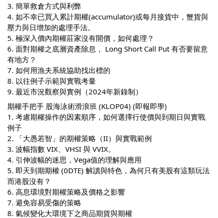
3. 簡單救倉方式與利弊
4. 如不幸已買入累計期權(accumulator)或每月接貨中，蟹貨與
壓力與日增加的處理手法。
5. 極深入價內期權莊家沒有開價，如何處理？
6. 面對期權之底層資產除息， Long Short Call Put 有否要留意
有地方？
7. 如何用漁夫系統協助找出標的
8. 以往例子示範與實戰考量
9. 最近市況觀察與實例（2024年新錄制）
期權手把手 股海泳術滑浪班 (KLOP04) (即報即學)
1. 考慮期權操作的因素順序，如何選擇行使價與到期日與實戰
例子
2. 「大愚若智」的期權策略（II）與實戰範例
3. 波幅指數 VIX、VHSI 與 VVIX。
4. 引伸波幅的迷思，Vega值的理解與應用
5. 即天到期期權 (0DTE) 解讀與特色，為何只有美股有這類玩法
而港股沒有？
6. 高息環境對期權策略及價格之影響
7. 避免容易受傷的策略
8. 氣候變化大環境下之商品期貨與期權