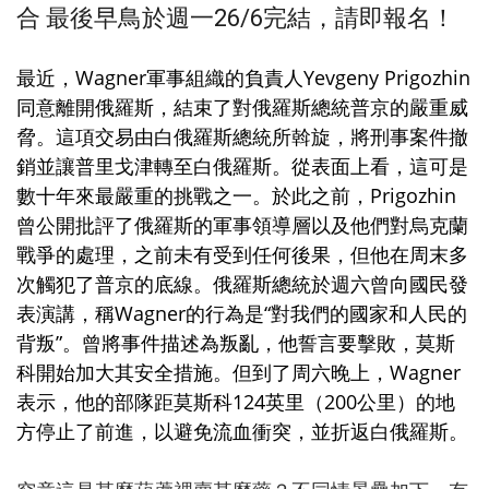
合 最後早鳥於週一26/6完結，請即報名！
最近，Wagner軍事組織的負責人Yevgeny Prigozhin
同意離開俄羅斯，
結束了對俄羅斯總統普京的嚴重威
脅。
這項交易由白俄羅斯總統所斡旋，
將刑事案件撤
銷並讓普里戈津轉至白俄羅斯。從表面上看，
這可是
數十年來最嚴重的挑戰之一。於此之前，
Prigozhin
曾公開批評了俄羅斯的軍事領導層以及他們對烏
克蘭
戰爭的處理，之前未有受到任何後果，
但他在周末多
次觸犯了普京的底線。
俄羅斯總統於週六曾向國民發
表演講，稱Wagner的行為是“
對我們的國家和人民的
背叛”。曾將事件描述為叛亂，
他誓言要擊敗，莫斯
科開始加大其安全措施。但到了周六晚上，
Wagner
表示，他的部隊距莫斯科124英里（200公里）
的地
方停止了前進，以避免流血衝突，並折返白俄羅斯。