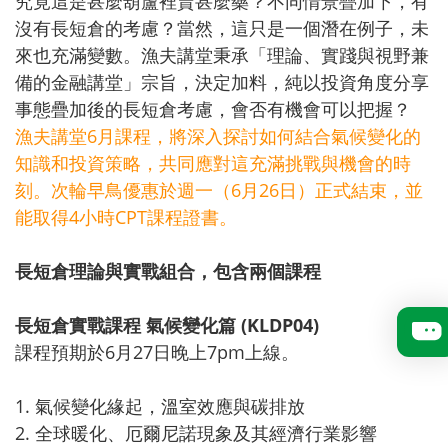
究竟這是甚麼葫蘆裡賣甚麼藥？不同情景疊加下，
有
沒有長短倉的考慮？
當然，這只是一個潛在例子，
未
來也充滿變數。漁夫講堂秉承「理論、
實踐與視野兼
備的金融講堂」宗旨，決定加料，
純以投資角度分享
事態疊加後的長短倉考慮，會否有機會可以把握？
漁夫講堂6月課程，
將深入探討如何結合氣候變化的
知識和投資策略，
共同應對這充滿挑戰與機會的時
刻。
次輪早鳥優惠於週一（
6月26日）
正式結束
，並
能取得4小時CPT課程證書。
長短倉理論與實戰組合，包含兩個課程
長短倉實戰課程 氣候變化篇 (KLDP04)
課程預期於6月27日晚上7pm上線。
1. 氣候變化緣起，溫室效應與碳排放
2. 全球暖化、厄爾尼諾現象及其經濟行業影響