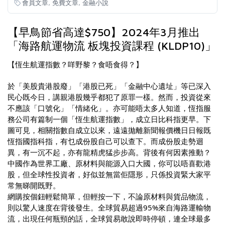
,
,
會員文章
免費文章
金融小說
【早鳥節省高達$750】2024年3月推出
「海路航運物流 板塊投資課程 (KLDP10)」
【恆生航運指數？咩野黎？食唔食得？】
於「美股貴港股廢」「港股已死」「金融中心遺址」等已深入
民心既今日，講親港股幾乎都犯了原罪一樣。然而，投資從來
不應該「口號化」「情緒化」。亦可能唔太多人知道，恆指服
務公司有篇制一個「恆生航運指數」，成立日比科指更早。下
圖可見，相關指數自成立以來，遠遠拋離新聞報價機日日報既
恆指國指科指，有乜成份股自己可以查下。而成份股走勢迴
異，有一沉不起，亦有龍精虎猛步步高。背後有何因素推動？
中國作為世界工廠、原材料與能源入口大國，你可以唔喜歡港
股，但全球性投資者，好似並無當佢隱形，只係投資緊大家平
常無睇開既野。
網購按個鈕輕鬆簡單，但輕按一下，不論原材料與貨品物流，
則以驚人速度在背後發生。全球貿易超過95%來自海路運輸物
流，出現任何瓶頸的話，全球貿易敢說即時停頓，連全球最多