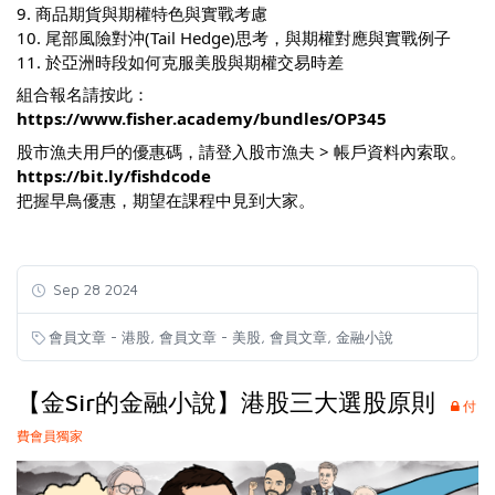
9. 商品期貨與期權特色與實戰考慮
10. 尾部風險對沖(Tail Hedge)思考，與期權對應與實戰例子
11. 於亞洲時段如何克服美股與期權交易時差
組合報名請按此：
https://www.fisher.academy/bundles/OP345
股市漁夫用戶的優惠碼，請登入股市漁夫 > 帳戶資料內索取。
https://bit.ly/fishdcode
把握早鳥優惠，期望在課程中見到大家。
Sep 28 2024
,
,
,
會員文章 - 港股
會員文章 - 美股
會員文章
金融小說
【金Sir的金融小說】港股三大選股原則
付
費會員獨家