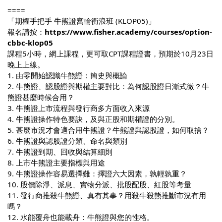
====
「期權手把手 牛熊證窩輪衝浪班 (KLOP05)」
報名請按：
https://www.fisher.academy/courses/option-
cbbc-klop05
課程5小時，網上課程，更可取CPT課程證書，預期於10月23日
晚上上線。
1. 由零開始認識牛熊證：簡史與概論
2. 牛熊證、認股證與期權主要對比：為何認股證日漸式微？牛
熊證甚麼時候合用？
3. 牛熊證上市流程與發行商多方面收入來源
4. 牛熊證操作特色要訣，及與正股和期權證的分別。
5. 甚麼市況才會適合用牛熊證？牛熊證與認股證，如何取捨？
6. 牛熊證與認股證分類、命名與類別
7. 牛熊證到期、回收與結算細則
8. 上市牛熊證主要指標與用途
9. 牛熊證操作容易選擇難：擇證六大因素，孰輕孰重？
10. 股價除淨、派息、實物分派、批股配股、紅股等考量
11. 發行商推殺牛熊證、真有其事？用殺牛殺熊推斷市況有用
嗎？
12. 水能覆舟也能載舟：牛熊證與您的性格。