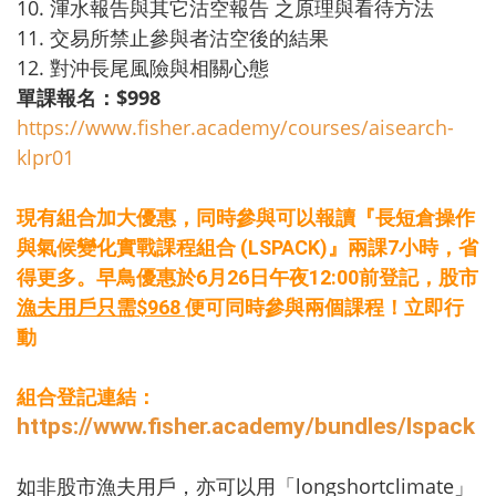
10. 渾水報告與其它沽空報告 之原理與看待方法
11. 交易所禁止參與者沽空後的結果
12. 對沖長尾風險與相關心態
單課報名：$998
https://www.fisher.academy/
courses/aisearch-
klpr01
現有組合加大優惠，同時參與可以報讀『
長短倉操作
與氣候變化實戰課程組合 (LSPACK)』兩課7小時，省
得更多。
早鳥優惠於6月26日午夜12:00前登記，股市
漁夫用戶只需$
968
便可同時參與兩個課程！立即行
動
組合登記連結：
https://www.fisher.academy/
bundles/lspack
如非股市漁夫用戶，亦可以用「
longshortclimate」