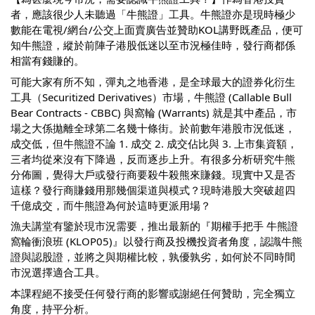
者，應該很少人未聽過「牛熊證」工具。牛熊證亦是現時極少
數能在電視/網台/公交上面賣廣告並贊助KOL講野既產品，便可
知牛熊證，縱於前陣子港股低迷以至市況極佳時，發行商都係
相當有錢賺的。
可能大家有所不知，彈丸之地香港，是全球最大的證券化衍生
工具（Securitized Derivatives）市場，牛熊證 (Callable Bull
Bear Contracts - CBBC) 與窩輪 (Warrants) 就是其中產品，市
場之大係拋離全球第二名幾十條街。於前數年港股市況低迷，
成交低，但牛熊證不論 1. 成交 2. 成交佔比與 3. 上市集資額，
三者均從來沒有下降過，反而逐步上升。有很多分析研究牛熊
分佈圖，覺得大戶或發行商要殺牛殺熊來賺錢。現實中又是否
這樣？發行商賺錢用那幾個渠道與模式？現時港股大突破超四
千億成交，而牛熊證為何於這時更派用場？
漁夫講堂有鑒於現市況需要，推出最新的『期權手把手 牛熊證
窩輪衝浪班 (KLOP05)』以發行商及投機投資者角度，認識牛熊
證與認股證，並將之與期權比較，孰優孰劣，如何於不同時間
市況選擇適合工具。
本課程絕不接受任何發行商的影響或謝絕任何贊助，完全獨立
角度，持平分析。