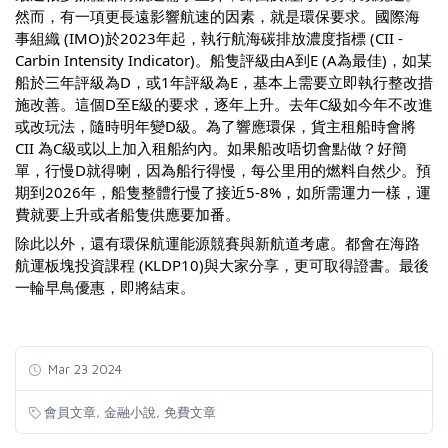
然而，有一項更長遠影響航速的因素，就是環保要求。國際海
事組織 (IMO)於2023年起，執行航海碳排放濃度指標 (CII -
Carbin Intensity Indicator)。船隻評級由A到E (A為最佳)，如某
船於三年評級為D，或1年評級為E，基本上需要立即執行整改措
施改善。這個D至E級的要求，逐年上升。去年C級如今年不改進
或改玩法，隨時明年變D級。為了響應環保，貨主租船時會將
CII 為C級或以上加入租船約內。如果船改唔切會點做？好簡
單，行慢D就得喇，因為船行得慢，每公里用的燃料自然少。預
期到2026年，船隻整體行慢了接近5-8%，如所需運力一樣，運
費就要上升或者船隻供應要加番。
除此以外，還有環保航運能源競賽與新航道考慮。都會在海路
航運板塊投資課程 (KLDP10)與大家分享，更可取得證書。最後
一輪早鳥優惠，即將結束。
Mar 23 2024
,
,
會員文章
金融小說
免費文章