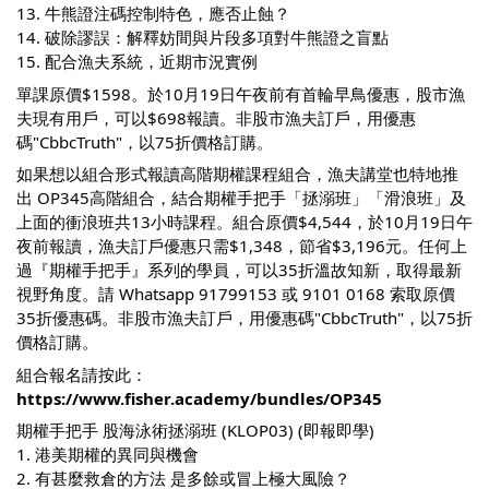
13. 牛熊證注碼控制特色，應否止蝕？
14. 破除謬誤：解釋妨間與片段多項對牛熊證之盲點
15. 配合漁夫系統，近期市況實例
單課原價$1598。於10月19日午夜前有首輪早鳥優惠，股市漁
夫現有用戶，可以$698報讀。非股市漁夫訂戶，用優惠
碼"CbbcTruth"，以75折價格訂購。
如果想以組合形式報讀高階期權課程組合，漁夫講堂也特地推
出 OP345高階組合，結合期權手把手「拯溺班」「滑浪班」及
上面的衝浪班共13小時課程。組合原價$4,544，於10月19日午
夜前報讀，漁夫訂戶優惠只需$1,348，節省$3,196元。任何上
過『期權手把手』系列的學員，可以35折溫故知新，取得最新
視野角度。請 Whatsapp 91799153 或 9101 0168 索取原價
35折優惠碼。非股市漁夫訂戶，用優惠碼"CbbcTruth"，以75折
價格訂購。
組合報名請按此：
https://www.fisher.academy/bundles/OP345
期權手把手 股海泳術拯溺班 (KLOP03) (即報即學)
1. 港美期權的異同與機會
2. 有甚麼救倉的方法 是多餘或冒上極大風險？