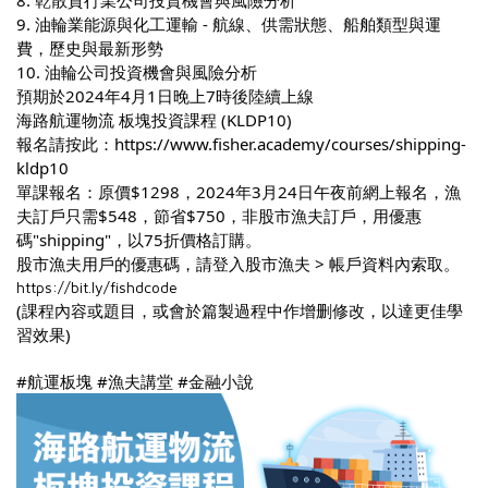
8. 乾散貨行業公司投資機會與風險分析
9. 油輪業能源與化工運輸 - 航線、供需狀態、船舶類型與運
費，歷史與最新形勢
10. 油輪公司投資機會與風險分析
預期於2024年4月1日晚上7時後陸續上線
海路航運物流 板塊投資課程 (KLDP10)
報名請按此：
https://www.fisher.academy/courses/shipping-
kldp10
單課報名：原價$1298，2024年3月24日午夜前網上報名，漁
夫訂戶只需$548，節省$750，非股市漁夫訂戶，用優惠
碼"shipping"，以75折價格訂購。
股市漁夫用戶的優惠碼，請登入股市漁夫 > 帳戶資料內索取。
https://bit.ly/fishdcode
(課程內容或題目，或會於篇製過程中作增删修改，以達更佳學
習效果)
#航運板塊 #漁夫講堂 #金融小說