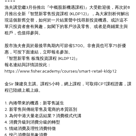
====
漁夫講堂繼3月份推出『中概股新機遇課程)』大受歡迎後，再次於8
月推出全新『智慧新零售投資課程 (KLDP12)』，為大家剖析何解出
現這個新舊交替，如何於一片結業聲中找尋新投資機遇。或許這不
單只投資者會有興趣，如閣下的客戶涉及零售、或者是商鋪業主與
租戶，也值得參與。
股市漁夫會員於最後早鳥期內可節省$700。非會員也可享75折優
惠，可按下面連結，立即報名參加。
『智慧新零售 板塊投資課程 (KLDP12)』
報名連結與詳情請按此：
https://www.fisher.academy/courses/smart-retail-kldp12
金Sir 陳建良主講。課程5小時，網上課程，可取得CPT課程證書，課
程已陸續上載上線。
1. 內捲帶來的機遇：新零售誕生
2. 新零售與傳統零售及電商的本質區別
3. 為何中港大量老店結業？消費模式代溝
4. 消費升級到消費分級的轉型
5. 情緒消費及理性消費特徵
6. 悅己消費與形象消費