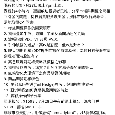
課程預期於7月28日晚上7pm上線。
課程於4小時內，望能啟迪投資者思維，分享市場與期權之間相
互引發的問題，從投資實戰角度出發，摒除市場誤解與雜音，
還能取得CPT證書。
1. 考慮期權操作的因素順序
2. 期權疊加牛熊、週期、業績及新聞消息的判斷
3. 波幅指數 VIX、VHSI 與 VVIX。
4. 引伸波幅的迷思：高IV是恐慌、低IV是升市？
5. 即天到期期權 (0DTE) 對市場的影響為何，為何只有美股有這
類玩法而港股沒有？
6. 高息環境對期權策略及價格之影響
7. 期權策略思考：溝貨？止蝕？容易受傷的策略等 ...
8. 氣候變化大環境下之商品期貨與期權
9. 商品期貨期權特色
10. 尾部風險對沖(Tail Hedge)思考，與期權對應範例
11. 亞洲時段如何克服美股期權的時差
12. 實戰操作例子分享
單課報名：$1598，7月28日午夜前網上報名，漁夫訂戶
$738，節省$860，非
非股市漁夫訂戶，用優惠碼"iamearlybird"，以8折價格訂購。