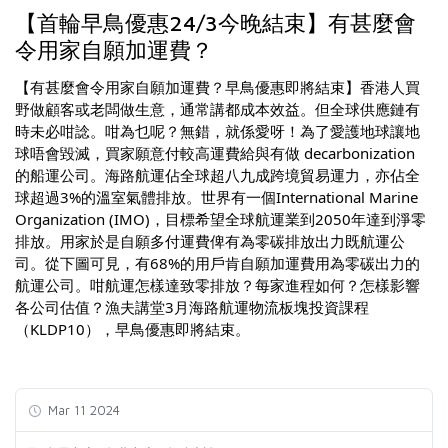
【首輪早鳥優惠24/3今晚結束】有甚麼會
令用家自願加運費？
【有甚麼會令用家自願加運費？早鳥優惠即將結束】香港人買
野做顧客或老闆做生意，通常講都成本效益。但全球供應鏈有
時未必咁諗。咁為乜呢？無錯，就係愛呀！為了愛護地球讓地
球唔會毀滅，買家願意付較高運費給與有做 decarbonization
的船運公司。海路航運佔全球超八九成跨境貿易運力，亦佔全
球超過3%的溫室氣體排放。世界有一個International Marine
Organization (IMO)，目標希望全球航運業到2050年達到淨零
排放。用家於是自願多付運費俾有為零碳排放出力既航運公
司。從下圖可見，有68%的用戶肯自願加運費用為零碳出力的
航運公司。咁航運怎樣達致零排放？每家進程如何？怎樣影響
各公司估值？漁夫講堂3月海路航運物流板塊投資課程
（KLDP10），早鳥優惠即將結束。
Mar 11 2024