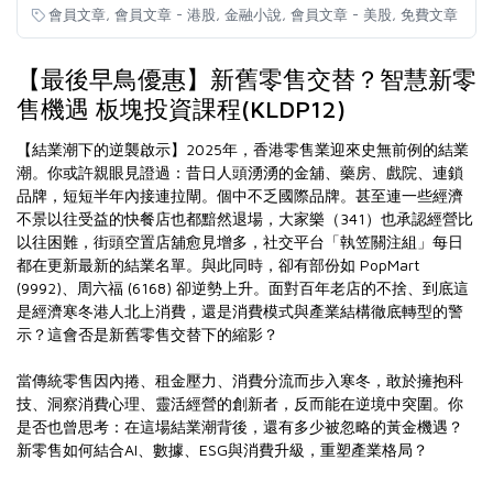
,
,
,
,
會員文章
會員文章 - 港股
金融小說
會員文章 - 美股
免費文章
【最後早鳥優惠】新舊零售交替？智慧新零
售機遇 板塊投資課程(KLDP12)
【結業潮下的逆襲啟示】2025年，香港零售業迎來史無前例的結業
潮。你或許親眼見證過：昔日人頭湧湧的金舖、藥房、戲院、連鎖
品牌，短短半年內接連拉閘。個中不乏國際品牌。甚至連一些經濟
不景以往受益的快餐店也都黯然退場，大家樂（341）也承認經營比
以往困難，街頭空置店舖愈見增多，社交平台「執笠關注組」每日
都在更新最新的結業名單。與此同時，卻有部份如 PopMart
(9992)、周六福 (6168) 卻逆勢上升。面對百年老店的不捨、到底這
是經濟寒冬港人北上消費，還是消費模式與產業結構徹底轉型的警
示？這會否是新舊零售交替下的縮影？
當傳統零售因內捲、租金壓力、消費分流而步入寒冬，敢於擁抱科
技、洞察消費心理、靈活經營的創新者，反而能在逆境中突圍。你
是否也曾思考：在這場結業潮背後，還有多少被忽略的黃金機遇？
新零售如何結合AI、數據、ESG與消費升級，重塑產業格局？