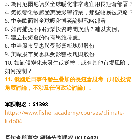
3. 為何厄爾尼諾與全球暖化非常適宜用長短倉部署？
4. 氣候變化敏感受惠受影響行業，那些較易被忽略？
5. 中美歐面對全球暖化博奕論與戰略部署
6. 如何捕捉不同行業投資時間拐點？輔以實例。
7. 建立長短倉的特有思維考慮。
8. 中港股市受惠與受影響板塊與股份
9. 美歐股市受惠與受影響板塊與股份
10. 如氣候變化未發生或逆轉，或有其他市場風險，
如何控制？
11. 俄國近日事件發生疊加的長短倉思考（只以投資
角度討論，
不涉及任何政治討論）。
單課報名：$1398
https://www.fisher.academy/
courses/climate-
kldp04
長短倉與賣空 經驗分享課程 (KLFA02)