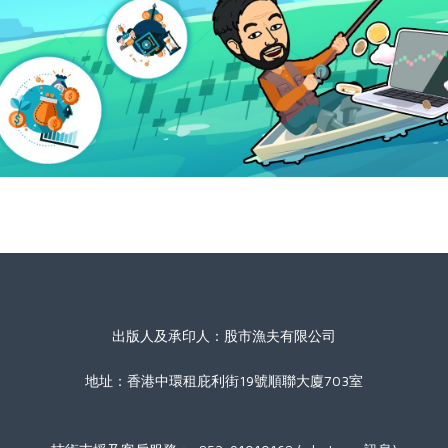
出版人及承印人：股市漁夫有限公司
地址：香港中環租庇利街19號順聯大廈703室