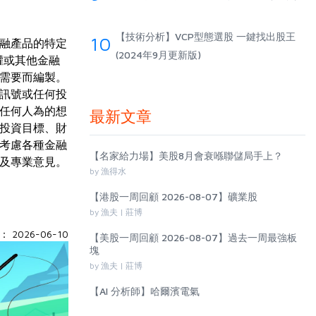
【技術分析】VCP型態選股 一鍵找出股王
10
融產品的特定
(2024年9月更新版)
權或其他金融
需要而編製。
訊號或任何投
任何人為的想
最新文章
投資目標、財
考慮各種金融
【名家給力場】美股8月會衰喺聯儲局手上？
及專業意見。
by 漁得水
【港股一周回顧 2026-08-07】礦業股
by 漁夫 | 莊博
 2026-06-10
【美股一周回顧 2026-08-07】過去一周最強板
塊
by 漁夫 | 莊博
【AI 分析師】哈爾濱電氣