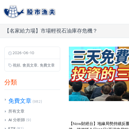
【名家給力場】市場輕視石油庫存危機？
2026-06-10
,
,
視頻
會員文章
免費文章
分類
免費文章
(982)
所有文章
AI 分析師
(9)
【Now財經台】地緣局勢持續反
ETF
(81)