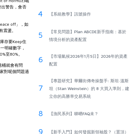
 Hormuz)嘅
發出警告，會否
4
【系統教學】訊號操作
e off」，如
會有震盪。
【常見問題】Plan ABCDE新手指南：基於
5
情境分析的資產配置
存要Keep住
單一明確數字，
%至80%。
【市場氣候2026年1月5日】2026年的資產
6
配置
億桶就會有問
依家對呢個問題過
【專題研究】華爾街傳奇操盤手: 斯坦·溫斯
7
坦（Stan Weinstein）的 8 大買入準則，建
立你的高勝率交易系統
8
【漁民系列】睇晒FAQ未？
9
【新手入門】如何發掘新領袖股？（置頂）