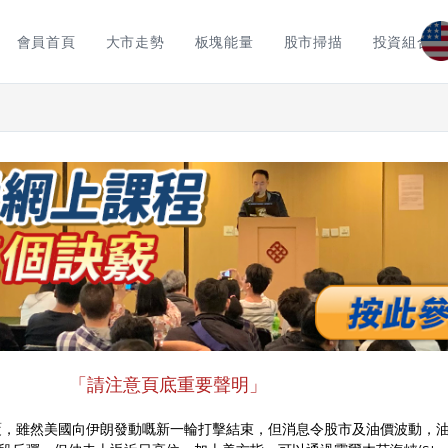
會員首頁
大市走勢
板塊能量
股市掃描
投資組合
「請注意頁底重要聲明」
覆，雖然美國向伊朗發動嘅新一輪打擊結束，但消息令股市及油價波動，油價