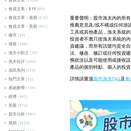
會員文章 - ETF
(80)
會員文章 - 港股
(625)
重要聲明：股市漁夫內的所有
推薦意見及/或不構成任何游
會員文章 - 美股
(491)
工具或其他產品，漁夫系統的
樓市
(24)
投資者不應只按漁夫系統的內
港股
(396)
資建議，而所有訊號均是全自
漁夫小貼士
(10)
法、修改、修訂或任何投資建
務狀況以及可能使用或接收該
漁夫短評
(206)
產品的個別特點、個人的投資
漁民系列
(173)
詳情請重溫
股市漁夫FAQ
及
免
熱門文章
(32)
系統教學
(134)
經濟
(345)
美股
(472)
股市分析
(485)
視頻
(1433)