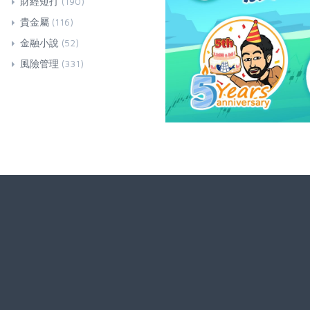
財經短打
(190)
貴金屬
(116)
金融小說
(52)
風險管理
(331)