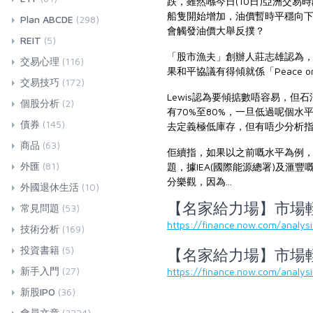
跌，雖然喺今日(10日)亞洲交易時段
船隻開始增加，油價暫時平穩向下，
Plan ABCDE
(298)
會觸發油價大舉反撲？
REIT
(5)
「股市漁夫」創辦人莊志雄認為，依家
交易心理
(116)
果和平協議有得傾就係「Peace 
交易技巧
(172)
Lewis認為要傾掂數唔容易，但
個股分析
(2)
有70%至80%，一旦低過呢個
債券
(145)
去定義極低庫存，但有唔少分析指
商品
(63)
佢續指，如果以之前嘅水平為例，
外匯
(81)
題，據IEA(國際能源總署)及滙
分樂觀，因為...
外國退休生活
(10)
【名家給力場】市場輕
常見問題
(53)
https://finance.now.com/analy
技術分析
(169)
投資書籍
(5)
【名家給力場】市場輕
新手入門
(27)
https://finance.now.com/analy
新股IPO
(36)
會員文章
(2224)