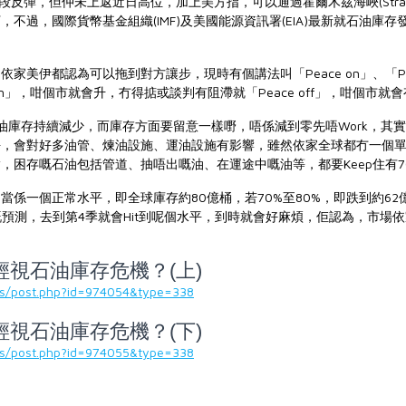
反彈，但仲未上返近日高位，加上美方指，可以通過霍爾木茲海峽(Strait of
不過，國際貨幣基金組織(IMF)及美國能源資訊署(EIA)最新就石油庫存
美伊都認為可以拖到對方讓步，現時有個講法叫「Peace on」、「Peac
on」，咁個市就會升，冇得掂或談判有阻滯就「Peace off」，咁個市就
石油庫存持續減少，而庫存方面要留意一樣嘢，唔係減到零先唔Work，其實庫
水平，會對好多油管、煉油設施、運油設施有影響，雖然依家全球都冇一個
，困存嘅石油包括管道、抽唔出嘅油、在運途中嘅油等，都要Keep住有70
當係一個正常水平，即全球庫存約80億桶，若70%至80%，即跌到約62
豐嘅預測，去到第4季就會Hit到呢個水平，到時就會好麻煩，佢認為，市場
視石油庫存危機？(上)
sis/post.php?id=974054&type=338
視石油庫存危機？(下)
sis/post.php?id=974055&type=338