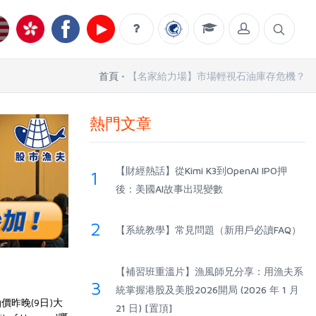
首頁
【名家給力場】市場輕視石油庫存危機？
熱門文章
【財經熱話】從Kimi K3到OpenAI IPO押
1
後：美國AI故事出現變數
2
【系統教學】常見問題（新用戶必讀FAQ）
【補習班重溫片】漁風師兄分享：用漁夫系
3
統掌握港股及美股2026開局 (2026 年 1 月
昨晚(9日)大
21 日) [置頂]