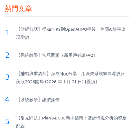
熱門文章
【財經熱話】從Kimi K3到OpenAI IPO押後：美國AI故事出
1
現變數
2
【系統教學】常見問題（新用戶必讀FAQ）
【補習班重溫片】漁風師兄分享：用漁夫系統掌握港股及
3
美股2026開局 (2026 年 1 月 21 日) [置頂]
4
【系統教學】訊號操作
【常見問題】Plan ABCDE新手指南：基於情境分析的資產
5
配置