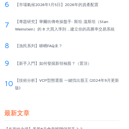
6
【市場氣候2026年1月5日】2026年的資產配置
【專題研究】華爾街傳奇操盤手: 斯坦·溫斯坦（Stan
7
Weinstein）的 8 大買入準則，建立你的高勝率交易系統
8
【漁民系列】睇晒FAQ未？
9
【新手入門】如何發掘新領袖股？（置頂）
【技術分析】VCP型態選股 一鍵找出股王 (2024年9月更新
10
版)
最新文章
【名家給力場】美股8月會衰喺聯儲局手上？