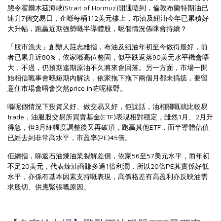
態令霍爾木茲海峽(Strait of Hormuz)開通唔到，倫敦布蘭特期油已
連升7個交易日，企喺每桶112美元樓上，布油及紐油今年已累積好
大升幅，跑贏近期強勢嘅半導體股，呢個情況係咪會持續？
「股市漁夫」創辦人莊志雄指，布油及紐油年初至今做得最好，前
者已累升近80%，依家喺高位整固，似乎跌返落90美元水平機會唔
大，不過，仍預期遠期原油不久將來會回落。另一方面，市場一開
始相信戰事會喺短期內解決，依家拖下拖下兩個月都未搞掂，要留
意住市場會唔會突然price in咗呢樣野。
喺呢個情況下投資又好、做交易又好，佢訧話，油相關嘅就比較易
trade，油服股交易所買賣基金(ETF)表現相對穩定，雖然1月、2月升
得急，但3月細幅度調整後又再破頂，跑贏其他ETF，而半導體估值
已經去到非常高水平，市盈率(PE)45倍。
佢續指，睇返石油煉油業裂解差價，依家56至57美元水平，而年初
不足20美元，代表煉油商賺多過1倍利潤，所以20倍PE其實係好低
水平，亦係有基本因素支持嘅表現，高價格差有高盈利亦反映油需
求殷切、供應緊張嘅原因。