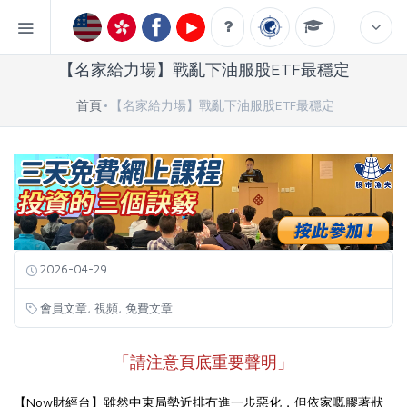
【名家給力場】戰亂下油服股ETF最穩定
首頁
【名家給力場】戰亂下油服股ETF最穩定
2026-04-29
,
,
會員文章
視頻
免費文章
「請注意頁底重要聲明」
【Now財經台】雖然中東局勢近排冇進一步惡化，但依家嘅膠著狀