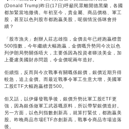
(Donald Trump)昨日(17日)呼籲民眾離開德黑蘭，各國
都加緊當地撤僑。年初至今，貴金屬、商品價格、軍工
股，甚至以色列股市都跑贏美股，呢個情況係咪會持
續？
「股市漁夫」創辦人莊志雄指，金價去年已經跑贏標普
500指數，今年繼續大幅跑贏，金價嘅升勢同今次以色
列伊朗局勢關係唔大，主要係因為投資者睇淡美金，加
上憂慮美國財赤問題，令金價呢兩年造好。
佢續指，反而與今次戰事有關嘅係銀價，銀價近期升得
較急，追上金價。而最近戰事令軍工生意大增，美國軍
工股ETF大幅跑贏標普500。
佢又話，以伊爆發戰爭後，銀價升勢比軍工股ETF更
強，因為銀係做軍工武器嘅原料，所以帶挈銀價造好。
另一方面，以色列指數創新高，就算打緊仗，都跑贏美
股。昨晚商品市場ETF亦創新高，戰事令商品市場追落
後。