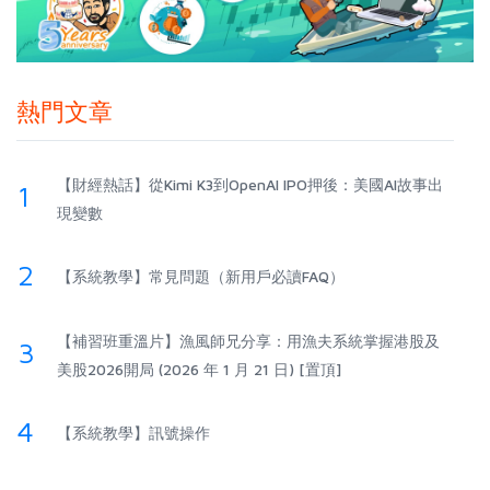
熱門文章
【財經熱話】從Kimi K3到OpenAI IPO押後：美國AI故事出
1
現變數
2
【系統教學】常見問題（新用戶必讀FAQ）
【補習班重溫片】漁風師兄分享：用漁夫系統掌握港股及
3
美股2026開局 (2026 年 1 月 21 日) [置頂]
4
【系統教學】訊號操作