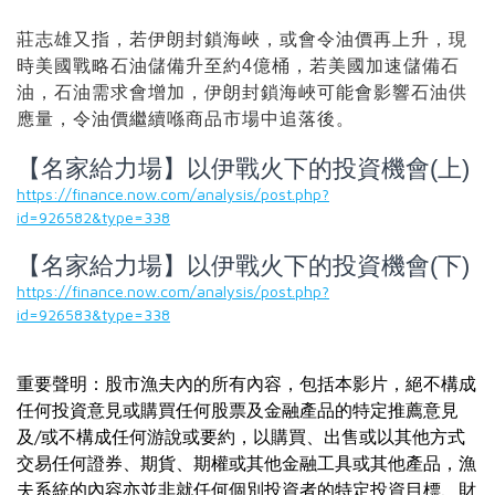
莊志雄又指，若伊朗封鎖海峽，或會令油價再上升，現
時美國戰略石油儲備升至約4億桶，若美國加速儲備石
油，石油需求會增加，伊朗封鎖海峽可能會影響石油供
應量，令油價繼續喺商品市場中追落後。
【名家給力場】以伊戰火下的投資機會(上)
https://finance.now.com/analysis/post.php?
id=926582&type=338
【名家給力場】以伊戰火下的投資機會(下)
https://finance.now.com/analysis/post.php?
id=926583&type=338
重要聲明：股市漁夫內的所有內容，包括本影片，絕不構成
任何投資意見或購買任何股票及金融產品的特定推薦意見
及/或不構成任何游說或要約，以購買、出售或以其他方式
交易任何證券、期貨、期權或其他金融工具或其他產品，漁
夫系統的內容亦並非就任何個別投資者的特定投資目標、財