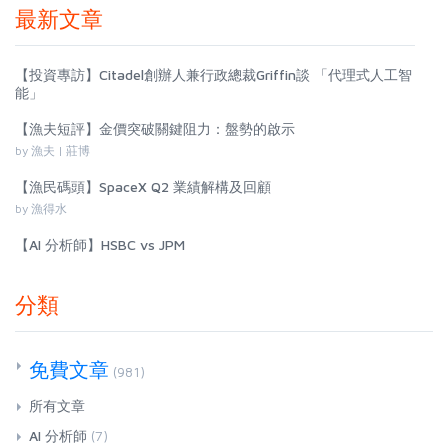
最新文章
【投資專訪】Citadel創辦人兼行政總裁Griffin談 「代理式人工智
能」
【漁夫短評】金價突破關鍵阻力：盤勢的啟示
by 漁夫 | 莊博
【漁民碼頭】SpaceX Q2 業績解構及回顧
by 漁得水
【AI 分析師】HSBC vs JPM
分類
免費文章
(981)
所有文章
AI 分析師
(7)