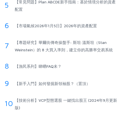
【常見問題】Plan ABCDE新手指南：基於情境分析的資產
5
配置
6
【市場氣候2026年1月5日】2026年的資產配置
【專題研究】華爾街傳奇操盤手: 斯坦·溫斯坦（Stan
7
Weinstein）的 8 大買入準則，建立你的高勝率交易系統
8
【漁民系列】睇晒FAQ未？
9
【新手入門】如何發掘新領袖股？（置頂）
【技術分析】VCP型態選股 一鍵找出股王 (2024年9月更新
10
版)