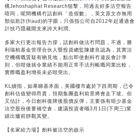
構Jehoshaphat Research狙撃，同過去好多沽空報告
唔同，呢間機構冇話創科「造假數」，英文原文亦無用
類似欺詐(fraud)的字眼，只係指公司自2012年起通過會
計技巧隱藏開支來誇大利潤。
多家大行更出報告力撐，話創科做法冇問題，不過，勝
利瑞柏基金管理合伙人暨投資總監陳建良認為，其實沽
空機構嘅質疑有啲見地，點出即使創科冇違反會計準
則，但咁做就令業績不能用正常手法列帳嘅同業比較，
實際嘅盈利增長未必咁突出。
KL續指，如果睇基本面，美國樓市處於下跌周期，已令
創科估值變得昂貴，預期集團盈利前景將會走下坡。佢
又估計，今日創科復牌後股價反彈，主要係有唔少基金
沽空股份後要補空倉，建議投資者喺3月1日(下周三)業
績出爐前靜觀其變。
【名家給力場】創科被沽空的啟示