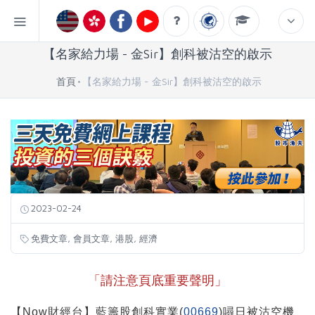
【名家給力場 - 金Sir】創科被沽空的啟示
首頁
【名家給力場 - 金Sir】創科被沽空的啟示
2023-02-24
,
,
,
免費文章
會員文章
港股
經濟
「請注意頁底重要聲明」
【Now財經台】藍籌股創科實業(
00669
)噚日被沽空機