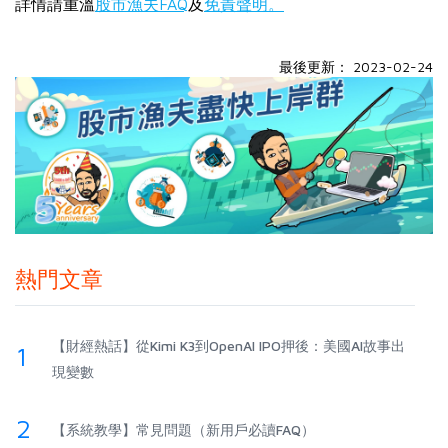
詳情請重溫
股市漁夫FAQ
及
免責聲明。
最後更新： 2023-02-24
熱門文章
【財經熱話】從Kimi K3到OpenAI IPO押後：美國AI故事出
1
現變數
2
【系統教學】常見問題（新用戶必讀FAQ）