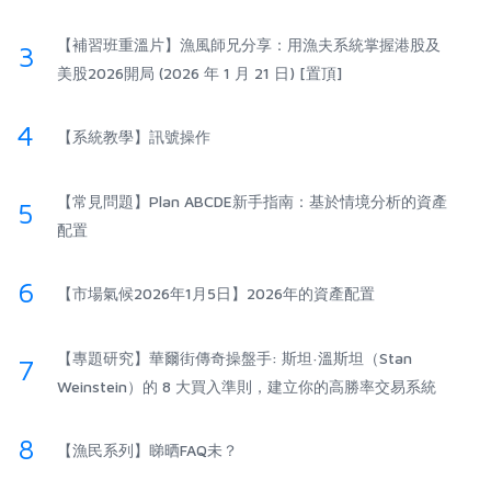
【補習班重溫片】漁風師兄分享：用漁夫系統掌握港股及
3
美股2026開局 (2026 年 1 月 21 日) [置頂]
4
【系統教學】訊號操作
【常見問題】Plan ABCDE新手指南：基於情境分析的資產
5
配置
6
【市場氣候2026年1月5日】2026年的資產配置
【專題研究】華爾街傳奇操盤手: 斯坦·溫斯坦（Stan
7
Weinstein）的 8 大買入準則，建立你的高勝率交易系統
8
【漁民系列】睇晒FAQ未？