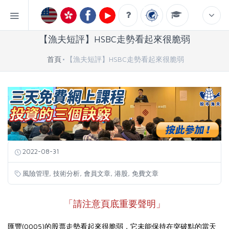
【漁夫短評】HSBC走勢看起來很脆弱
首頁
【漁夫短評】HSBC走勢看起來很脆弱
2022-08-31
,
,
,
,
風險管理
技術分析
會員文章
港股
免費文章
「請注意頁底重要聲明」
匯豐(0005)的股票走勢看起來很脆弱，它未能保持在突破點的當天