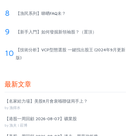
8
【漁民系列】睇晒FAQ未？
9
【新手入門】如何發掘新領袖股？（置頂）
【技術分析】VCP型態選股 一鍵找出股王 (2024年9月更新
10
版)
最新文章
【名家給力場】美股8月會衰喺聯儲局手上？
by 漁得水
【港股一周回顧 2026-08-07】礦業股
by 漁夫 | 莊博