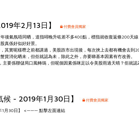
2019年2月13日】
付費會員獨家
新年後氣氛唔同晒，道指噚晚升咗差不多400點，標指就收復返條200天
美股真係好似好好景。
，其實呢樣嘢之前都講過，美股跌市出現後，每次挾上去都有機會去到2
啲蟹貨消化晒未，但佢就認為未，除此之外，亦要睇基本因素有冇改善。
上去，主要係聯儲局口風轉鴿，但呢個因素係咪足以令美股雨過天晴？佢就認
 - 2019年1月30日】
付費會員獨家
年1月30日】
<——— 點擊左面連結