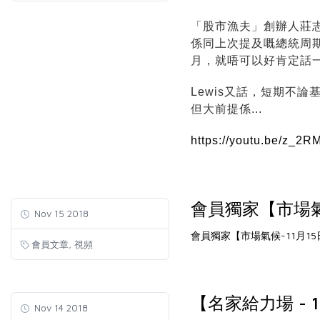
「股市漁夫」創辦人莊
係同上次提及嘅總統周
月，就唔可以好肯定話
Lewis又話，短期不
但大前提係...
https://youtu.be/z_2R
會員獨家【市場氣
Nov 15 2018
會員獨家【市場氣候-11月15
,
會員文章
視頻
【名家給力場 - 
Nov 14 2018