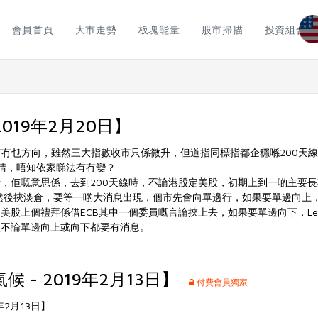
會員首頁
大市走勢
板塊能量
股市掃描
投資組合
2019年2月20日】
市冇乜方向，雖然三大指數收市只係微升，但道指同標指都企穩喺200天
天晴，唔知依家睇法有冇變？
，佢嘅意思係，去到200天線時，不論港股定美股，初期上到一啲主要
造淡，然後挾淡倉，要等一啲大消息出現，個市先會向單邊行，如果要單邊向上
美股上個禮拜係借ECB其中一個委員嘅言論挾上去，如果要單邊向下，Lew
以不論單邊向上或向下都要有消息。
 - 2019年2月13日】
付費會員獨家
年2月13日】