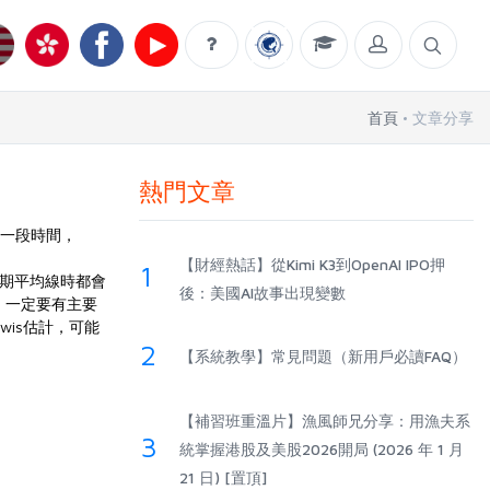
首頁
文章分享
熱門文章
線一段時間，
【財經熱話】從Kimi K3到OpenAI IPO押
1
長期平均線時都會
後：美國AI故事出現變數
，一定要有主要
is估計，可能
2
【系統教學】常見問題（新用戶必讀FAQ）
【補習班重溫片】漁風師兄分享：用漁夫系
3
統掌握港股及美股2026開局 (2026 年 1 月
21 日) [置頂]