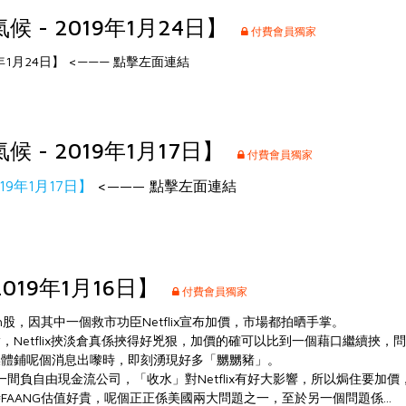
 - 2019年1月24日】
付費會員獨家
年1月24日】
<——— 點擊左面連結
 - 2019年1月17日】
付費會員獨家
19年1月17日】
<——— 點擊左面連結
2019年1月16日】
付費會員獨家
h股，因其中一個救市功臣Netflix宣布加價，市場都拍晒手掌。
Netflix挾淡倉真係挾得好兇狠，加價的確可以比到一個藉口繼續挾，問題係
媒體鋪呢個消息出嚟時，即刻湧現好多「嬲嬲豬」。
家仍然係一間負自由現金流公司，「收水」對Netflix有好大影響，所以焗住要加
AANG估值好貴，呢個正正係美國兩大問題之一，至於另一個問題係...