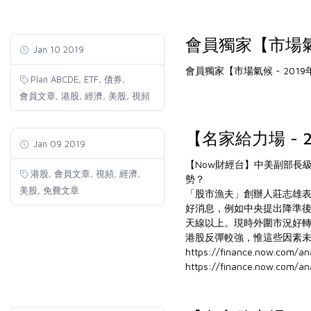
會員獨家【市場氣候
Jan 10 2019
會員獨家【市場氣候 - 2019
,
,
,
Plan ABCDE
ETF
債券
,
,
,
,
會員文章
港股
經濟
美股
視頻
【名家給力場 - 
Jan 09 2019
【Now財經台】中美副部長
,
,
,
,
港股
會員文章
視頻
經濟
勢？
,
美股
免費文章
「股市漁夫」創辦人莊志雄
好消息，例如中央提出降準後
天線以上。現時外圍市況好
港股反彈較強，惟這些因素
https://finance.now.com/a
https://finance.now.com/a