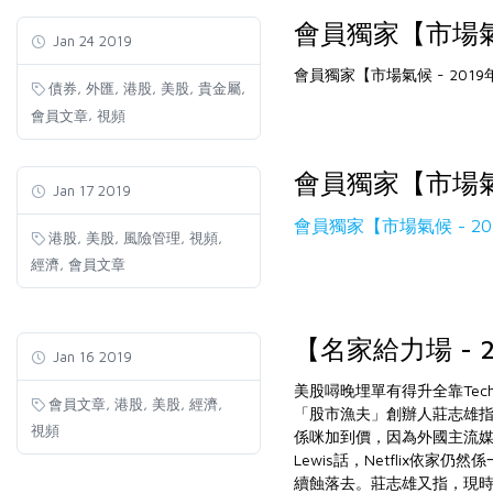
會員獨家【市場氣候
Jan 24 2019
會員獨家【市場氣候 - 2019
,
,
,
,
,
債券
外匯
港股
美股
貴金屬
,
會員文章
視頻
會員獨家【市場氣候
Jan 17 2019
會員獨家【市場氣候 - 20
,
,
,
,
港股
美股
風險管理
視頻
,
經濟
會員文章
【名家給力場 - 
Jan 16 2019
美股噚晚埋單有得升全靠Tec
,
,
,
,
會員文章
港股
美股
經濟
「股市漁夫」創辦人莊志雄指，
視頻
係咪加到價，因為外國主流
Lewis話，Netflix依
續蝕落去。莊志雄又指，現時F