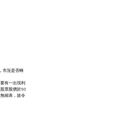
點，市況是否轉
只要有一出現利
股票股價於50
並無縮表，故令