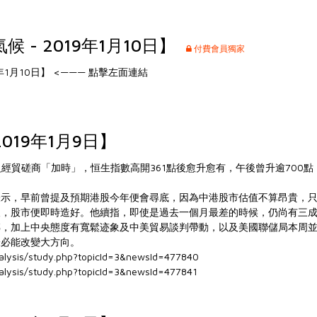
 - 2019年1月10日】
付費會員獨家
年1月10日】
<——— 點擊左面連結
2019年1月9日】
級經貿磋商「加時」，恒生指數高開361點後愈升愈有，午後曾升逾700
表示，早前曾提及預期港股今年便會尋底，因為中港股市估值不算昂貴，
，股市便即時造好。他續指，即使是過去一個月最差的時候，仍尚有三成
轉，加上中央態度有寬鬆迹象及中美貿易談判帶動，以及美國聯儲局本周
未必能改變大方向。
nalysis/study.php?topicId=3&newsId=477840
nalysis/study.php?topicId=3&newsId=477841