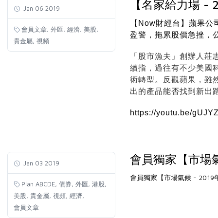
【名家給力場 - 
Jan 06 2019
【Now財經台】蘋果公
,
,
,
,
會員文章
外匯
經濟
美股
盈警，拖累股價急挫，
,
貴金屬
視頻
「股市漁夫」創辦人莊
續指，過往有不少美國
術轉型。反觀蘋果，雖
出的產品能否找到新出
https://youtu.be/gUJ
會員獨家【市場氣候
Jan 03 2019
會員獨家【市場氣候 - 201
,
,
,
,
Plan ABCDE
債券
外匯
港股
,
,
,
,
美股
貴金屬
視頻
經濟
會員文章