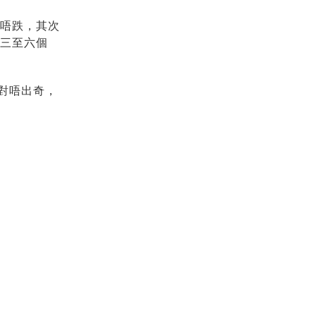
唔跌，其次
三至六個
絕對唔出奇，