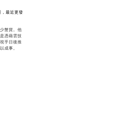
斷，最近更發
少蟹貨。他
是憑藉雲技
視乎日後推
以成事。