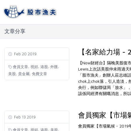
文章分享
【名家給力場 - 
Feb 20 2019
【Now財經台】隔晚美股復
,
,
,
,
會員文章
視頻
港股
外匯
Lewis上次話美股仲未雨過
,
,
美股
貴金屬
免費文章
「股市漁夫」創辦人莊志雄話
chok上chok落，引人
央行，例如聯儲局「放水」，
該係同經濟有關嘅消息，所
會員獨家【市場氣候
Feb 13 2019
會員獨家【市場氣候 - 2019
,
,
,
,
會員文章
視頻
港股
美股