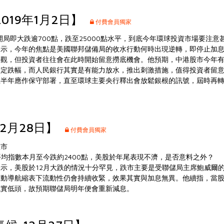
2019年1月2日】
付費會員獨家
股開局即大跌逾700點，跌至25000點水平，到底今年環球投資市場要注意
表示，今年的焦點是美國聯邦儲備局的收水行動何時出現逆轉，即停止加
悲觀，但投資者往往會在此時開始留意撈底機會。他預期，中港股市今年
一定跌幅，而人民銀行其實是有能力放水，推出刺激措施，值得投資者留
上半年應作保守部署，直至環球主要央行釋出會放鬆銀根的訊號，屆時再
12月28日】
付費會員獨家
救市
平均指數本月至今跌約2400點，美股於年尾表現不濟，是否意料之外？
示，美股於12月大跌的情況十分罕見，跌市主要是受聯儲局主席鮑威爾
自動導航縮表下流動性仍會持續收緊，效果其實與加息無異。他續指，當
現實低頭，故預期聯儲局明年便會重新減息。