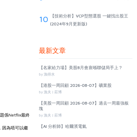
【技術分析】VCP型態選股 一鍵找出股王
10
(2024年9月更新版)
最新文章
【名家給力場】美股8月會衰喺聯儲局手上？
by 漁得水
【港股一周回顧 2026-08-07】礦業股
by 漁夫 | 莊博
【美股一周回顧 2026-08-07】過去一周最強板
塊
Netflix最終
by 漁夫 | 莊博
【AI 分析師】哈爾濱電氣
價，因為唔可以繼