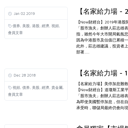
【名家給力場 - 
Jan 02 2019
【Now財經台】2019年港
,
,
,
,
,
債券
美股
港股
經濟
視頻
「股市漁夫」創辦人莊志雄
會員文章
指，雖然今年大市開局氣氛
因為中港股市及估值已累積
此外，莊志雄建議，投資者
部署......
【名家給力場 - 
Dec 28 2018
【名家給力場】美停加息難
,
,
,
,
,
視頻
債券
美股
經濟
貴金屬
【Now財經台】道瓊斯工業
會員文章
「股市漁夫」創辦人莊志雄表
為即使美國暫停加息，但在
承受時，聯儲局最終仍會向