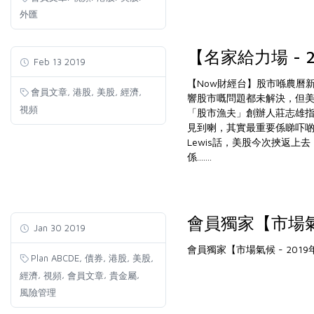
外匯
【名家給力場 - 
Feb 13 2019
【Now財經台】股市喺農曆
,
,
,
,
會員文章
港股
美股
經濟
響股市嘅問題都未解決，但
視頻
「股市漁夫」創辦人莊志雄指
見到喇，其實最重要係睇吓
Lewis話，美股今次挾返
係.......
會員獨家【市場氣候
Jan 30 2019
會員獨家【市場氣候 - 2019
,
,
,
,
Plan ABCDE
債券
港股
美股
,
,
,
,
經濟
視頻
會員文章
貴金屬
風險管理