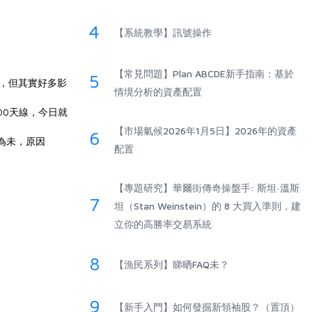
4
【系統教學】訊號操作
【常見問題】Plan ABCDE新手指南：基於
5
線，但其實好多影
情境分析的資產配置
00天線，今日就
【市場氣候2026年1月5日】2026年的資產
6
為未，原因
配置
【專題研究】華爾街傳奇操盤手: 斯坦·溫斯
7
坦（Stan Weinstein）的 8 大買入準則，建
立你的高勝率交易系統
8
【漁民系列】睇晒FAQ未？
9
【新手入門】如何發掘新領袖股？（置頂）