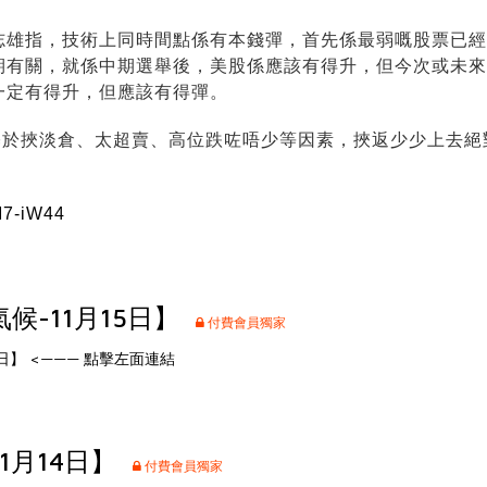
志雄指，技術上同時間點係有本錢彈，首先係最弱嘅股票已經
期有關，就係中期選舉後，美股係應該有得升，但今次或未來
一定有得升，但應該有得彈。
論基於挾淡倉、太超賣、高位跌咗唔少等因素，挾返少少上去
M7-iW44
候-11月15日】
付費會員獨家
日】
<——— 點擊左面連結
11月14日】
付費會員獨家