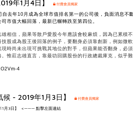
2019年1月4日】
付費會員獨家
司自去年10月成為全球市值排名第一的公司後，負面消息不
公司市值大幅回落，最新已輾轉跌至第四位。
志雄相信，蘋果等散戶愛股今年應該會較麻煩，因為已累積不
科技股成為股王後回落的例子，要翻身必須靠創新，例如微軟
然現時尚未出現可挑戰其地位的對手，但蘋果能否翻身，必須
路。惟莊志雄直言，靠最叻回購股份的行政總裁庫克，似乎難
YZO2Vm-4
 - 2019年1月3日】
付費會員獨家
9年1月3日】 <——— 點擊左面連結