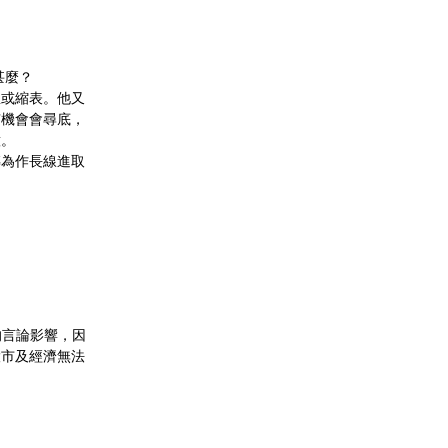
甚麼？
息或縮表。他又
有機會會尋底，
意。
轉為作長線進取
的言論影響，因
股市及經濟無法