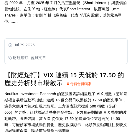
從
2022
年
1
月至
2025
年
7
月的沽空盤情況（
Short Interest
）與股價的
雙軸比較。左側
Y
軸（紅色線）代表
Short Interest
，以百萬股（
mm
shares
）為單位；右側
Y
軸（綠色線）代表
NVDA
股價，以美元為單
位........
Jul 29 2025
,
財經短打
會員文章
【財經短打】VIX 連續 15 天低於 17.50 的
歷史分析與市場啟示
付費會員獨家
Nautilus Investment Research 的這張圖表詳細呈現了 VIX 指數（芝加哥
期權交易所波動率指數）連續 15 個交易日收盤低於 17.50 的歷史事件，
這是六個月內首次出現此情形。上方圖表顯示標普 500 指數（S&P
500）的走勢，紅點標記這些事件發生點；下方圖表則描繪 VIX 指數的波
動軌跡。圖表強調，當 VIX 從低於 17.50 的連續低位穿越高於 14.90
時，可能預示市場波動性變化。歷史數據顯示，此類低波動期往往反映投
資者過度自滿，隨後可能引發市場調整..............