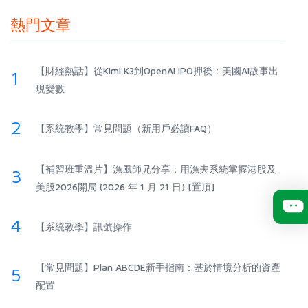
熱門文章
【財經熱話】從Kimi K3到OpenAI IPO押後：美國AI故事出
1
現變數
2
【系統教學】常見問題（新用戶必讀FAQ）
【補習班重溫片】漁風師兄分享：用漁夫系統掌握港股及
3
美股2026開局 (2026 年 1 月 21 日) [置頂]
4
【系統教學】訊號操作
【常見問題】Plan ABCDE新手指南：基於情境分析的資產
5
配置