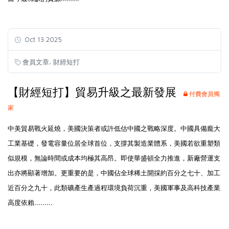
Oct 13 2025
,
會員文章
財經短打
【財經短打】貿易升級之最新發展
付費會員獨
家
中美貿易戰火延燒，美國決策者或許低估中國之戰略深度。中國具備龐大
工業基礎，發電容量位居全球首位，支撐其製造業體系，美國若欲重塑類
似規模，無論時間或成本均極其高昂。即使華盛頓全力推進，新廠營運支
出亦將顯著增加。更重要的是，中國佔全球稀土開採約百分之七十、加工
近百分之九十，此類礦產生產過程環境負荷沉重，美國軍事及高科技產業
高度依賴.........