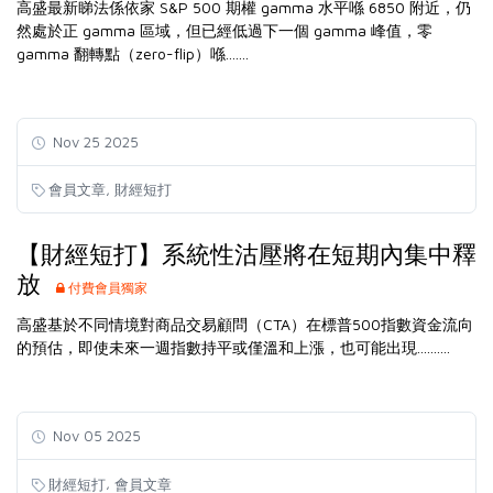
高盛最新睇法係依家 S&P 500 期權 gamma 水平喺 6850 附近，仍
然處於正 gamma 區域，但已經低過下一個 gamma 峰值，零
gamma 翻轉點（zero-flip）喺.......
Nov 25 2025
,
會員文章
財經短打
【財經短打】系統性沽壓將在短期內集中釋
放
付費會員獨家
高盛基於不同情境對商品交易顧問（CTA）在標普500指數資金流向
的預估，即使未來一週指數持平或僅溫和上漲，也可能出現..........
Nov 05 2025
,
財經短打
會員文章