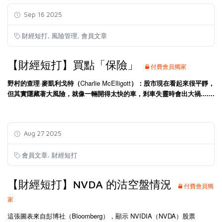
Sep 16 2025
,
,
財經短打
風險管理
會員文章
【財經短打】買點「保險」
付費會員獨家
野村的查理
·
麥凱利戈特（
Charlie McElligott
）：股市現在看起來很平靜，
但其實隱藏著大風險，就像一輛開得太快的車，剎車失靈時會出大禍.......
Aug 27 2025
,
會員文章
財經短打
【財經短打】NVDA 的沽空盤情況
付費會員獨
家
這張圖表來自彭博社（
Bloomberg
），顯示
NVIDIA
（
NVDA
）股票