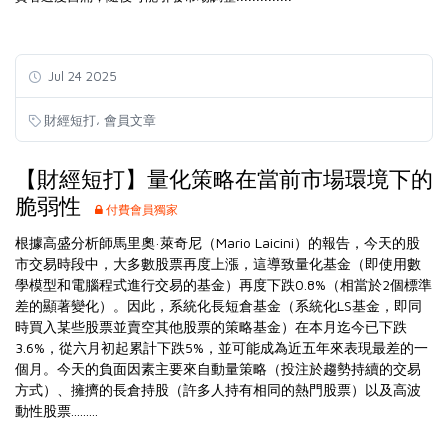
Jul 24 2025
,
財經短打
會員文章
【財經短打】量化策略在當前市場環境下的
脆弱性
付費會員獨家
根據高盛分析師馬里奧·萊奇尼（Mario Laicini）的報告，今天的股
市交易時段中，大多數股票再度上漲，這導致量化基金（即使用數
學模型和電腦程式進行交易的基金）再度下跌0.8%（相當於2個標準
差的顯著變化）。因此，系統化長短倉基金（系統化LS基金，即同
時買入某些股票並賣空其他股票的策略基金）在本月迄今已下跌
3.6%，從六月初起累計下跌5%，並可能成為近五年來表現最差的一
個月。今天的負面因素主要來自動量策略（投注於趨勢持續的交易
方式）、擁擠的長倉持股（許多人持有相同的熱門股票）以及高波
動性股票.........