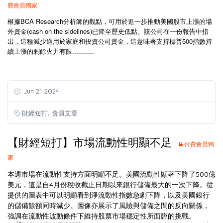
費會員獨家
根據BCA Research分析師的觀點，可用於進一步推動美國股市上漲的場
外資金(cash on the sidelines)已降至歷史低點。該公司在一份報告中指
出，這種減少適用於家庭和投資公司資金，這意味著支持標普500指數持
續上漲的剩餘火力有限...........
Jun 21 2024
,
財經短打
會員文章
【財經短打】市場流動性明顯不足
付費會員獨
家
本週市場在流動性支持方面明顯不足。美國流動性顯著下降了500億
美元，這是自4月份稅收截止日期以來銀行儲備最大的一次下降。從
提供的圖表中可以明顯看到淨流動性指數急劇下降，以及美國銀行
的儲備餘額同時減少。圖像亦展示了風險與儲備之間的反向關係，
強調在流動性波動條件下維持股票市場穩定性所面臨的挑戰。