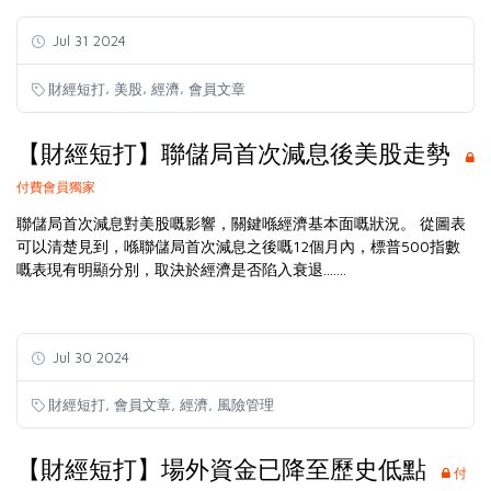
Jul 31 2024
,
,
,
財經短打
美股
經濟
會員文章
【財經短打】聯儲局首次減息後美股走勢
付費會員獨家
聯儲局首次減息對美股嘅影響，關鍵喺經濟基本面嘅狀況。 從圖表
可以清楚見到，喺聯儲局首次減息之後嘅12個月內，標普500指數
嘅表現有明顯分別，取決於經濟是否陷入衰退.......
Jul 30 2024
,
,
,
財經短打
會員文章
經濟
風險管理
【財經短打】場外資金已降至歷史低點
付