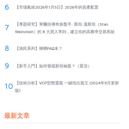
6
【市場氣候2026年1月5日】2026年的資產配置
【專題研究】華爾街傳奇操盤手: 斯坦·溫斯坦（Stan
7
Weinstein）的 8 大買入準則，建立你的高勝率交易系統
8
【漁民系列】睇晒FAQ未？
9
【新手入門】如何發掘新領袖股？（置頂）
【技術分析】VCP型態選股 一鍵找出股王 (2024年9月更新
10
版)
最新文章