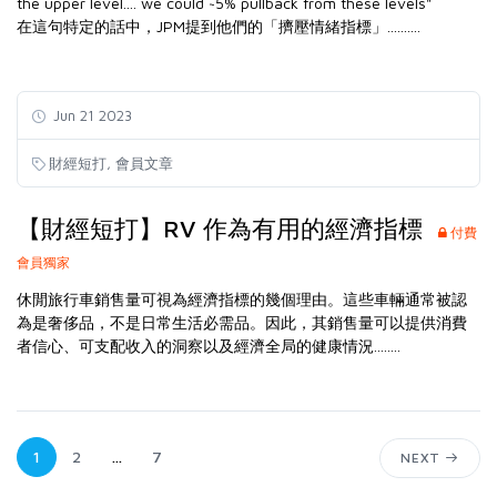
the upper level.... we could ~5% pullback from these levels"
在這句特定的話中，JPM提到他們的「擠壓情緒指標」..........
Jun 21 2023
,
財經短打
會員文章
【財經短打】RV 作為有用的經濟指標
付費
會員獨家
休閒旅行車銷售量可視為經濟指標的幾個理由。這些車輛通常被認
為是奢侈品，不是日常生活必需品。因此，其銷售量可以提供消費
者信心、可支配收入的洞察以及經濟全局的健康情況........
1
2
...
7
NEXT