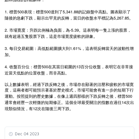
1. 標普500表現：標普500達到了5,341.88的記錄盤中高點。圖表顯示了
隨後的急劇下跌，顯示出罕見的反轉，當日的收盤水平標記為5,267.85。
2. 市場寛度：升跌比例極為負面，為-5.39。這表明每一隻上漲的股票，
就有超過五隻股票下跌，這是市場寛度疲軟的跡象。
3. 每日交易範圍：高低點範圍擴大到1.61%，這表明反轉當天的波動性增
加。
4. 收盤百分位：標普500在其當日範圍的13百分位收盤，表明它在非常接
近當天低點的位置收盤，而非高點。
以上數據表明，經過下跌反轉之後，市場存在顯著的沽壓和疲軟的市場寛
度，這兩者都可能預示著基於歷史模式，市場可能會有進一步的短期下行
500
運動。按照提到的歷史數據，在像上週四那樣的下跌反轉之後，標普
14
通常會經歷一次輕微的短期修正。這個全球最受關注的指數在過往
次出
12
現類似情況，有
次在隨後三周下跌。
Dec 04 2023