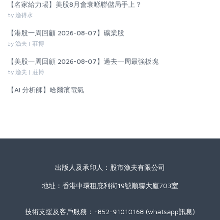
【名家給力場】美股8月會衰喺聯儲局手上？
by 漁得水
【港股一周回顧 2026-08-07】礦業股
by 漁夫 | 莊博
【美股一周回顧 2026-08-07】過去一周最強板塊
by 漁夫 | 莊博
【AI 分析師】哈爾濱電氣
出版人及承印人：股市漁夫有限公司
地址：香港中環租庇利街19號順聯大廈703室
技術支援及客戶服務：+852-91010168 (whatsapp訊息)