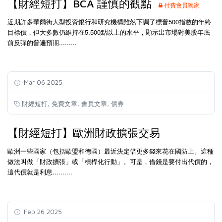
【財經短打】BCA 謹慎的觀點
付費會員獨家
近期許多華爾街大型投資銀行和研究機構雖然下調了標普500指數的年終
目標價，但大多數仍維持在5,500點以上的水平，顯示出市場對美股年底
前反彈的普遍預期.........
Mar 06 2025
,
,
,
財經短打
免費文章
會員文章
債券
【財經短打】歐洲財政擴張交易
歐洲一些國家（包括歐盟和德國）最近決定借更多錢來花在國防上。這種
做法叫做「財政擴張」或「槓桿化行動」。可是，借錢是要付出代價的，
這代價就是利息..........
Feb 26 2025