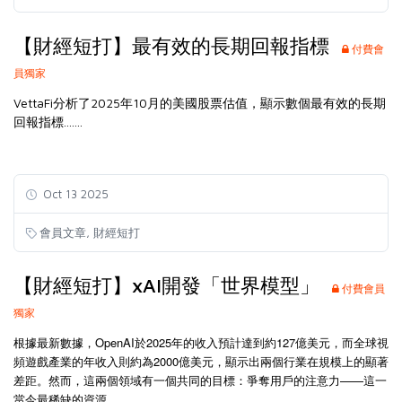
【財經短打】最有效的長期回報指標
付費會
員獨家
VettaFi分析了2025年10月的美國股票估值，顯示數個最有效的長期
回報指標.......
Oct 13 2025
,
會員文章
財經短打
【財經短打】xAI開發「世界模型」
付費會員
獨家
根據最新數據，
OpenAI
於
2025
年的收入預計達到約
127
億美元，而全球視
頻遊戲產業的年收入則約為
2000
億美元，顯示出兩個行業在規模上的顯著
差距。然而，這兩個領域有一個共同的目標：爭奪用戶的注意力
——
這一
當今最稀缺的資源.........