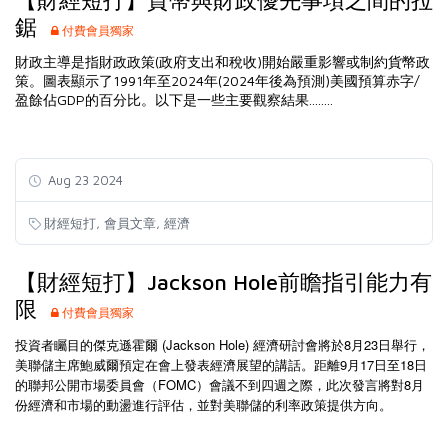
鋸
付費會員獨家
財政主導是指財政政策(政府支出和稅收)開始嚴重影響或制約貨幣政
策。圖表顯示了1991年至2024年(2024年後為預測)美國預算赤字/
盈餘佔GDP的百分比。以下是一些主要觀察結果........
Aug 23 2024
,
,
財經短打
會員文章
經濟
【財經短打】Jackson Hole前瞻指引能力有
限
付費會員獨家
投資者矚目的傑克遜霍爾 (Jackson Hole) 經濟研討會將於8月23日舉行，
美聯儲主席鮑威爾預定在會上發表經濟展望的講話。距離9月17日至18日
的聯邦公開市場委員會（FOMC）會議不到四週之際，此次發言將對8月
份經濟和市場的動盪進行評估，並對美聯儲的利率政策提供方向。