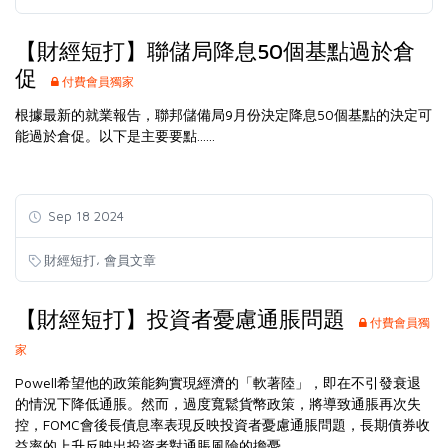
【財經短打】聯儲局降息50個基點過於倉
促
付費會員獨家
根據最新的就業報告，聯邦儲備局9月份決定降息50個基點的決定可
能過於倉促。以下是主要要點......
Sep 18 2024
,
財經短打
會員文章
【財經短打】投資者憂慮通脹問題
付費會員獨
家
Powell希望他的政策能夠實現經濟的「軟著陸」，即在不引發衰退
的情況下降低通脹。然而，過度寬鬆貨幣政策，將導致通脹再次失
控，FOMC會後長債息率表現反映投資者憂慮通脹問題，長期債券收
益率的上升反映出投資者對通脹風險的擔憂.......