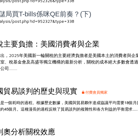
nalysis/post.php?id=952326&type=338
買T-bills係咪QE前奏？(下)
nalysis/post.php?id=952327&type=338
稅主要負擔：美國消費者與企業
出，2025年美國新一輪關稅的主要經濟負擔者是美國本土的消費者與企
驗室、稅基金會及高盛等獨立機構的最新分析，關稅的成本絕大多數會透
......
國貿易談判的歷史與現實
付費會員獨家
是一個耗時的過程。根據歷史數據，美國與貿易夥伴達成協議平均需要18個月
5個月。這種漫長的過程反映了貿易談判的複雜性和各方利益的平衡需求.......
利奧分析關稅效應