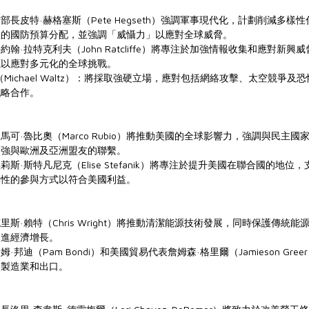
長皮特·赫格塞斯（Pete Hegseth）強調軍事現代化，計劃削減多樣
效的國防預算分配，並強調「威懾力」以應對全球威脅。
·拉特克利夫（John Ratcliffe）將專注於加強情報收集和應對新興
源以應對多元化的全球挑戰。
Michael Waltz）：將採取強硬立場，應對包括網絡攻擊、太空競爭及
戰略合作。
可·魯比奧（Marco Rubio）將推動美國的全球影響力，強調與民主國
加強與歐洲及亞洲盟友的聯繫。
·斯特凡尼克（Elise Stefanik）將專注於提升美國在聯合國的地位
擇性的參與方式以符合美國利益。
斯·賴特（Chris Wright）將推動清潔能源技術發展，同時保護傳統能
促進經濟增長。
邦迪（Pam Bondi）和美國貿易代表詹姆森·格里爾（Jamieson Gre
國製造業和出口。