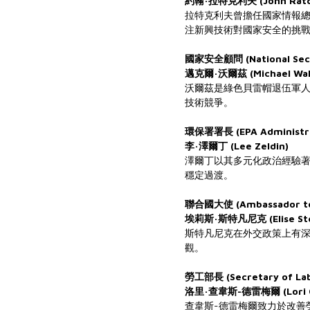
約翰·拉特克利夫 (John Ratcl
拉特克利夫曾擔任國家情報
注新興技術對國家安全的挑
國家安全顧問 (National Secu
邁克爾·沃爾茲 (Michael Wal
沃爾茲是綠色貝雷帽退伍軍
技術競爭。
環保署署長 (EPA Administr
李·澤爾丁 (Lee Zeldin)
澤爾丁以其多元化政治經驗
穩定過渡。
聯合國大使 (Ambassador to
埃莉斯·斯特凡尼克 (Elise Ste
斯特凡尼克在外交政策上有
觀。
勞工部長 (Secretary of La
洛里·查韋斯-德雷梅爾 (Lori C
查韋斯-德雷梅爾致力於改善