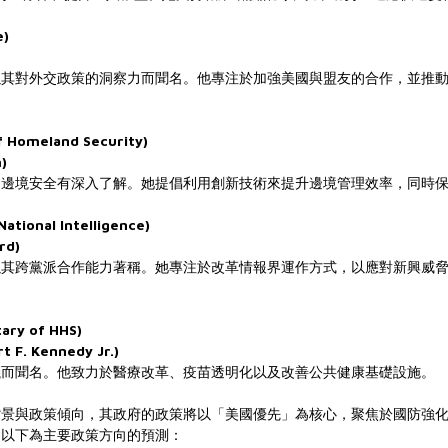
e)
以其對外交政策的洞察力而聞名。他專注於加強美國與盟友的合作，並推
Homeland Security)
)
和邊境安全有深入了解。她提倡利用創新技術來提升邊境管理效率，同時
tional Intelligence)
rd)
以其跨黨派合作能力著稱。她專注於改革情報界運作方式，以應對新興威
y of HHS)
. Kennedy Jr.)
議而聞名。他致力於醫療改革、疫苗透明化以及改善公共健康基礎設施。
背景與政策傾向，其政府的政策將以「美國優先」為核心，聚焦於國防強
。以下為主要政策方向的預測：