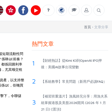
首頁
文章分享
熱門文章
紓緩短期流動性問
？係咪QE前奏？
【財經熱話】從Kimi K3到OpenAI IPO押
1
年，都係回購利率
後：美國AI故事出現變數
備，尤其喺交稅
2
期資產，以支持整
【系統教學】常見問題（新用戶必讀FAQ）
係QE，佢哋買
夾擊下，令聯儲
【補習班重溫片】漁風師兄分享：用漁夫系
3
統掌握港股及美股2026開局 (2026 年 1 月
21 日) [置頂]