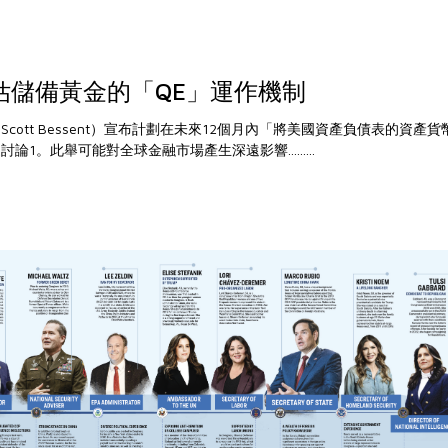
估儲備黃金的「QE」運作機制
cott Bessent）宣布計劃在未來12個月內「將美國資產負債表的資產
1。此舉可能對全球金融市場產生深遠影響.........