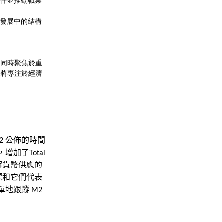
工條件並推動職業
市發展中的結構
，同時聚焦於重
們將專注於經濟
公佈的時間
2
，增加了
Total
解貨幣供應的
標和它們代表
單地跟蹤
M2