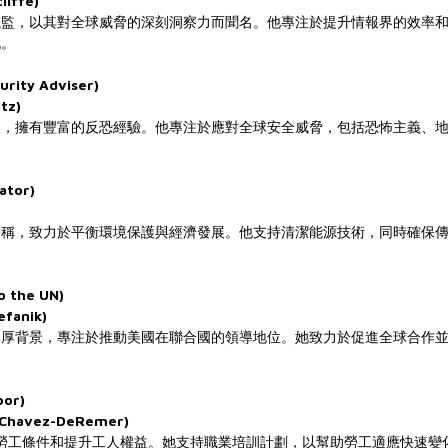
iffe)
總監，以其對全球威脅的深刻洞察力而聞名。他專注於提升情報界的效率
戰。
rity Adviser)
tz)
人，擁有豐富的反恐經驗。他專注於應對全球安全威脅，包括恐怖主義、
ator)
著稱，致力於平衡環境保護與經濟發展。他支持清潔能源技術，同時確保
 the UN)
fanik)
深厚背景，專注於推動美國在聯合國的領導地位。她致力於促進全球合作
bor)
havez-DeRemer)
勞工條件和提升工人權益。她支持職業培訓計劃，以幫助勞工適應快速變