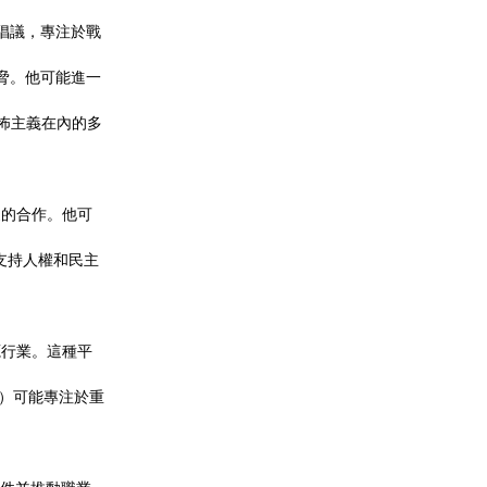
性倡議，專注於戰
威脅。他可能進一
恐怖主義在內的多
家的合作。他可
，支持人權和民主
源行業。這種平
er）可能專注於重