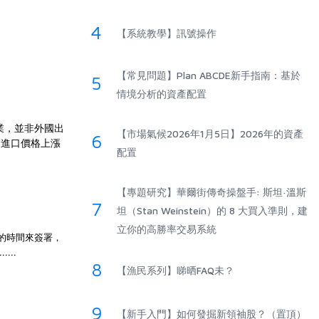
4
【系統教學】訊號操作
【常見問題】Plan ABCDE新手指南：基於
5
情境分析的資產配置
業，並非外國出
【市場氣候2026年1月5日】2026年的資產
6
過進口價格上漲
配置
【專題研究】華爾街傳奇操盤手: 斯坦·溫斯
7
坦（Stan Weinstein）的 8 大買入準則，建
立你的高勝率交易系統
的時間來簽署，
...
8
【漁民系列】睇晒FAQ未？
9
【新手入門】如何發掘新領袖股？（置頂）