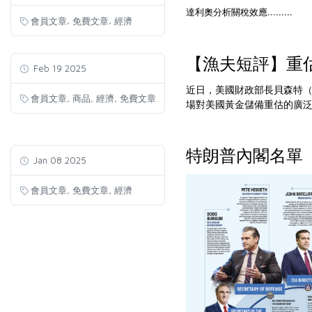
達利奧分析關稅效應.........
,
,
會員文章
免費文章
經濟
【漁夫短評】重
Feb 19 2025
近日，美國財政部長貝森特（S
,
,
,
會員文章
商品
經濟
免費文章
場對美國黃金儲備重估的廣泛討論
特朗普內閣名單
Jan 08 2025
,
,
會員文章
免費文章
經濟