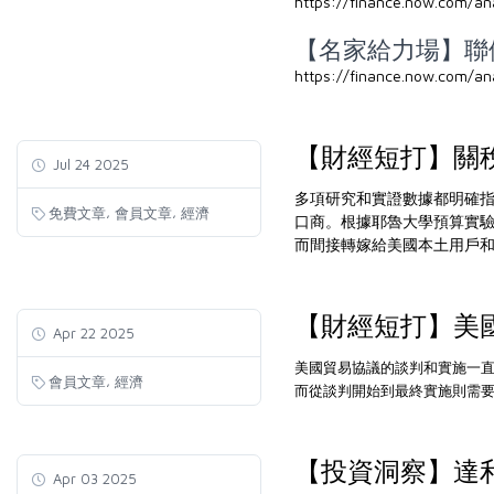
https://finance.now.com/a
【名家給力場】聯儲局
https://finance.now.com/a
【財經短打】關
Jul 24 2025
多項研究和實證數據都明確指
,
,
免費文章
會員文章
經濟
口商。根據耶魯大學預算實
而間接轉嫁給美國本土用戶和公司...
【財經短打】美
Apr 22 2025
美國貿易協議的談判和實施一直
,
會員文章
經濟
而從談判開始到最終實施則需要約4
【投資洞察】達
Apr 03 2025