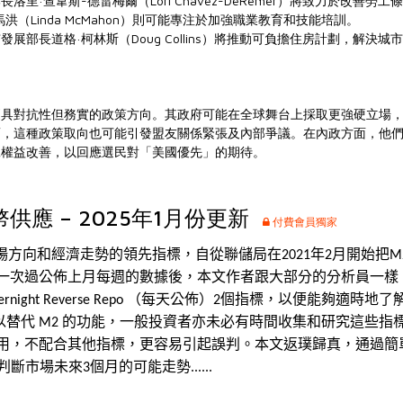
里·查韋斯-德雷梅爾（Lori Chavez-DeRemer）將致力於改善勞
洪（Linda McMahon）則可能專注於加強職業教育和技能培訓。
展部長道格·柯林斯（Doug Collins）將推動可負擔住房計劃，解決城
更具對抗性但務實的政策方向。其政府可能在全球舞台上採取更強硬立場
而，這種政策取向也可能引發盟友關係緊張及內部爭議。在內政方面，他
工權益改善，以回應選民對「美國優先」的期待。
供應 – 2025年1月份更新
付費會員獨家
場方向和經濟走勢的領先指標，
自從
聯儲局在
年
月開始把
2021
2
M
一次過公佈上月每週的數據後，本文作者跟大部分的分析員一樣
（每天公佈）
個指標，以便能夠適時地了
rnight Reverse Repo
2
以替代
的功能，一般投資者亦未必有時間收集和研究這些指
M2
用，不配合其他指標，更容易引起誤判。本文返璞歸真，通過簡
判斷市場未來
個月的可能走勢......
3