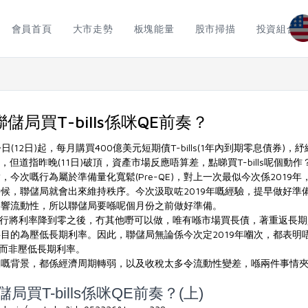
會員首頁
大市走勢
板塊能量
股市掃描
投資組合
局買T-bills係咪QE前奏？
(12日)起，每月購買400億美元短期債T-bills(1年內到期零息債券)，
，但道指昨晚(11日)破頂，資產市場反應唔算差，點睇買T-bills呢個動作
今次嘅行為屬於準備量化寬鬆(Pre-QE)，對上一次最似今次係2019
候，聯儲局就會出來維持秩序。今次汲取咗2019年嘅經驗，提早做好準
影響流動性，所以聯儲局要喺呢個月份之前做好準備。
係當央行將利率降到零之後，冇其他嘢可以做，唯有喺市場買長債，著重返長
目的為壓低長期利率。因此，聯儲局無論係今次定2019年嗰次，都表明唔
性，而非壓低長期利率。
樣嘅背景，都係經濟周期轉弱，以及收稅太多令流動性變差，喺兩件事情
買T-bills係咪QE前奏？(上)