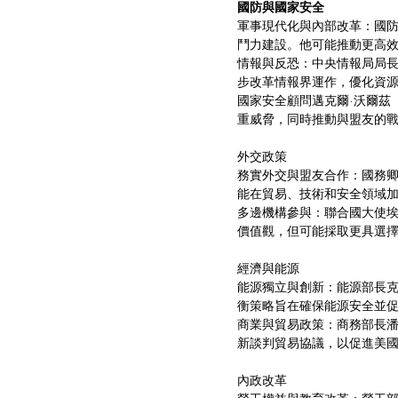
國防與國家安全
軍事現代化與內部改革：國防部
鬥力建設。他可能推動更高
情報與反恐：中央情報局局長約翰
步改革情報界運作，優化資
國家安全顧問邁克爾·沃爾茲（
重威脅，同時推動與盟友的
外交政策
務實外交與盟友合作：國務卿馬
能在貿易、技術和安全領域
多邊機構參與：聯合國大使埃莉斯
價值觀，但可能採取更具選
經濟與能源
能源獨立與創新：能源部長克里
衡策略旨在確保能源安全並
商業與貿易政策：商務部長潘姆·
新談判貿易協議，以促進美
內政改革