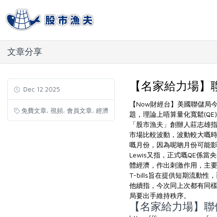
文章分享
【名家給力場】聯儲
Dec 12 2025
【Now財經台】美國聯儲局今日
,
,
,
免費文章
視頻
會員文章
經濟
題，理論上唔算量化寬鬆(QE)
「股市漁夫」創辦人莊志雄指，
市場比較波動，波動較大嘅時
嘅月份，因為呢啲月份可能
Lewis又指，正式嘅QE
體經濟，作出刺激作用，主要
T-bills旨在提供短期流動
他續指，今次同上次都有同
局要出手維持秩序。
【名家給力場】聯儲局