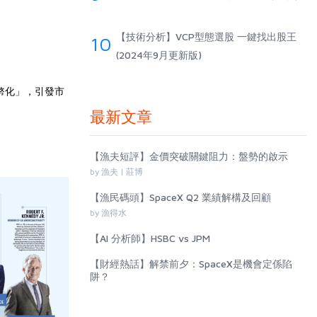
【技術分析】VCP型態選股 一鍵找出股王
10
(2024年9月更新版)
貨幣化」，引發市
最新文章
【漁夫短評】金價突破關鍵阻力：盤勢的啟示
by 漁夫 | 莊博
【漁民碼頭】SpaceX Q2 業績解構及回顧
by 漁得水
【AI 分析師】HSBC vs JPM
【財經熱話】解禁前夕：SpaceX是機會定係陷
阱？