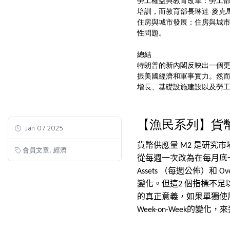
勞工權益與教育改革：勞工部長洛
培訓，而教育部長琳達·麥克馬
住房與城市發展：住房與城市發
性問題。
總結
特朗普的新內閣反映出一個
振美國經濟和軍事實力。然
增長、基礎設施建設以及勞
【漁民系列】貨幣
Jan 07 2025
貨幣供應量
是研究
市
M2
,
會員文章
經濟
從每週一次改為在每月底
（每週公佈）和
Assets
Ove
變化。但這
個指標不足
2
的真正意義，如果單獨使
的變化，來
Week-on-Week