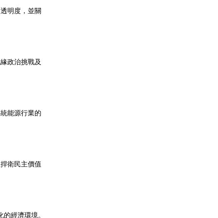
和透明度，並關
地緣政治挑戰及
傳統能源行業的
並捍衛民主價值
化的經濟環境。