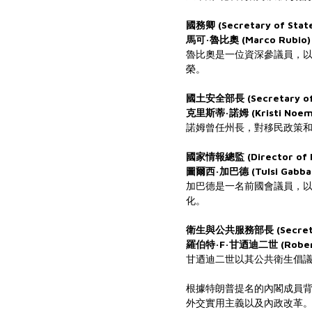
國務卿 (Secretary of Stat
馬可·魯比奧 (Marco Rubio)
魯比奧是一位資深參議員，
榮。
國土安全部長 (Secretary of 
克里斯蒂·諾姆 (Kristi Noem
諾姆曾任州長，對移民政策
國家情報總監 (Director of Na
圖爾西·加巴德 (Tulsi Gabba
加巴德是一名前國會議員，
化。
衛生與公共服務部長 (Secretar
羅伯特·F·甘迺迪二世 (Robert F
甘迺迪二世以其公共衛生倡
根據特朗普提名的內閣成員
外交實用主義以及內政改革