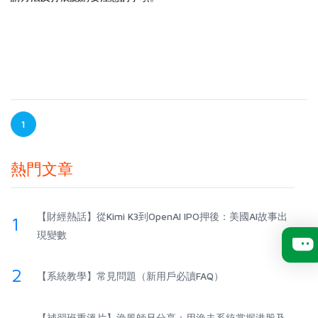
1
熱門文章
【財經熱話】從Kimi K3到OpenAI IPO押後：美國AI故事出
1
現變數
2
【系統教學】常見問題（新用戶必讀FAQ）
【補習班重溫片】漁風師兄分享：用漁夫系統掌握港股及