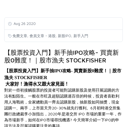
Aug 26 2020
,
,
,
免費文章
會員文章 - 港股
新股IPO
新手入門
【股票投資入門】新手抽IPO攻略- 買賣新
股0難度！｜股市漁夫 STOCKFISHER
【股票投資入門】新手抽IPO攻略- 買賣新股0難度！｜股市
漁夫 STOCKFISHER
大家好！漁得水又跟大家見面！
對於一些初接觸股票的投資者可能對認購新股及使用孖展認購的方
法有點陌生。一般在市旺及超額認購過百倍的時候，投資者喜歡利
用人海戰術，全家總動員一齊去認購新股，抽新股如同抽獎，現金
認購一、兩手，上市當天升20-30%就先行獲利。6月初時港交所集
團行政總裁李小加指出，2020年是港交所 IPO 市場的重要一年，作
為市場新手，如何在IPO市場尋找機遇? 今天簡單介紹一下IPO的申
請方法及孖展認購要注意的事項。