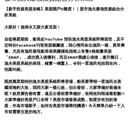
【新手投資美股攻略】美股開戶0難度！｜
股市漁夫最強投資組合分
析系統
大家好！漁得水又跟大家見面！
自從兩星期前，船長起YouTube 預告漁夫美股系統即將面世，及不
定時在Facebook刊登美股截圖後，我心情同各位漁民一樣，異常興
奮。尤其有漁民發現船長張美國捕魚指南上
有隻5格能量美股
「SNAP」，成功買入後獲利，而且SNAP業績公佈後，連升幾日，
漁夫美股系統的表現，確實一鳴驚人，令到一眾漁民包括我在內，
拍案叫絕。
既然萬眾期待的漁夫美股系統即將登場，船長要帶領一眾漁民去美
國深海釣大魚，我同大家一樣心急，但出發前，大家準備好装備未
呢？政府廣告都有賣，遠足出發前要準備好，收唔收到唔係靠彩數!!
大家準備好美股戶口未呀？美股市場發展成熟，制度亦有別於港
股，作為市場新手，如何在美股市場尋找機遇? 今天簡單介紹一下入
市前需要注意的地方。