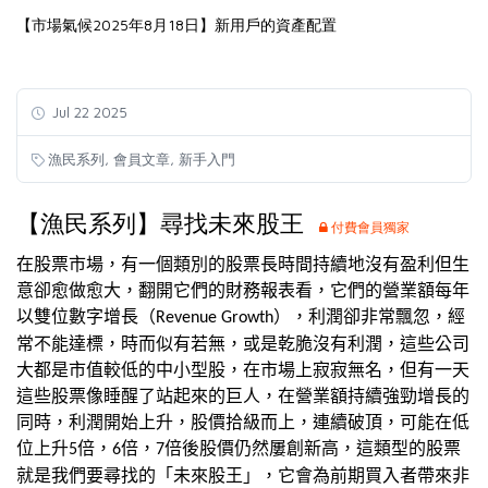
【市場氣候2025年8月18日】新用戶的資產配置
Jul 22 2025
,
,
漁民系列
會員文章
新手入門
【漁民系列】尋找未來股王
付費會員獨家
在股票市場，有一個類別的股票長時間持續地沒有盈利但生
意卻愈做愈大，翻開它們的財務報表看，它們的營業額每年
以雙位數字增長（
），利潤卻非常飄忽，經
Revenue Growth
常不能達標，時而似有若無，或是乾脆沒有利潤，這些公司
大都是市值較低的中小型股，在市場上寂寂無名，但有一天
這些股票像睡醒了站起來的巨人，在營業額持續強勁增長的
同時，利潤開始上升，股價拾級而上，連續破頂，可能在低
位上升
倍，
倍，
倍後股價仍然屢創新高，這類型的股票
5
6
7
就是我們要尋找的「未來股王」，它會為前期買入者帶來非