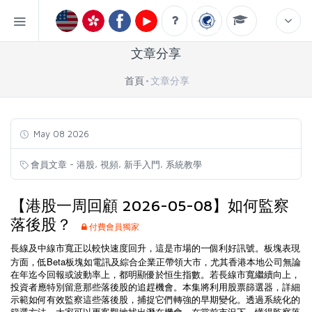
文章分享
首頁
文章分享
May 08 2026
,
,
,
會員文章 - 港股
視頻
新手入門
系統教學
【港股一周回顧 2026-05-08】如何監察
落後股？
付費會員獨家
長線及中線市寬正以較快速度回升，這是市場的一個利好訊號。板塊表現
Beta
方面，低
板塊如電訊及綜合企業正帶領大市，尤其香港本地公司無論
在年迄今回報或波動率上，都明顯優於恒生指數。若長線市寬繼續向上，
投資者應特別留意那些落後股的追趕機會。本集將利用股票篩選器，詳細
示範如何有效監察這些落後股，捕捉它們轉強的早期變化。透過系統化的