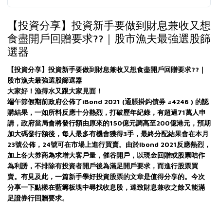
【投資分享】投資新手要做到財息兼收又想
食盡開戶回贈要求??｜股市漁夫最強選股篩
選器
??
【投資分享】投資新手要做到財息兼收又想食盡開戶回贈要求
｜
股市漁夫最強選股篩選器
大家好！漁得水又跟大家見面！
iBond 2021 (
#4246 )
端午節假期前政府公佈了
通脹掛鈎債券
的認
71
購結果，一如所料反應十分熱烈，打破歷年紀錄，有超過
萬人申
150
200
請，政府當局會將發行額由原來的
億元調高至
億港元，預期
3
加大碼發行額後，每人最多有機會獲得
手，最終分配結果會在本月
23
24
Ibond 2021
號公佈，
號可在市場上進行買賣。由於
反應熱烈，
加上各大券商為求增大客戶量，催谷開戶，以現金回贈或股票咭作
為利誘，不排除有投資者開戶後為滿足開戶要求，而進行股票買
賣。有見及此，一篇新手學好投資股票的文章是值得分享的。今次
分享一下點樣在藍籌板塊中尋找收息股，達致財息兼收之餘又能滿
足證券行回贈要求。