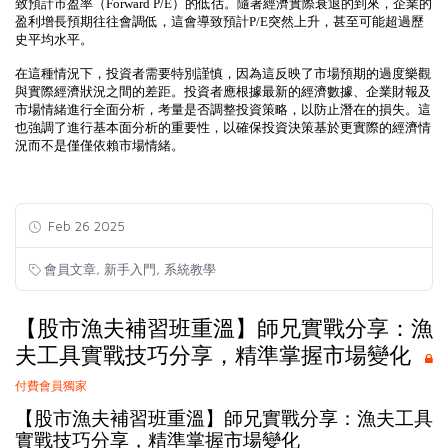
致預計市盈率（Forward P/E）的低估。隨著經濟實際衰退的到來，企業的
盈利增長預期往往會調低，這會導致預計P/E突然上升，甚至可能超過歷
史平均水平。
在這種情況下，投資者需要特別謹慎，因為這反映了市場預期的過度樂觀
與實際經濟狀況之間的差距。投資者應根據最新的經濟數據、企業財報及
市場情緒進行全面分析，考量是否調整投資策略，以防止潛在的損失。這
也強調了進行基本面分析的重要性，以確保投資決策基於更實際的經濟情
況而不是僅僅依賴市場情緒。
Feb 26 2025
,
,
會員文章
新手入門
系統教學
【股市漁夫補習班重溫】師兄實戰分享：漁
夫工具實戰技巧分享，精準掌握市場變化
付費會員獨家
【股市漁夫補習班重溫】師兄實戰分享：漁夫工具
實戰技巧分享，精準掌握市場變化