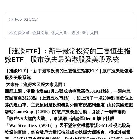
Feb 02 2021
,
,
,
免費文章
會員文章
會員文章 - 港股
新手入門
【淺談ETF】: 新手最常投資的三隻恒生指
數ETF｜股市漁夫最強港股及美股系統
【
淺談
ETF
】
:
新手最常投資的三隻恒生指數
ETF
｜股市漁夫最強港
股及美股系統
大家好！漁得水又跟大家見面！
回顧上週，港股市場由
1
月
25
號成功挑戰高位
30191
點後，一週內急
速回落至
28283
點（上週五收市點），如上演了一場
2000
點高低位上
落的過山車。主要原因是投資者對外圍市況感到憂慮
,
由於美國遊戲
驛站
GameStop
（
GME
）的散戶挾淡倉活動，引發了一場華爾街
「散戶
VS
大鱷的大戰」。事源網上討論區
Reddit
旗下社群
「
WallStreetBets
（
WSB
）」因不滿沽空機構看淡
GME
並視此股為
垃圾的言論，集合散戶力量抵抗並成功挾爆
大鱷
淡倉。根據外媒報