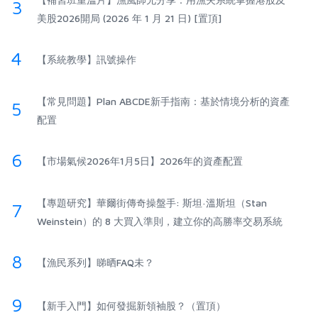
3
美股2026開局 (2026 年 1 月 21 日) [置頂]
4
【系統教學】訊號操作
【常見問題】Plan ABCDE新手指南：基於情境分析的資產
5
配置
6
【市場氣候2026年1月5日】2026年的資產配置
【專題研究】華爾街傳奇操盤手: 斯坦·溫斯坦（Stan
7
Weinstein）的 8 大買入準則，建立你的高勝率交易系統
8
【漁民系列】睇晒FAQ未？
9
【新手入門】如何發掘新領袖股？（置頂）