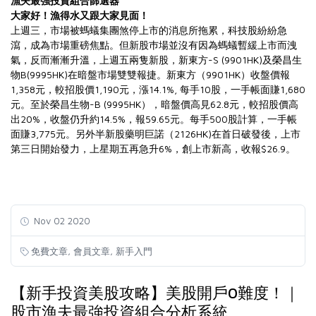
漁夫最強投資組合篩選器
大家好！漁得水又跟大家見面！
上週三，市場被螞蟻集團煞停上市的消息所拖累，科技股紛紛急
瀉，成為市場重磅焦點。但新股巿場並沒有因為螞蟻暫緩上市而洩
氣，反而漸漸升溫，上週五兩隻新股，新東方-S (9901HK)及榮昌生
物B(9995HK)在暗盤市場雙雙報捷。新東方（9901HK）收盤價報
1,358元，較招股價1,190元，漲14.1%, 每手10股，一手帳面賺1,680
元。至於榮昌生物-B (9995HK），暗盤價高見62.8元，較招股價高
出20%，收盤仍升約14.5%，報59.65元。每手500股計算，一手帳
面賺3,775元。另外半新股藥明巨諾（2126HK)在首日破發後，上市
第三日開始發力，上星期五再急升6%，創上市新高，收報$26.9。
Nov 02 2020
,
,
免費文章
會員文章
新手入門
【新手投資美股攻略】美股開戶0難度！｜
股市漁夫最強投資組合分析系統