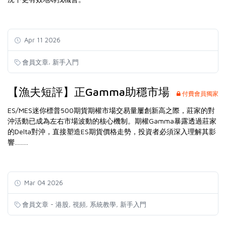
Apr 11 2026
,
會員文章
新手入門
【漁夫短評】正Gamma助穩市場
付費會員獨家
ES/MES迷你標普500期貨期權市場交易量屢創新高之際，莊家的對
沖活動已成為左右市場波動的核心機制。期權Gamma暴露透過莊家
的Delta對沖，直接塑造ES期貨價格走勢，投資者必須深入理解其影
響.........
Mar 04 2026
,
,
,
會員文章 - 港股
視頻
系統教學
新手入門