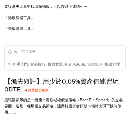
要從漁夫工具中找出領袖股，可以按以下連結⋯⋯
「
港股篩選工具
」
「
美股篩選工具
」
Apr 22 2025
,
,
,
,
,
新手入門
交易技巧
會員文章
Plan ABCDE
漁夫短評
風險管理
【漁夫短評】用少於0.05%資產值練習玩
0DTE
付費會員獨家
這張圖顯示的是一個熊市看跌期權價差策略（Bear Put Spread）的交易
界面，這是一種期權交易策略，適用於投資者預期市場將出現下跌時使
用..........