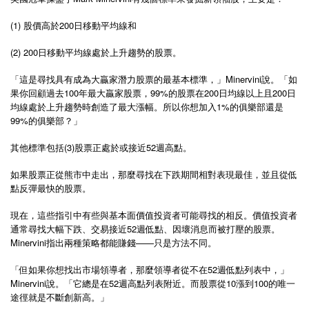
(1) 股價高於200日移動平均線和
(2) 200日移動平均線處於上升趨勢的股票。
「這是尋找具有成為大贏家潛力股票的最基本標準，」Minervini說。「如
果你回顧過去100年最大贏家股票，99%的股票在200日均線以上且200日
均線處於上升趨勢時創造了最大漲幅。所以你想加入1%的俱樂部還是
99%的俱樂部？」
其他標準包括(3)股票正處於或接近52週高點。
如果股票正從熊市中走出，那麼尋找在下跌期間相對表現最佳，並且從低
點反彈最快的股票。
現在，這些指引中有些與基本面價值投資者可能尋找的相反。價值投資者
通常尋找大幅下跌、交易接近52週低點、因壞消息而被打壓的股票。
Minervini指出兩種策略都能賺錢——只是方法不同。
「但如果你想找出市場領導者，那麼領導者從不在52週低點列表中，」
Minervini說。「它總是在52週高點列表附近。而股票從10漲到100的唯一
途徑就是不斷創新高。」