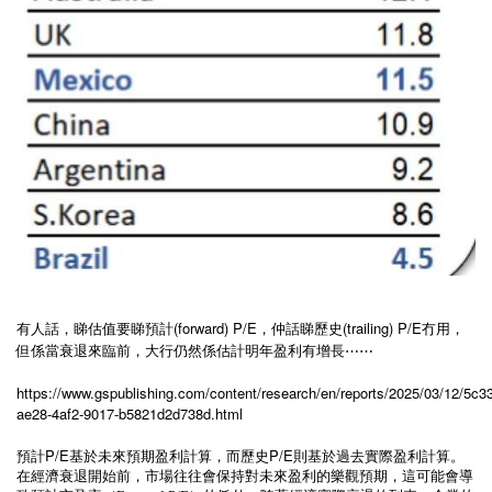
有人話，睇估值要睇預計(forward) P/E，仲話睇歷史(trailing) P/E冇用，
但係當衰退來臨前，大行仍然係估計明年盈利有增長⋯⋯
https://www.gspublishing.com/content/research/en/reports/2025/03/12/5c3
ae28-4af2-9017-b5821d2d738d.html
P/E
P/E
預計
基於未來預期盈利計算，而歷史
則基於過去實際盈利計算。
在經濟衰退開始前，市場往往會保持對未來盈利的樂觀預期，這可能會導