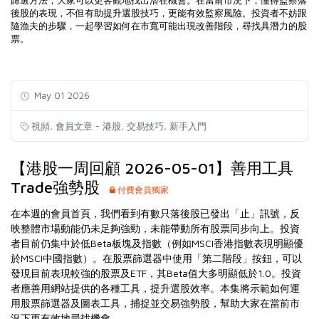
篩選方法，大家可以更客觀地找出潛在機會。在當前市況下，懂得監察落
後股的表現，不但有助提升選股技巧，更能有效監察風險。投資者不妨跟
隨漁夫的步驟，一起學習如何在市寬可能出現改善階段，尋找具潛力的股
票。
May 01 2026
,
,
,
視頻
會員文章 - 港股
交易技巧
新手入門
【港股一周回顧 2026-05-01】善用工具
Trade強勢股
付費會員獨家
在本週的會員首頁，我們看到有數只落後股已發出「止」訊號，反
映整體市場動能仍未足夠強勁，未能帶動所有股票同步向上。投資
者目前仍集中於低Beta板塊及指數（例如MSCI香港指數表現明顯優
於MSCI中國指數）。在股票篩選器中使用「第二階段」按鈕，可以
發現目前表現較強的股票及ETF，其Beta值大多明顯低於1.0。投資
者應善用網站提供的各種工具，提升選股效率。本集將示範如何運
用股票篩選器及圖表工具，捕捉並交易強勢股，幫助大家在當前市
況下更有效地尋找機會。