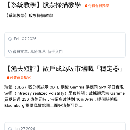
【系統教學】股票掃描教學
付費會員獨家
【系統教學】股票掃描教學
Feb 07 2026
,
,
會員文章
風險管理
新手入門
【漁夫短評】散戶成為咗市場嘅「穩定器」
付費會員獨家
瑞銀（UBS）嘅分析顯示 0DTE 期權 Gamma 供應同 SPX 即日實現
波幅（intraday realized volatility）呈負相關；數據顯示當 Gamma
貢獻超過 250 億美元時，波幅多數跌到 10% 左右，呢個關係喺
Bloomberg 提供嘅散點圖上面好清楚可見........
Jan 27 2026