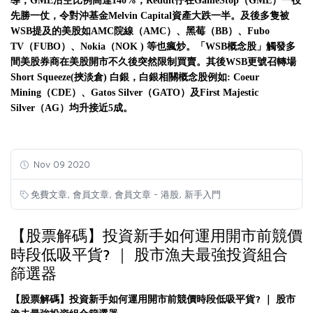
導，
GME
沽空比例高達
140%
，
Reddit
仔在
GameStop
（
GME
）一役
先勝一仗，令對沖基金
Melvin Capital
資產大跌一半。及後多隻被
WSB
提及的美股如
AMC
院線（
AMC
）、黑莓（
BB
）、
Fubo
TV
（
FUBO
）、
Nokia
（
NOK )
等也瘋炒。「
WSB概念
股」觸發多
間美股券商在美股開市不久後突然限制買賣。其後
WSB
更號召轉場
Short Squeeze(
挾淡倉
)
白銀，白銀相關概念股例如
: Coeur
Mining
（
CDE
）、
Gatos Silver
（
GATO
）及
First Majestic
Silver
（
AG
）均升接近
5
成。
Nov 09 2020
,
,
,
免費文章
會員文章
會員文章 - 港股
新手入門
【股票解碼】投資新手如何運用開市前競價
時段低吸平貨? ｜ 股市漁夫最強投資組合
篩選器
【股票解碼】投資新手如何運用開市前競價時段低吸平貨? ｜ 股市