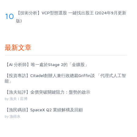
【技術分析】VCP型態選股 一鍵找出股王 (2024年9月更新
10
版)
最新文章
【AI 分析師】唯一處於Stage 2的「金鑛股」
【投資專訪】Citadel創辦人兼行政總裁Griffin談 「代理式人工智
能」
【漁夫短評】金價突破關鍵阻力：盤勢的啟示
by 漁夫 | 莊博
【漁民碼頭】SpaceX Q2 業績解構及回顧
by 漁得水