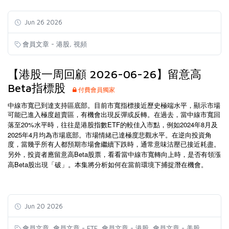
Jun 26 2026
,
會員文章 - 港股
視頻
【港股一周回顧 2026-06-26】留意高
Beta指標股
付費會員獨家
中線市寬已到達支持區底部。目前市寬指標接近歷史極端水平，顯示市場
可能已進入極度超賣區，有機會出現反彈或反轉。在過去，當中線市寬回
20%
ETF
2024
8
落至
水平時，往往是港股指數
的較佳入市點，例如
年
月及
2025
4
年
月均為市場底部。市場情緒已達極度悲觀水平。在逆向投資角
度，當幾乎所有人都預期市場會繼續下跌時，通常意味沽壓已接近耗盡。
Beta
另外，投資者應留意高
股票，看看當中線市寬轉向上時，是否有領漲
Beta
高
股出現「破」。本集將分析如何在當前環境下捕捉潛在機會。
Jun 20 2026
,
,
,
,
會員文章
會員文章 - ETF
會員文章 - 港股
會員文章 - 美股