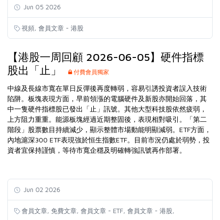
Jun 05 2026
,
視頻
會員文章 - 港股
【港股一周回顧 2026-06-05】硬件指標
股出「止」
付費會員獨家
中線及長線市寬在單日反彈後再度轉弱，容易引誘投資者誤入技術
陷阱。板塊表現方面，早前領漲的電腦硬件及新股亦開始回落，其
中一隻硬件指標股已發出「止」訊號。其他大型科技股依然疲弱，
上方阻力重重。能源板塊經過近期整固後，表現相對吸引。「第二
階段」股票數目持續減少，顯示整體市場動能明顯減弱。ETF方面，
內地滬深300 ETF表現強於恒生指數ETF。目前市況仍處於弱勢，投
資者宜保持謹慎，等待市寬企穩及明確轉強訊號再作部署。
Jun 02 2026
,
,
,
,
會員文章
免費文章
會員文章 - ETF
會員文章 - 港股