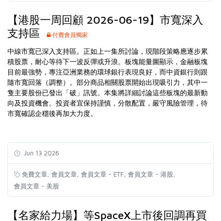
【港股一周回顧 2026-06-19】市寬深入
支持區
付費會員獨家
中線市寬已深入支持區。正如上一集所討論，現階段策略應逐步累
積股票，耐心等待下一波反彈或升浪。板塊能量圖顯示，金融板塊
目前最強勢，專注亞洲業務的環球銀行表現良好，而中資銀行則跟
隨市寬回落（調整）。部分商品相關股票開始出現吸引力，其中一
隻主要股份已發出「破」訊號。本集將詳細討論這些板塊的最新動
向及投資機會。投資者宜保持謹慎，分散配置，嚴守風險管理，待
市寬確認企穩後再加大力度。
Jun 13 2026
,
,
,
,
免費文章
會員文章
會員文章 - ETF
會員文章 - 港股
會員文章 - 美股
【名家給力場】等SpaceX上市後回調再買