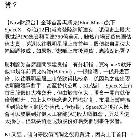
貨？
【Now財經台】全球首富馬斯克(Elon Musk)旗下
SpaceX，今晚(12日)就會登陸納斯達克，呢個史上最大
嘅世紀IPO集資額高達750億美元，雖然市場質疑集團估
值太貴，睇返以往嘅明星股上市首年，股價都自高位大
幅回調幾成，如果散戶想喺上市後買貨，應該點部署？
勝利證券首席顧問陳建良指，有分析指，買SpaceX就好
似10幾年前買比特幣(Bitcoin)，一係輸晒，一係升幾百
倍，以往嘅明星股上市後跌得比較多，係因為之後出現
咗明顯競爭對手，甚至替代公司，KL估計，SpaceX上市
首日股價好大機會升，但由於市值大，唔會一開市就倍
倍聲咁升，加上太空概念進入門檻好高，市場上暫時搵
唔到第2隻同類股份替代，佢預期，SpaceX之後好大機
會可以發展到好似人工智能(AI)般大嘅概念，所以唔使
太擔心，但就要留意呢類股份好易受個別事件影響。
KL又話，傾向等股價回調之後再買貨，因為上市首日一