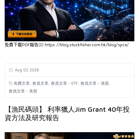
PDF
https://blog.stockfisher.com.hk/blog/spcx/
👉🏻
免費下載
報告
Aug 02 2026
,
,
,
,
免費文章
會員文章
會員文章 - ETF
會員文章 - 港股
會員文章 - 美股
【漁民碼頭】 利率獵人Jim Grant 40年投
資方法及研究報告