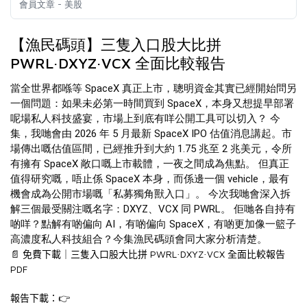
會員文章 - 美股
【漁民碼頭】三隻入口股大比拼
PWRL·DXYZ·VCX 全面比較報告
當全世界都喺等 SpaceX 真正上市，聰明資金其實已經開始問另
一個問題：如果未必第一時間買到 SpaceX，本身又想提早部署
呢場私人科技盛宴，市場上到底有咩公開工具可以切入？ 今
集，我哋會由 2026 年 5 月最新 SpaceX IPO 估值消息講起。市
場傳出嘅估值區間，已經推升到大約 1.75 兆至 2 兆美元，令所
有擁有 SpaceX 敞口嘅上市載體，一夜之間成為焦點。 但真正
值得研究嘅，唔止係 SpaceX 本身，而係邊一個 vehicle，最有
機會成為公開市場嘅「私募獨角獸入口」。 今次我哋會深入拆
解三個最受關注嘅名字：DXYZ、VCX 同 PWRL。 佢哋各自持有
啲咩？點解有啲偏向 AI，有啲偏向 SpaceX，有啲更加像一籃子
高濃度私人科技組合？今集漁民碼頭會同大家分析清楚。
PWRL
DXYZ
VCX
📄
免費下載｜三隻入口股大比拼
·
·
全面比較報告
PDF
👉
報告下載：