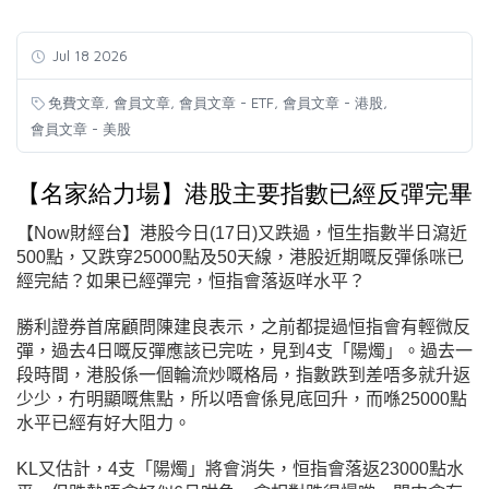
Jul 18 2026
,
,
,
,
免費文章
會員文章
會員文章 - ETF
會員文章 - 港股
會員文章 - 美股
【名家給力場】港股主要指數已經反彈完畢
【Now財經台】港股今日
(17日
)又跌過，恒生指數半日瀉近
500點，又跌穿25000點及50天線，港股近期嘅反彈係咪已
經完結？如果已經彈完，恒指會落返咩水平？
勝利證券首席顧問陳建良表示，之前都提過恒指會有輕微反
彈，過去4日嘅反彈應該已完咗，見到4支「陽燭」。過去一
段時間，港股係一個輪流炒嘅格局，指數跌到差唔多就升返
少少，冇明顯嘅焦點，所以唔會係見底回升，而喺25000點
水平已經有好大阻力。
KL又估計，4支「陽燭」將會消失，恒指會落返23000點水