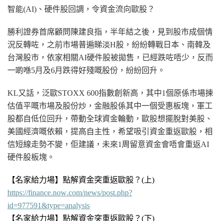
智能
(AI
)、
硬件
股回調，令資金流向歐股？
勝利證券首席顧問陳建良指，半年結之後，見到股市成個情
況反轉咗，之前市場普遍睇淡H股，紛紛轉戰日本、南韓及
台灣股市，依家相關AI
硬件
股被拋售，已經跌咗唔少，反而
一啲喺5月及6月跌得好殘嘅股份，紛紛回升。
KL又話，泛歐STOXX 600指數創新高，其中1個原係市場揀
估值平嘅市場及股份炒，金融股係其中一個受惠板塊，軍工
股都自低位回升，帶動全球資金輪動，歐股想擺脫對美股、
美國經濟嘅依賴，提高自主性，希望吸引資金重返歐股，相
信短線走勢不變，佢建議，未來1周留意資金會唔會重返AI
硬件
股板塊。
【名家給力場】點解資金突重返歐股？
(上
)
https://finance.now.com/news/post.php?
id=977591&type=analysis
【名家給力場】點解資金突重返歐股？(下)