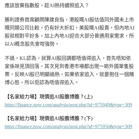
應該放棄指數股，趁AI熱持續照追入？
勝利證券首席顧問陳建良指，港股嘅AI股估值同外國未上市
嘅同類公司比較，仍有好大折扣，美股嘅AI股貴，但內地AI
股就相對平好多，加上內地AI迎合大部分普通用家需求，所
以AI概念股先會咁強勢。
不過，KL認為，就算AI股回調都唔值得追入，首先唔知依
家係咪見頂回落，其次見到香港市場都出現一啲外國
單隻股
票
，反映AI股已明顯過熱，如果依家追入，就要抱住一個賭
博心態，所以佢認為唔值得追入。
【名家給力場】現價追AI股膽博膽？
(上
)
https://finance.now.com/analysis/post.php?id=975949&type=309
【
名家給力場】現價追AI股膽博膽？
(下
)
https://finance.now.com/analysis/post.php?id=975950&type=309