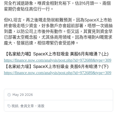
完全冇減退跡象，喺資金相對充裕下，估計6月頭一、兩個
星期仍會貼住高位行一行。
但KL坦言，再之後嘅走勢就較難預測，因為SpaceX上市始
終會吸走唔少資金，好多散戶亦會超前部署，唔想一次過抽
到盡，以防公司上市後仲有動作。佢又話，其實見到資金早
已部署太空概念股，尤其係商用領域，因為市場對AI嘅需求
龐大、發展迅速，相信嚟緊仍會受追捧。
【名家給力場】SpaceX上市狂吸金 美股6月有暗湧？(上)
https://finance.now.com/analysis/post.php?id=972688&type=309
【
名家給力場】SpaceX上市狂吸金
美股6月有暗湧？(下)
https://finance.now.com/analysis/post.php?id=972689&type=309
May 29 2026
,
視頻
會員文章 - 港股