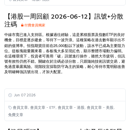
【港股一周回顧 2026-06-12】訊號+分散
注碼
付費會員獨家
ETF
中線市寬已進入支持區。根據過往經驗，這是累積股票及指數
的良好
機會，目標是逐步建倉，等待下一波升浪。這種策略在過去數年顯示出不
25,000
錯的值博率。恒指期貨目前在
點以下波動，該水平已成為主要阻力
位。從板塊能量圖來看，各板塊大多呈現紅色，顯示整體市場動力偏弱。
在這種環境下，投資者可善用「破」訊號進行操作，雖然大市疲弱，但訊
號有效性仍然不錯。關鍵在於注碼必須分散，只跟隨純技術訊號交易，避
免過度暴露風險。現階段宜採取防守為主的策略，耐心等待市寬明顯改善
及明確轉強訊號出現，才加大配置。
Jun 07 2026
,
,
,
,
會員文章
會員文章 - ETF
會員文章 - 港股
會員文章 - 美股
免費文章