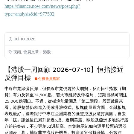
https://finance.now.com/news/post.php?
type=analysis&id=977592
Jul 10 2026
,
視頻
會員文章 - 港股
【港股一周回顧 2026-07-10】恒指接近
反彈目標
付費會員獨家
中線市寬緩慢反彈，但長線市寬仍處於大弱勢，反而恒生指數（期
貨）有力反彈至24,500點，若大市維持反彈格局，短期目標可關注
25,000點關口。不過，從板塊能量圖及「第二階段」股票數目來
看，港股整體仍未進入明確升浪模式。板塊能量圖方面，金融板塊
表現最好，國際銀行中專注亞洲業務的匯豐控股及渣打集團，自去
年「破」訊號後已累升超過5成。近期美股、歐股及亞洲多地銀行股
亦紛紛突破，不少更創52週新高。本集將示範如何運用股票篩選器
及圖表工具，捕捉非主流股份機會。投資者宜保持謹慎，分散注