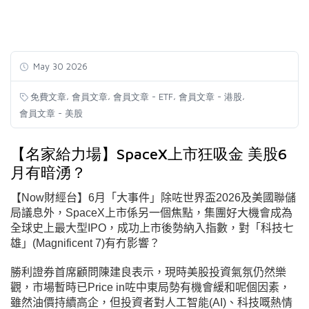
May 30 2026
,
,
,
,
免費文章
會員文章
會員文章 - ETF
會員文章 - 港股
會員文章 - 美股
【名家給力場】SpaceX上市狂吸金 美股6
月有暗湧？
【Now財經台】6月「大事件」除咗世界盃2026及美國聯儲
局議息外，SpaceX上市係另一個焦點，集團好大機會成為
全球史上最大型IPO，成功上市後勢納入指數，對「科技七
雄」
(Magnificent
7)
有冇影響？
勝利證券首席顧問陳建良表示，現時美股投資氣氛仍然樂
觀，市場暫時已Price in咗中東局勢有機會緩和呢個因素，
雖然油價持續高企，但投資者對人工
智能
(AI
)、科技嘅熱情