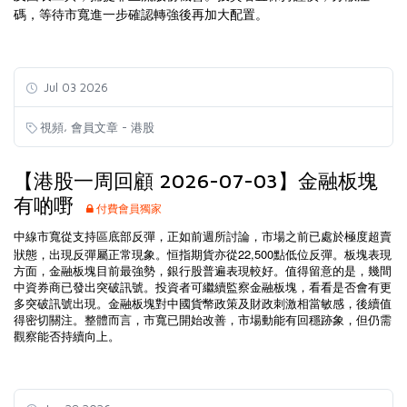
碼，等待市寬進一步確認轉強後再加大配置。
Jul 03 2026
,
視頻
會員文章 - 港股
【港股一周回顧 2026-07-03】金融板塊
有啲嘢
付費會員獨家
中線市寬從支持區底部反彈，正如前週所討論，市場之前已處於極度超賣
22,500
狀態，出現反彈屬正常現象。恒指期貨亦從
點低位反彈。板塊表現
方面，金融板塊目前最強勢，銀行股普遍表現較好。值得留意的是，幾間
中資券商已發出突破訊號。投資者可繼續監察金融板塊，看看是否會有更
多突破訊號出現。金融板塊對中國貨幣政策及財政刺激相當敏感，後續值
得密切關注。整體而言，市寬已開始改善，市場動能有回穩跡象，但仍需
觀察能否持續向上。