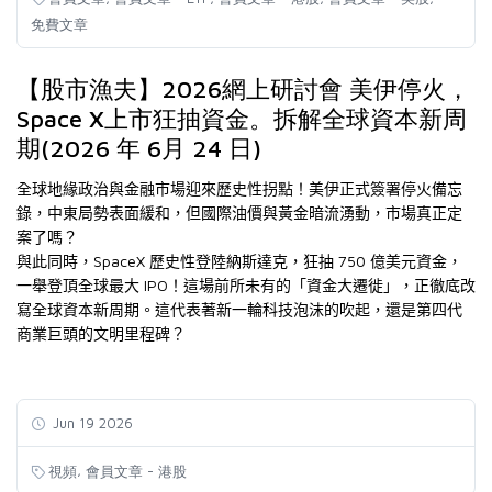
免費文章
【股市漁夫】2026網上研討會 美伊停火，
Space X上市狂抽資金。拆解全球資本新周
期(2026 年 6月 24 日)
全球地緣政治與金融市場迎來歷史性拐點！美伊正式簽署停火備忘
錄，中東局勢表面緩和，但國際油價與黃金暗流湧動，市場真正定
案了嗎？
SpaceX
750
與此同時，
歷史性登陸納斯達克，狂抽
億美元資金，
IPO
一舉登頂全球最大
！這場前所未有的「資金大遷徙」，正徹底改
寫全球資本新周期。這代表著新一輪科技泡沫的吹起，還是第四代
商業巨頭的文明里程碑？
Jun 19 2026
,
視頻
會員文章 - 港股