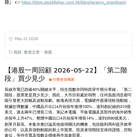
錄』
👉
https://blog.stockfisher.com.hk/blog/jeremy_grantham/
May 22 2026
,
視頻
會員文章 - 港股
【港股一周回顧 2026-05-22】「第二階
段」買少見少
付費會員獨家
40%
長線市寬已跌破
關鍵水平，恒生指數亦同時跌穿牛熊分界線，
「第二
階段」股票更是買少見少
。因此，大市目前處於弱勢，任何負面消息都可
能引發更大跌幅及波動加劇。板塊表現方面，電腦硬件股展現較強動能，
4
100%
310
根據彭博數據，中國晶片出口
月份按年激增
，達到創紀錄的
億
美元，過去兩年已增長三倍。筆記本電腦、平板電腦及其部件的海外銷售
47%
4
14%
3590
亦按年上升
。整體中國出口
月份按年增長
，達到
億美元，
AI
創單月新高。本集亦會討論其他值得關注的機會，包括能利用
提升效率
的公司，以及具強勁動能的新上市股票。投資者現階段宜保持謹慎，控制
倉位，等待市寬及指數企穩後再作加倉部署。