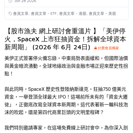
Jun 28 2026
,
,
,
會員文章
會員文章 - ETF
會員文章 - 港股
會員文章 - 美股
【股市漁夫 網上研討會重溫片 】「美伊停
火，SpaceX 上市狂抽資金！拆解全球資本
新周期」 (2026 年 6月 24日)
付費會員獨家
美伊正式簽署停火備忘錄，中東局勢表面緩和，但國際油價
與黃金暗流湧動，全球地緣政治與金融市場正迎來歷史性拐
點！
與此同時，SpaceX 歷史性登陸納斯達克，狂
抽
750
億
美元
資金，一舉登頂全球最大 IPO！這場前所未有的「資金大遷
徙」，正徹底改寫全球資本新周期。這代表著新一輪科技泡
沫的吹起，還是第四代商業巨頭的文明里程碑？
我們特別邀請專家，在這場免費線上研討會中，為你深入剖