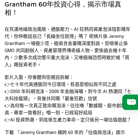
Grantham 60年投資心得，揭示市場真
相！
在充滿地緣政治風險、通脹壓力、AI 狂熱同資產泡沫陰影嘅年
代，你仲敢話自己「長線坐住就得」嗎？ 呢條片係 Jeremy
Grantham 一場極少見、極高含金量嘅深度對談。佢唔單止係
GMO 共同創辦人、資產管理界傳奇級人物，更係過去幾十年
內，少數多次成功警示重大泡沫、又喺極端恐慌時敢於喊「買
入」嘅投資老手。
影片入面，你會聽到佢親自拆解：
👉七十年代高通脹同今日環境，有甚麼相似與不同之處
👉2000 年科網泡沫、2008 年金融海嘯，到今次 AI 熱潮同「七
大科技龍頭」，背後共同嘅「最後狂歡」信號
👉為何每一次真正致命嘅泡沫，往往喺「數據靚、股市創新
高、專家一致看好」嗰一刻，已經寫好結局
👉AI 投資熱潮，到底係生產力革命，定只係另一場估值遊戲？
下載 『Jeremy Grantham 橫跨 60 年的「估值與泡沫」啟示