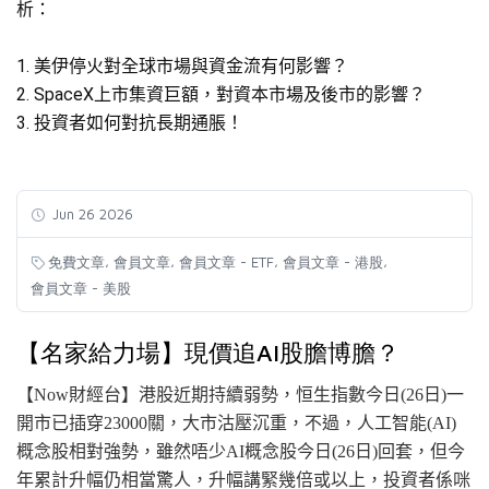
析：
1
.⁠ ⁠美
伊停火對全球市場與資金流有何影響？
2.⁠ ⁠SpaceX上市集資巨額，對資本市場及後市的影響？
3
.⁠ ⁠投資
者如何對抗長期通脹！
Jun 26 2026
,
,
,
,
免費文章
會員文章
會員文章 - ETF
會員文章 - 港股
會員文章 - 美股
【名家給力場】現價追AI股膽博膽？
【Now財經台】港股近期持續弱勢，恒生指數今日
(26日
)一
開市已插穿23000關，大市沽壓沉重，不過，人工
智能
(AI
)
概念股相對強勢，雖然唔少AI概念股今日
(26日
)回套，但今
年累計升幅仍相當驚人，升幅講緊幾倍或以上，投資者係咪