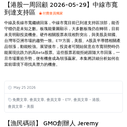
【港股一周回顧 2026-05-29】中線市寬
到達支持區
付費會員獨家
中線及長線市寬繼續回落，中線市寬目前已到達支持區頂部，能否
守穩仍是未知之數。板塊能量圖顯示，大多數板塊仍在轉弱，目前
未見明顯投資機會。硬件相關股票表現相對突出，與美股及韓國、
台灣等亞洲市場的趨勢一致。ETF方面，美股、A股及半導體相關產
品領漲，動能較強。展望後市，投資者可開始留意在市寬弱勢時仍
能展現抗跌力的高Beta股票。這些股票若能拒絕跟隨大市回落，一
旦市場重拾升勢，便有機會成為領漲贏家。本集將詳細分析如何在
當前環境下尋找具潛力的機會。
May 25 2026
,
,
,
,
免費文章
會員文章
會員文章 - ETF
會員文章 - 港股
會員文章 - 美股
【漁民碼頭】 GMO創辦人 Jeremy