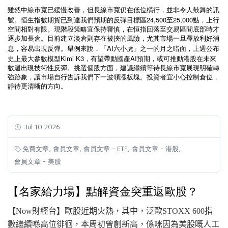
雖然中線市寬已緩慢改善，但長線市寬仍在低位橫行，並非令人鼓舞的訊
24,500
25,000
號。恒生指數期貨已到達我們預期的反彈目標區
至
點，上行
空間相對有限。現階段策略宜保持審慎，在恒指回落至交易區間底部時才
逐步加長倉。目前建立淡倉則存在被挾的風險，尤其市場一旦釋放利好消
AI
息，容易出現反彈。舉例來說，「
六小虎」之一的月之暗面，上週公布
Kimi K3
AI
史上最大參數模型
，有望帶動國產
預期，或可推動港股在未來
數週出現技術性反彈。挑選個股方面，建議繼續等待長線市寬展現明確轉
強跡象，讓市場自行告訴我們下一波領漲板塊。投資者宜小心控制倉位，
靜待更清晰的方向。
Jul 10 2026
,
,
,
,
免費文章
會員文章
會員文章 - ETF
會員文章 - 港股
會員文章 - 美股
【名家給力場】點解資金突重返歐股？
【Now財經台】歐股近期火熱，其中，泛歐STOXX 600指
數繼續喺高位徘徊，
本周
初曾創新高，係咪因為美股嘅人工