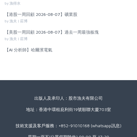
by 漁得水
【港股一周回顧 2026-08-07】礦業股
by 漁夫 | 莊博
【美股一周回顧 2026-08-07】過去一周最強板塊
by 漁夫 | 莊博
【AI 分析師】哈爾濱電氣
出版人及承印人：股市漁夫有限公司
地址：香港中環租庇利街19號順聯大廈703室
技術支援及客戶服務：+852-91010168 (whatsapp訊息)
星期一至五(公眾假期除外) 09:00 至 17:30