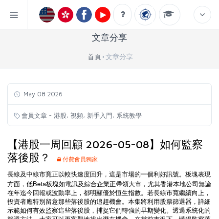
文章分享
首頁
文章分享
May 08 2026
,
,
,
會員文章 - 港股
視頻
新手入門
系統教學
【港股一周回顧 2026-05-08】如何監察
落後股？
付費會員獨家
長線及中線市寬正以較快速度回升，這是市場的一個利好訊號。板塊表現
Beta
方面，低
板塊如電訊及綜合企業正帶領大市，尤其香港本地公司無論
在年迄今回報或波動率上，都明顯優於恒生指數。若長線市寬繼續向上，
投資者應特別留意那些落後股的追趕機會。本集將利用股票篩選器，詳細
示範如何有效監察這些落後股，捕捉它們轉強的早期變化。透過系統化的