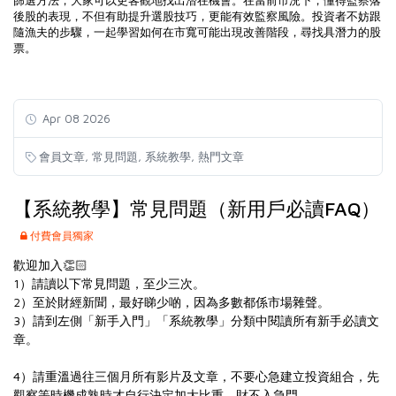
篩選方法，大家可以更客觀地找出潛在機會。在當前市況下，懂得監察落
後股的表現，不但有助提升選股技巧，更能有效監察風險。投資者不妨跟
隨漁夫的步驟，一起學習如何在市寬可能出現改善階段，尋找具潛力的股
票。
Apr 08 2026
,
,
,
會員文章
常見問題
系統教學
熱門文章
【系統教學】常見問題（新用戶必讀FAQ）
付費會員獨家
歡迎加入👏🏻
1）請讀以下常見問題，至少三次。
2）至於財經新聞，最好睇少啲，因為多數都係市場雜聲。
3）請到左側「
新手入門
」「
系統教學
」分類中閱讀所有新手必讀文
章。
4）請重溫
過往三個月所有影片及文章
，不要心急建立投資組合，先
觀察等時機成熟時才自行決定加大比重，財不入急門。