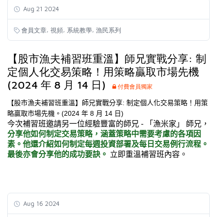
Aug 21 2024
,
,
,
會員文章
視頻
系統教學
漁民系列
【股市漁夫補習班重溫】師兄實戰分享: 制
定個人化交易策略！用策略贏取市場先機
(2024 年 8 月 14 日)
付費會員獨家
【股市漁夫補習班重溫】師兄實戰分享
:
制定個人化交易策略！用策
略贏取市場先機。
(2024
年
8
月
14
日
)
今次補習班邀請另一位經驗豐富的師兄
-
「漁米家」 師兄，
分享他如何制定交易策略，涵蓋策略中需要考慮的各項因
素。他還介紹如何制定每週投資部署及每日交易例行流程。
最後亦會分享他的成功要訣。
立即重溫補習班內容。
Aug 16 2024