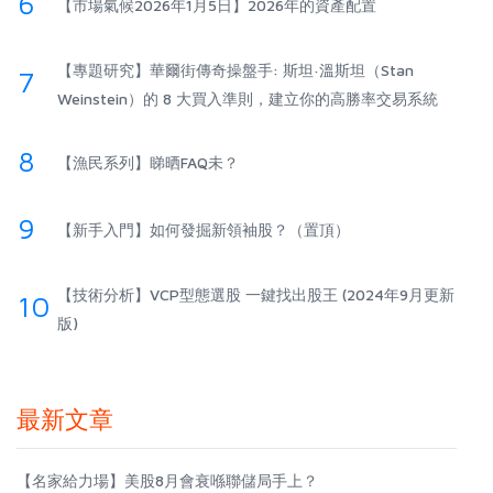
6
【市場氣候2026年1月5日】2026年的資產配置
【專題研究】華爾街傳奇操盤手: 斯坦·溫斯坦（Stan
7
Weinstein）的 8 大買入準則，建立你的高勝率交易系統
8
【漁民系列】睇晒FAQ未？
9
【新手入門】如何發掘新領袖股？（置頂）
【技術分析】VCP型態選股 一鍵找出股王 (2024年9月更新
10
版)
最新文章
【名家給力場】美股8月會衰喺聯儲局手上？