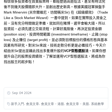
相信很多投資者在買賣股票時，都經歷過高追低沽，甚至有時沽完
後不到幾天股價隨即大升，並創出歷史新高。根據美國冠軍操盤手
Mark Minervini (
米奈爾維尼，坊間稱米
Sir)
在《超級績效》（
Trade
Like a Stock Market Wizard
）一書中提到，如果在實際投入資金之
前，沒有充分時間做足準備，就如同在賭博，遲早會輸大錢。所以
投資前，必須先建立交易流程，計算好風險後，再決定投資金額
(position size)
、投資時間範圍
(investment timeframe)
、止蝕
(stop
loss)
及止賺位
(target profit)
，並必須對目標股份的價格形態與基本
因素有所研究。對米
Sir
來說，技術走勢分析更是必備技巧，今天介
紹由米
Sir
提出並藉此找出多隻爆升股的
VCP
型態選股法
。如果你想
提升自己的股票投資績效，了解並運用
VCP
型態選股法，將成為你
找出股王的起步點！
Sep 04 2024
,
,
,
,
新手入門
會員文章
會員文章 - 港股
會員文章 - 美股
系統教學