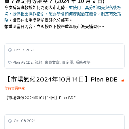
貨？還是再等調整？
(2024
年
10
月
9
日
)
今次補習班教授如何判別大市走勢，
並使用工具分析領先與落後板
塊，提供相應操作指引。您亦學會如何發掘潛在機會，制定有效策
略
，讓您在市場變動前做好充分部署。
想重溫當日內容，立即按以下按鈕重溫股市漁夫補習班。
Oct 14 2024
,
,
,
,
Plan ABCDE
視頻
會員文章
貴金屬
系統教學
【市場氣候2024年10月14日】Plan BDE
付費會員獨家
【市場氣候2024年10月14日】Plan BDE
Oct 08 2024