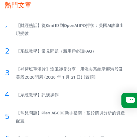
熱門文章
【財經熱話】從Kimi K3到OpenAI IPO押後：美國AI故事出
1
現變數
2
【系統教學】常見問題（新用戶必讀FAQ）
【補習班重溫片】漁風師兄分享：用漁夫系統掌握港股及
3
美股2026開局 (2026 年 1 月 21 日) [置頂]
4
【系統教學】訊號操作
【常見問題】Plan ABCDE新手指南：基於情境分析的資產
5
配置