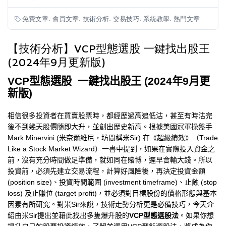
,
,
,
,
,
免費文章
會員文章
技術分析
交易技巧
系統教學
熱門文章
【技術分析】VCP型態選股 一鍵找出股王
(2024年9月更新版)
VCP
型態選股
一鍵找出股王
(2024
年
9
月更
新版
)
相信很多投資者在買賣股票時，都經歷過高追低沽，甚至有時沽完
後不到幾天股價隨即大升，並創出歷史新高。根據美國冠軍操盤手
Mark Minervini (
米奈爾維尼，坊間稱米
Sir)
在《超級績效》（
Trade
Like a Stock Market Wizard
）一書中提到，如果在實際投入資金之
前，沒有充分時間做足準備，就如同在賭博，遲早會輸大錢。所以
投資前，必須先建立交易流程，計算好風險後，再決定投資金額
(position size)
、投資時間範圍
(investment timeframe)
、止蝕
(stop
loss)
及止賺位
(target profit)
，並必須對目標股份的價格形態與基本
因素有所研究。對米
Sir
來說，技術走勢分析更是必備技巧，今天介
紹由米
Sir
提出並藉此找出多隻爆升股的
VCP
型態選股法
。如果你想