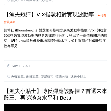
【漁夫短評】VIX指數相對實現波動率
付費
會員獨家
彭博社 (Bloomberg) 針對芝加哥期權交易所波動率指數 (VIX) 與標普
500指數實現波動率的歷史數據進行分析，得出了一個值得關注的觀
察：現時，VIX指數低於市場實際波動水平，並且近期相對偏離程度
較為罕見......
Nov 11 2023
,
,
,
,
免費文章
會員文章
交易技巧
技術分析
漁夫小貼士
【漁夫小貼士】博反彈應該點揀？首選未來
股王、再睇淡倉水平和 Beta