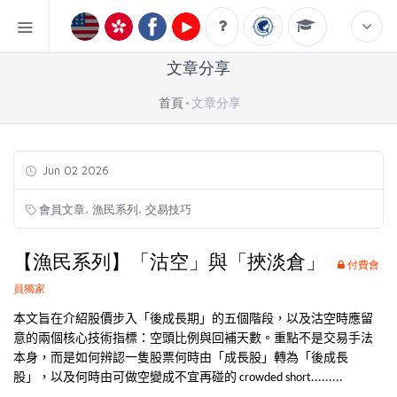
文章分享
首頁
文章分享
Jun 02 2026
,
,
會員文章
漁民系列
交易技巧
【漁民系列】「沽空」與「挾淡倉」
付費會
員獨家
本文旨在介紹股價步入「後成長期」的五個階段，以及沽空時應留
意的兩個核心技術指標：空頭比例與回補天數。重點不是交易手法
本身，而是如何辨認一隻股票何時由「成長股」轉為「後成長
股」，以及何時由可做空變成不宜再碰的
crowded short.........