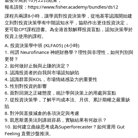
報名請按：
https://www.fisher.academy/bundles/ds12
課程共兩課8小時，讓學員對投資決策學，從地基零認識開始建
立到對投資決策學有中階認知水平，協助作出更佳投資決定，
更可取CPT課程證書。為全港首類解釋投資盲點，認知決策學於
投資上使用的課程。
A. 投資決策學中班 (KLFA05) (4小時)
1. 何謂 Neurofinance 神經財務學？理性與非理性，如何判別與
更替？
2. 如何做好止蝕與止賺的決定？
3. 認識投資者的自我與市場認知缺陷
4. 認識群眾與KOL，市場情緒感染力的重要性
5. 性別對投資的影響
6. 面對回測之正確態度，統計學與決策上的用處與盲點
7. 從投資決策學，了解平均成本法、月供、累計期權之嚴重缺
陷
8. 對沖與直接減倉的各項決定與考慮
9. 凱恩斯選美法則講就容易，實驗結果有何啟示？
10. 如何建立曲線思考成為Superforecaster？如何運用 Gut
Feeling 直覺沙盤推演。