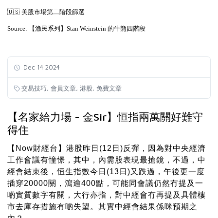
🇺🇸
美股市場第二階段篩選
Source:
【漁民系列】Stan Weinstein 的牛熊四階段
Dec 14 2024
,
,
,
交易技巧
會員文章
港股
免費文章
【名家給力場 - 金Sir】恒指兩萬關好難守
得住
【Now財經台】港股昨日(12日)反彈，因為對中央經濟
工作會議有憧憬，其中，內需股表現最搶鏡，不過，中
經會結束後，恒生指數今日(13日)又跌過，午後更一度
插穿20000關，瀉逾400點，可能同會議仍然冇提及一
啲實質數字有關，大行亦指，對中經會冇再提及具體樓
市去庫存措施有啲失望。其實中經會結果係咪預期之