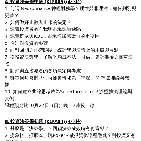
A. 投資決策學中班 (KLFA05) (4小時)
1. 何謂 Neurofinance 神經財務學？理性與非理性，如何判別與
更替？
2. 如何做好止蝕與止賺的決定？
3. 認識投資者的自我與市場認知缺陷
4. 認識群眾與KOL，市場情緒感染力的重要性
5. 性別對投資的影響
6. 面對回測之正確態度，統計學與決策上的用處與盲點
7. 從投資決策學，了解平均成本法、月供、累計期權之嚴重決
陷
8. 對沖與直接減倉的各項決定與考慮
9. 群眾何時會對？何時卻會轉化為「神燈」？ 禪述理論與根
據。
10. 如何建立曲線思考成為Superforecaster？沙盤推演理論與
實例。
課程預期於10月22日（日）晚上7時後上線
B. 投資決策學初班 (KLFA04) (4小時)
1. 甚麼是「決策學」？回顧決策成效時有何盲點？
2. 捉象棋、打麻雀、玩Poker - 做投資似邊種遊戲？對投資又有