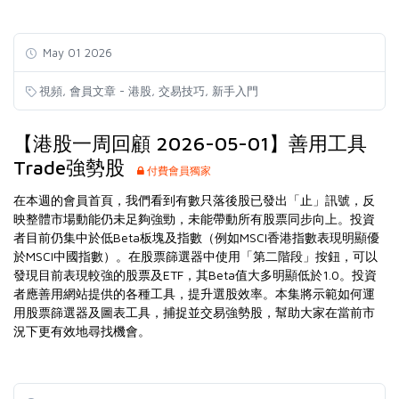
May 01 2026
,
,
,
視頻
會員文章 - 港股
交易技巧
新手入門
【港股一周回顧 2026-05-01】善用工具
Trade強勢股
付費會員獨家
在本週的會員首頁，我們看到有數只落後股已發出「止」訊號，反
映整體市場動能仍未足夠強勁，未能帶動所有股票同步向上。投資
者目前仍集中於低Beta板塊及指數（例如MSCI香港指數表現明顯優
於MSCI中國指數）。在股票篩選器中使用「第二階段」按鈕，可以
發現目前表現較強的股票及ETF，其Beta值大多明顯低於1.0。投資
者應善用網站提供的各種工具，提升選股效率。本集將示範如何運
用股票篩選器及圖表工具，捕捉並交易強勢股，幫助大家在當前市
況下更有效地尋找機會。