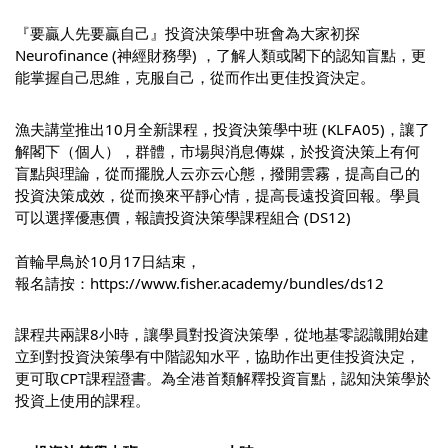
『要贏人先要贏自己』投資決策學中班會為大家初探
Neurofinance (神經財務學) ，了解人類或閣下的認知盲點，更
能掌握自己思維，克服自己，從而作出更佳投資決定。
漁夫講堂推出10月全新課程，投資決策學中班 (KLFA05)，讓了
解閣下（個人），群體，市場與消息傳媒，於投資決策上有何
盲點與理論，從而擺脫人云亦云心態，撥開雲霧，提高自己的
投資決策成效，從而換來平靜心情，提高長遠投資回報。學員
可以選擇優惠價，報讀投資決策學課程組合 (DS12)
首輪早鳥於10月17日結束，
報名請按：
https://www.fisher.academy/bundles/ds12
課程共兩課8小時，讓學員對投資決策學，從地基零認識開始建
立到對投資決策學有中階認知水平，協助作出更佳投資決定，
更可取CPT課程證書。為全港首類解釋投資盲點，認知決策學於
投資上使用的課程。