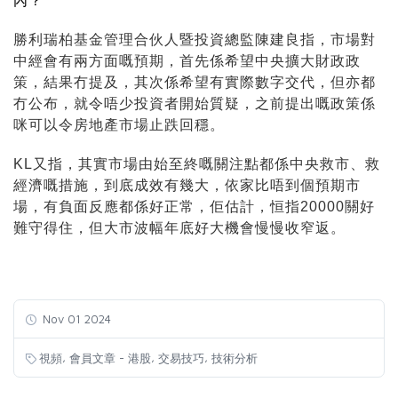
內？
勝利瑞柏基金管理合伙人暨投資總監陳建良指，市場對
中經會有兩方面嘅預期，首先係希望中央擴大財政政
策，結果冇提及，其次係希望有實際數字交代，但亦都
冇公布，就令唔少投資者開始質疑，之前提出嘅政策係
咪可以令房地產市場止跌回穩。
KL又指，其實市場由始至終嘅關注點都係中央救市、救
經濟嘅措施，到底成效有幾大，依家比唔到個預期市
場，有負面反應都係好正常，佢估計，恒指20000關好
難守得住，但大市波幅年底好大機會慢慢收窄返。
Nov 01 2024
,
,
,
視頻
會員文章 - 港股
交易技巧
技術分析