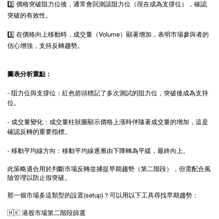
2️⃣ 價格突破阻力位後，通常會回測該阻力位（現在成為支撐位），確認
突破的有效性。
3️⃣ 在價格向上移動時，成交量（Volume）顯著增加，表明市場參與者的
信心增強，支持反轉趨勢。
圖表分析重點：
- 阻力位與支撐位：紅色箭頭標記了多次測試的阻力位，突破後成為支持
位。
- 成交量變化：成交量柱狀圖顯示價格上漲時伴隨著成交量的增加，這是
確認反轉的重要指標。
- 移動平均線方向：移動平均線逐漸由下降轉為平緩，最終向上。
此策略適合用於判斷市場反轉並捕捉早期趨勢（
第二階段
），但需配合風
險管理以防止假突破。
(setup)
那一個市場多這類型的設置
？可以用以下工具尋找早期趨勢：
🇭🇰
港股市場第二階段篩選