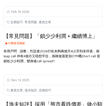
Feb 16 2026
,
,
交易技巧
常見問題
會員文章
【常見問題】「鎖少少利潤 + 繼續博上」
付費會員獨家
有用戶問 :
請教，冇諗過2026行咗未夠兩個月XLE升到未停過，個
leap call 仲有4個月又唔想平住，係咪做過更加OTM嘅Short call 當
鎖咗少少利潤，變身做call spread?
Nov 12 2025
,
,
會員文章
漁夫短評
交易技巧
【漁夫短評】採用「熊市看跌價差」做小額