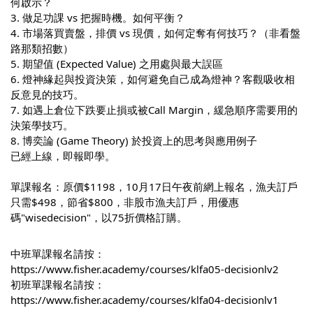
何啟示？
3. 做足功課 vs 把握時機。如何平衡？
4. 市場落買賣盤，排價 vs 現價，如何定奪有何技巧？（非看盤
路那類招數）
5. 期望值 (Expected Value) 之用處與最大誤區
6. 燈神緣起與投資決策，如何避免自己成為燈神？客觀吸收相
反意見的技巧。
7. 如遇上倉位下跌要止損或被Call Margin，緩急順序需要用的
決策學技巧。
8. 博奕論 (Game Theory) 於投資上的思考與應用例子
已經上線，即報即學。
單課報名：原價$1198，10月17日午夜前網上報名，漁夫訂戶
只需$498，節省$800，非股市漁夫訂戶，用優惠
碼"wisedecision"，以75折價格訂購。
中班單課報名請按：
https://www.fisher.academy/courses/klfa05-decisionlv2
初班單課報名請按：
https://www.fisher.academy/courses/klfa04-decisionlv1