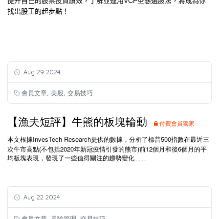
提升自己的股票投資績效，了解並運用
VCP
型態選股法，將成為你
找出股王的起步點！
Aug 29 2024
,
,
會員文章
美股
交易技巧
【漁夫短評】牛熊的板塊輪動
付費會員獨家
InvesTech Research
500
本文根據
提供的數據，分析了標普
指數在最近三
(
2020
)
12
6
次牛市高點
不包括
年新冠疫情引發的熊市
前
個月和後
個月的平
均板塊表現，發現了一些值得關注的趨勢變化........
Aug 22 2024
,
,
會員文章
風險管理
交易技巧