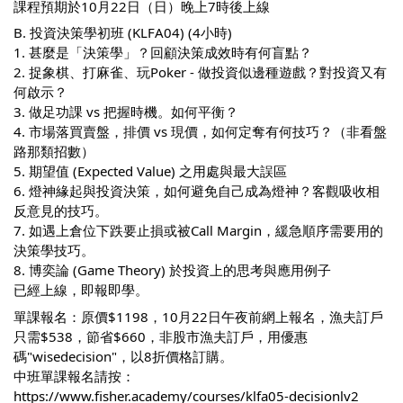
課程預期於10月22日（日）晚上7時後上線
B. 投資決策學初班 (KLFA04) (4小時)
1. 甚麼是「決策學」？回顧決策成效時有何盲點？
2. 捉象棋、打麻雀、玩Poker - 做投資似邊種遊戲？對投資又有
何啟示？
3. 做足功課 vs 把握時機。如何平衡？
4. 市場落買賣盤，排價 vs 現價，如何定奪有何技巧？（非看盤
路那類招數）
5. 期望值 (Expected Value) 之用處與最大誤區
6. 燈神緣起與投資決策，如何避免自己成為燈神？客觀吸收相
反意見的技巧。
7. 如遇上倉位下跌要止損或被Call Margin，緩急順序需要用的
決策學技巧。
8. 博奕論 (Game Theory) 於投資上的思考與應用例子
已經上線，即報即學。
單課報名：原價$1198，10月22日午夜前網上報名，漁夫訂戶
只需$538，節省$660，非股市漁夫訂戶，用優惠
碼"wisedecision"，以8折價格訂購。
中班單課報名請按：
https://www.fisher.academy/courses/klfa05-decisionlv2