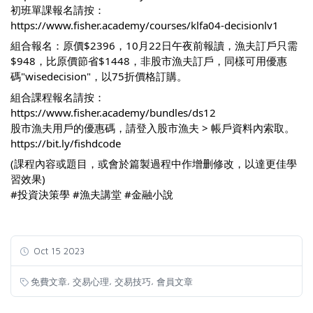
初班單課報名請按：
https://www.fisher.academy/courses/klfa04-decisionlv1
組合報名：原價$2396，10月22日午夜前報讀，漁夫訂戶只需
$948，比原價節省$1448，非股市漁夫訂戶，同樣可用優惠
碼"wisedecision"，以75折價格訂購。
組合課程報名請按：
https://www.fisher.academy/bundles/ds12
股市漁夫用戶的優惠碼，請登入股市漁夫 > 帳戶資料內索取。
https://bit.ly/fishdcode
(課程內容或題目，或會於篇製過程中作增删修改，以達更佳學
習效果)
#投資決策學
#漁夫講堂
#金融小說
Oct 15 2023
,
,
,
免費文章
交易心理
交易技巧
會員文章