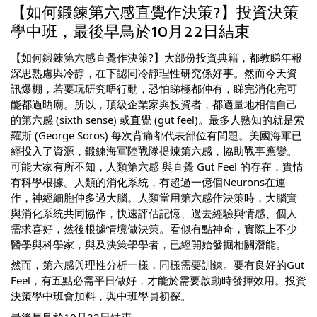
【如何鍛鍊第六感直覺作決策?】投資決策
學中班，最後早鳥於10月22日結束
【如何鍛鍊第六感直覺作決策?】大部份投資典籍，都教睇年報
深思熟慮與冷靜，在下認同冷靜理性研究係好事。然而今天資
訊爆棚，若要玩研究唔行動，恐怕睇極都仲有，睇完消化完可
能都過晒廟。所以，頂級企業家與投資者，都適量地相信自己
的第六感 (sixth sense) 或直覺 (gut feel)。最多人熟知的就是索
羅斯 (George Soros) 每次背痛都代表部位有問題。美國海軍已
經投入了資源，鍛鍊海軍陸戰隊提煉第六感，協助戰事應變。
可能大家有所不知，人類第六感 與直覺 Gut Feel 的存在，實情
有科學根據。人類的消化系統，有超過一億個Neurons在運
作，神經細胞仲多過大腦。人類當用第六感作決策時，大腦實
與消化系統共同協作，快速評估記憶、過去經驗與情感、個人
需求喜好，然後根據情境做決策。看似有點神奇，實際上不少
醫學與科學家，與及決策學學者，已經開始發掘相關潛能。
然而，第六感與理性分析一樣，同樣需要訓鍊。要有良好的Gut
Feel，有五點必需平日做好，才能於需要啟動時發揮效用。投資
決策學中班會加料，與中班學員初探。
最後早鳥於10月22日結束，