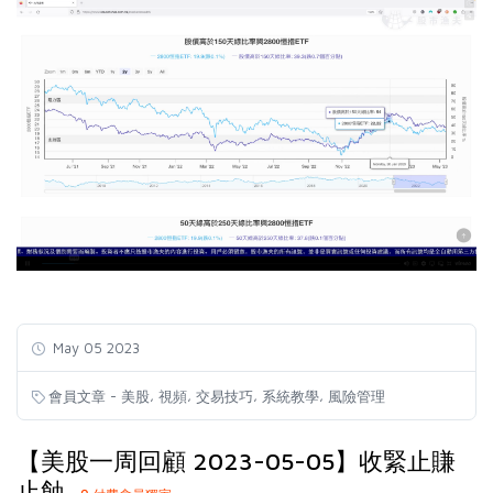
May 05 2023
,
,
,
,
會員文章 - 美股
視頻
交易技巧
系統教學
風險管理
【美股一周回顧 2023-05-05】收緊止賺
止蝕