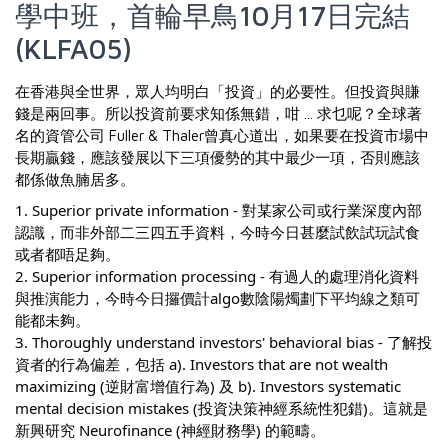
學中班，首輪早鳥10月17日完結
(KLFA05)
在香港與全世界，眾人均明白「投資」的必要性。但投資與賺
錢是兩回事。所以投資前要求知係無錯，咁 ... 求乜呢？全球著
名的資管公司 Fuller & Thaler曾真心道出，如果要在投資市場中
長期贏錢，應該發展以下三項優勢的其中最少一項，否則應該
都係做魚腩居多。
1. Superior private information - 對某家公司或行業深度內部
認識，而非外部二三四五手資料，今時今日甚麼試飲試玩試食
或者都唔足夠。
2. Superior information processing - 有過人的處理消化資料
與推演能力，今時今日攞價計algo數陰陽燭劃下平均線之類可
能都未夠。
3. Thoroughly understand investors' behavioral bias - 了解投
資者的行為偏差，包括 a). Investors that are not wealth
maximizing (逆財富增值行為) 及 b). Investors systematic
mental decision mistakes (投資決策神經系統性犯錯)。這就是
新興研究 Neurofinance (神經財務學) 的範疇。