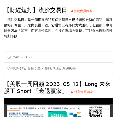
【財經短打】流沙交易日
付費會員獨家
「流沙
交易日
」是一個用來描述整個交易日出現持續熊走勢的術語，這種
價格行為在一天之內反覆下跌。它通常以有序的方式進行，但在熊市中可
能會因為「悶市」而更具侵略性。在接近市場收盤時，可能會出現恐慌性
急劇下跌.......
May 12 2023
,
,
,
交易技巧
會員文章 - 美股
視頻
系統教學
【美股一周回顧 2023-05-12】Long 未來
股王 Short 「衰退贏家」
付費會員獨家