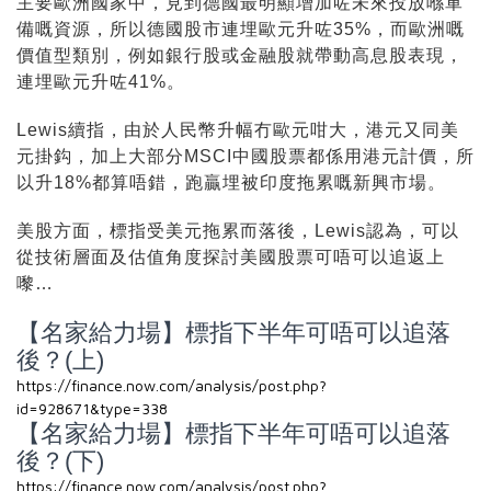
主要歐洲國家中，見到德國最明顯增加咗未來投放喺軍
備嘅資源，所以德國股市連埋歐元升咗35%，而歐洲嘅
價值型類別，例如銀行股或金融股就帶動高息股表現，
連埋歐元升咗41%。
Lewis續指，由於人民幣升幅冇歐元咁大，港元又同美
元掛鈎，加上大部分MSCI中國股票都係用港元計價，所
以升18%都算唔錯，跑贏埋被印度拖累嘅新興市場。
美股方面，標指受美元拖累而落後，Lewis認為，可以
從技術層面及估值角度探討美國股票可唔可以追返上
嚟…
【名家給力場】標指下半年可唔可以追落
後？(上)
https://finance.now.com/analysis/post.php?
id=928671&type=338
【名家給力場】標指下半年可唔可以追落
後？(下)
https://finance.now.com/analysis/post.php?