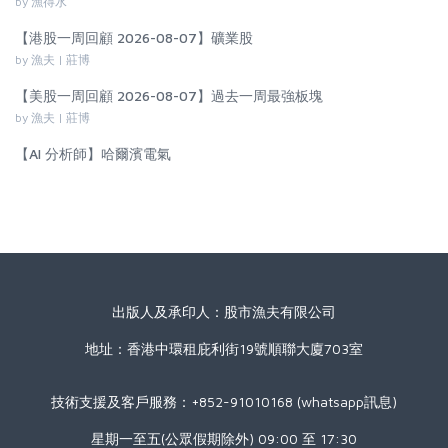
by 漁得水
【港股一周回顧 2026-08-07】礦業股
by 漁夫 | 莊博
【美股一周回顧 2026-08-07】過去一周最強板塊
by 漁夫 | 莊博
【AI 分析師】哈爾濱電氣
出版人及承印人：股市漁夫有限公司
地址：香港中環租庇利街19號順聯大廈703室
技術支援及客戶服務：+852-91010168 (whatsapp訊息)
星期一至五(公眾假期除外) 09:00 至 17:30