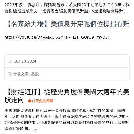
2022年後，債息升，標指就會跌，若美國10年期債息升至4.6厘，就
會對標指造成壓力，投資者要留意美債息升至4.6厘後會唔會爆升。
【名家給力場】美債息升穿呢個位標指有難
https://youtu.be/XnyAjA0jS2Y?si=-I2T_GQrQ9_myO61
Jun 28 2024
,
會員文章
美股
【財經短打】從歷史角度看美國大選年的美
股走向
付費會員獨家
美國總統大選週期長期以來一直是投資者關注和不確定性的來源。每四
年，人們都會問：在大選年，股市會有怎樣的表現？雖然過去的表現並不
能保證未來的結果，但研究歷史規律可以為我們提供寶貴的見解，以應對
這些動盪時期.........