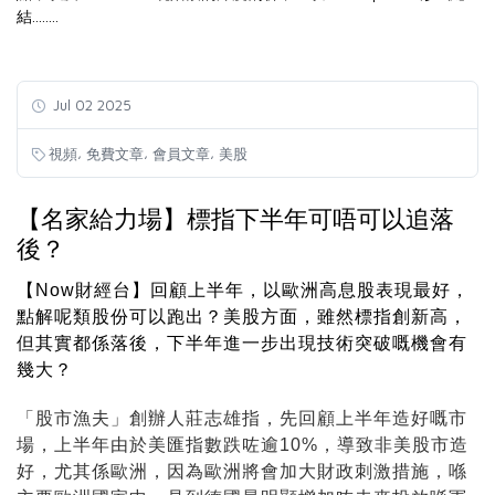
結........
Jul 02 2025
,
,
,
視頻
免費文章
會員文章
美股
【名家給力場】標指下半年可唔可以追落
後？
【Now財經台】回顧上半年，以歐洲高息股表現最好，
點解呢類股份可以跑出？美股方面，雖然標指創新高，
但其實都係落後，下半年進一步出現技術突破嘅機會有
幾大？
「股市漁夫」創辦人莊志雄指，先回顧上半年造好嘅市
場，上半年由於美匯指數跌咗逾10%，導致非美股市造
好，尤其係歐洲，因為歐洲將會加大財政刺激措施，喺