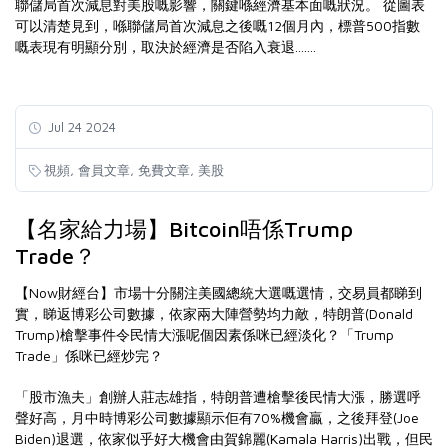
聯儲局首次減息對美股嘅影響，關鍵喺經濟基本面嘅狀況。 從圖表
可以清楚見到，喺聯儲局首次減息之後嘅12個月內，標普500指數
嘅表現有明顯分別，取決於經濟是否陷入衰退.......
Jul 24 2024
,
,
,
視頻
會員文章
免費文章
美股
【名家給力場】Bitcoin唔係Trump
Trade？
【Now財經台】市場十分關注美國總統大選嘅選情，交易員都睇到
實，睇返博彩公司數據，依家兩大陣營勢均力敵，特朗普(Donald
Trump)槍擊事件令民情大漲呢個因素係咪已經淡化？「Trump
Trade」係咪已經炒完？
「股市漁夫」創辦人莊志雄指，特朗普遭槍擊後民情大漲，勝選呼
聲好高，月中時博彩公司數據顯示佢有70%機會贏，之後拜登(Joe
Biden)退選，依家似乎好大機會由賀錦麗(Kamala Harris)出戰，但民