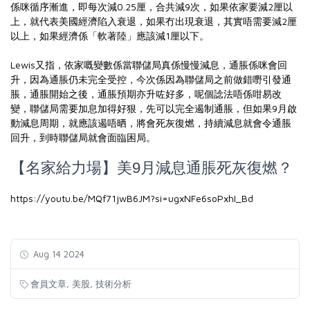
係咪循序漸進，即每次減0.25厘，合共減9次，如果依家要減2厘以
上，就代表美國經濟陷入衰退，如果冇出現衰退，其實唔需要減2厘
以上，如果經濟係「軟著陸」應該減1厘以下。
Lewis又指，依家嘅變數係當聯儲局真係慢慢減息，通脹係咪會回
升，因為通脹仍未完全受控，今次係因為聯儲局之前做錯嘢引發通
脹，通脹開始之後，通脹預期亦升咗好多，呢個諗法唔係咁易改
變，聯儲局需要加息加得好狠，先可以完全遏制通脹，但如果9月啟
動減息周期，就應該遏唔晒，將會死灰復燃，持續減息就會令通脹
回升，到時聯儲局就會面臨困局。
【名家給力場】美9月減息通脹死灰復燃？
https://youtu.be/MQf71jwB6JM?si=ugxNFe6soPxhI_Bd
Aug 14 2024
,
,
會員文章
美股
技術分析