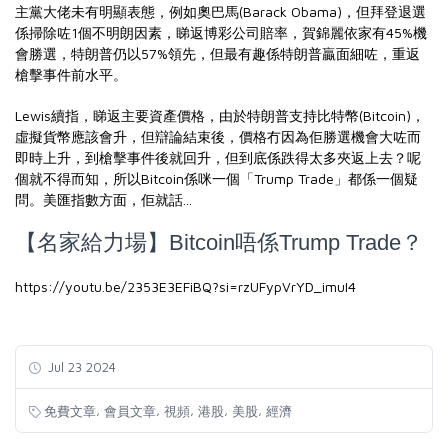
主黨大佬未有明顯表態，例如奧巴馬(Barack Obama)，但拜登退選
係掃除咗1個不明朗因素，睇返博彩公司賠率，賀錦麗依家有45%機
會勝選，特朗普仍以57%領先，但最有趣係特朗普贏面細咗，重返
槍擊事件前水平。
Lewis續指，睇返主要資產價格，由於特朗普支持比特幣(Bitcoin)，
虛擬貨幣應該會升，但辯論結束後，價格冇因為佢勝選機會大咗而
即時上升，到槍擊事件後就回升，但到底係跌得太多夾返上去？呢
個就不得而知，所以Bitcoin係咪一個「Trump Trade」都係一個疑
問。美匯指數方面，佢就話...
【名家給力場】Bitcoin唔係Trump Trade？
https://youtu.be/2353E3EFiBQ?si=rzUFypVrYD_imuI4
Jul 23 2024
,
,
,
,
,
免費文章
會員文章
視頻
港股
美股
經濟