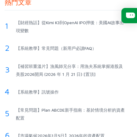
熱門文章
【財經熱話】從Kimi K3到OpenAI IPO押後：美國AI故事出
1
現變數
2
【系統教學】常見問題（新用戶必讀FAQ）
【補習班重溫片】漁風師兄分享：用漁夫系統掌握港股及
3
美股2026開局 (2026 年 1 月 21 日) [置頂]
4
【系統教學】訊號操作
【常見問題】Plan ABCDE新手指南：基於情境分析的資產
5
配置
6
【市場氣候2026年1月5日】2026年的資產配置