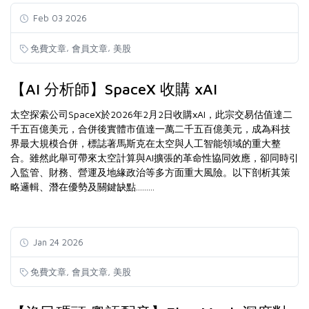
Feb 03 2026
,
,
免費文章
會員文章
美股
【AI 分析師】SpaceX 收購 xAI
太空探索公司SpaceX於2026年2月2日收購xAI，此宗交易估值達二
千五百億美元，合併後實體市值達一萬二千五百億美元，成為科技
界最大規模合併，標誌著馬斯克在太空與人工智能領域的重大整
合。雖然此舉可帶來太空計算與AI擴張的革命性協同效應，卻同時引
入監管、財務、營運及地緣政治等多方面重大風險。以下剖析其策
略邏輯、潛在優勢及關鍵缺點.........
Jan 24 2026
,
,
免費文章
會員文章
美股