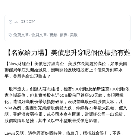
Jul 03 2024
,
,
,
,
免費文章
會員文章
視頻
債券
美股
【名家給力場】美債息升穿呢個位標指有難
【Now財經台】美債息持續高企，美股亦長期處於高位，如果美國
聯儲局年底先開始減息，幾時開始反映喺股市上？債息升到咩水
平，美股先會出現跌市？
「股市漁夫」創辦人莊志雄指，標普500指數及納斯達克100指數依
家企喺高位，但其實美股有近60%股份已跌穿50天線，表現兩極
化，造得好嘅股份帶領指數破頂，表現差嘅股份就股價大冧，以
Nike為例，集團出完業績股價就大跌，仲錄得23年最大跌幅。佢又
話，受經濟疲弱拖累，或公司本身有問題，當呢啲公司一出業績，
股價就隨即急挫，其中又以中小型股最受債息影響。
Lewis又話，過往經濟好嘅時候，債息升，標指就會跟升，不過，