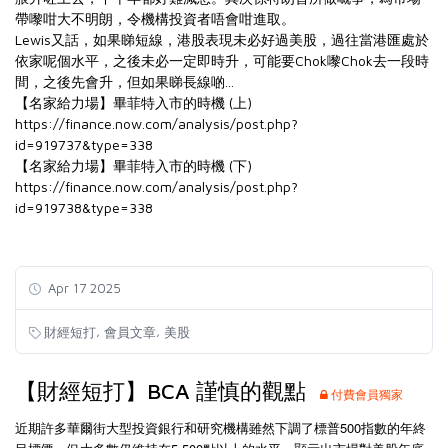
帶嚟咁大不明朗，令機構投資者唔會咁進取。
Lewis又話，如果睇短線，港股表現未必好過美股，過往當港匯處於
依家呢個水平，之後未必一定即時升，可能要Chok嚟Chok去一段時
間，之後先會升，但如果睇長線啲...
【名家給力場】畢菲特入市的時機 (上)
https://finance.now.com/analysis/post.php?
id=919737&type=338
【名家給力場】畢菲特入市的時機
(下)
https://finance.now.com/analysis/post.php?
id=919738&type=338
Apr 17 2025
,
,
財經短打
會員文章
美股
【財經短打】BCA 謹慎的觀點
付費會員獨家
近期許多華爾街大型投資銀行和研究機構雖然下調了標普500指數的年終