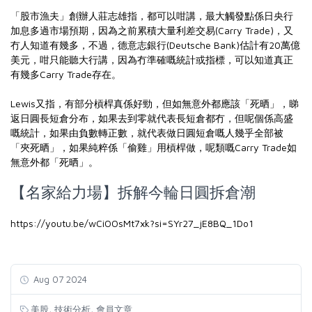
「股市漁夫」創辦人莊志雄指，都可以咁講，最大觸發點係日央行
加息多過市場預期，因為之前累積大量利差交易(Carry Trade)，又
冇人知道有幾多，不過，德意志銀行(Deutsche Bank)估計有20萬億
美元，咁只能聽大行講，因為冇準確嘅統計或指標，可以知道真正
有幾多Carry Trade存在。
Lewis又指，有部分槓桿真係好勁，但如無意外都應該「死晒」，睇
返日圓長短倉分布，如果去到零就代表長短倉都冇，但呢個係高盛
嘅統計，如果由負數轉正數，就代表做日圓短倉嘅人幾乎全部被
「夾死晒」，如果純粹係「偷雞」用槓桿做，呢類嘅Carry Trade如
無意外都「死晒」。
【名家給力場】拆解今輪日圓拆倉潮
https://youtu.be/wCiOOsMt7xk?si=SYr27_jE8BQ_1Do1
Aug 07 2024
,
,
美股
技術分析
會員文章