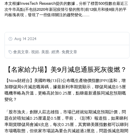
InvesTech Research
500
本文根據
提供的數據，分析了標普
指數在最近三
(
2020
)
12
6
次牛市高點
不包括
年新冠疫情引發的熊市
前
個月和後
個月的平
均板塊表現，發現了一些值得關注的趨勢變化........
Aug 14 2024
,
,
,
,
會員文章
視頻
美股
經濟
免費文章
【名家給力場】美9月減息通脹死灰復燃？
【Now財經台】美國昨晚(13日)公布嘅生產物價指數(PPI)溫和，增
加聯儲局9月減息嘅籌碼，據最新利率期貨顯示，聯儲局減息0.5厘
嘅機率略為升溫，更略高於加0.25厘，點睇最新通脹同減息預期嘅
變化？
「股市漁夫」創辦人莊志雄指，市場已經就短期減息預期計價，問
題在於唔知減0.25厘還是0.5厘，早前，《彭博》報道指，如果睇利
率期貨聯儲局會減9次息，每次0.25厘，其實睇美匯指數都可以睇到
市場嘅取態，但依家市場認為要合共減超過2厘息，問題係減息期間