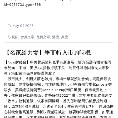
id=928670&type=338
May 07 2025
,
,
,
,
視頻
會員文章
免費文章
港股
美股
【名家給力場】畢菲特入市的時機
【Now財經台】中美貿易談判似乎有新進展，雙方高層有機會喺周
末見面，不過，美股3大指數持續下跌，到底係咩原因限制大市反
彈？港股後市係咪會好過美股？
「股市漁夫」創辦人莊志雄指，市場一早就預咗會傾，問題係最後
傾成點，除非好快傾完，同埋結果理想，但有得傾市場都price in咗
唔少，美國總統特朗普(Donald Trump)轉口風後，個市就彈咗上
去，依家最好嘅結果係，走勢好似2022年咁，當年主要係聯儲局要
「收水」控制通脹，依家有兩樣嘢，首先係聯儲局仍然想控制通
脹，原本預佢5月減息，之後延至6月，依家再推遲到7月，原因係擔
心關稅會推高通脹，到底7月減唔減息，就要睇關稅嘅影響，如果通
脹升咗上去，下半年都好難減息。其次係特朗普所做嘅事，為市場