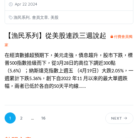
Apr 22 2024
,
,
漁民系列
會員文章
美股
【漁民系列】從美股連跌三週說起
付費會員獨
家
在經濟數據超預期下，美元走強，債息趨升，股市下跌，標
普
指數拾級而下，從
月
日的高位下調近
點
500
3
28
300
（
）；納斯達克指數上週五
（
月
日）大跌
，一
5.6%
4
1
9
2.05%
週累計下跌
，創下自
年
月以來的最大單週跌
5.36%
2022
11
幅，兩者已低於各自的
天平均線......
50
1
2
...
16
NEXT