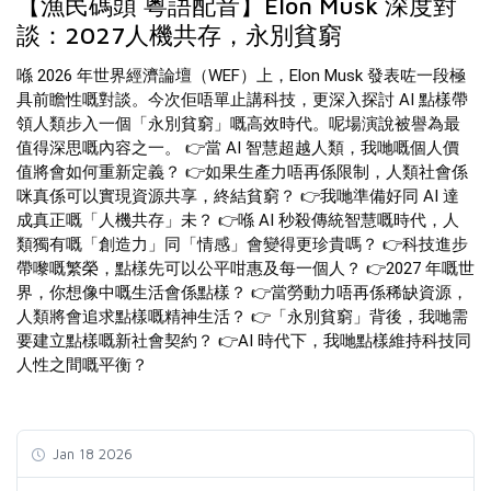
【漁民碼頭 粵語配音】Elon Musk 深度對
談：2027人機共存，永別貧窮
喺 2026 年世界經濟論壇（WEF）上，Elon Musk 發表咗一段極
具前瞻性嘅對談。今次佢唔單止講科技，更深入探討 AI 點樣帶
領人類步入一個「永別貧窮」嘅高效時代。呢場演說被譽為最
值得深思嘅內容之一。 👉當 AI 智慧超越人類，我哋嘅個人價
值將會如何重新定義？ 👉如果生產力唔再係限制，人類社會係
咪真係可以實現資源共享，終結貧窮？ 👉我哋準備好同 AI 達
成真正嘅「人機共存」未？ 👉喺 AI 秒殺傳統智慧嘅時代，人
類獨有嘅「創造力」同「情感」會變得更珍貴嗎？ 👉科技進步
帶嚟嘅繁榮，點樣先可以公平咁惠及每一個人？ 👉2027 年嘅世
界，你想像中嘅生活會係點樣？ 👉當勞動力唔再係稀缺資源，
人類將會追求點樣嘅精神生活？ 👉「永別貧窮」背後，我哋需
要建立點樣嘅新社會契約？ 👉AI 時代下，我哋點樣維持科技同
人性之間嘅平衡？
Jan 18 2026