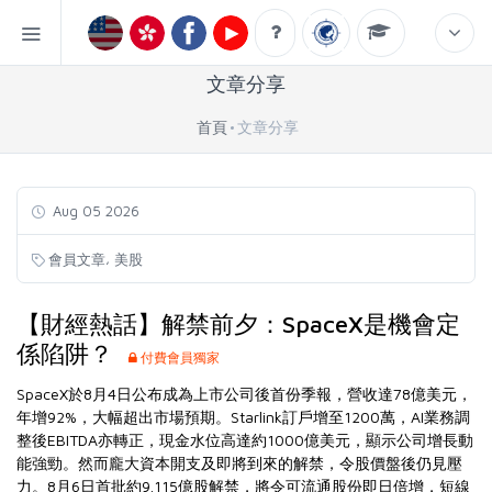
文章分享
首頁
文章分享
Aug 05 2026
,
會員文章
美股
【財經熱話】解禁前夕：SpaceX是機會定
係陷阱？
付費會員獨家
SpaceX於8月4日公布成為上市公司後首份季報，營收達78億美元，
年增92%，大幅超出市場預期。Starlink訂戶增至1200萬，AI業務調
整後EBITDA亦轉正，現金水位高達約1000億美元，顯示公司增長動
能強勁。然而龐大資本開支及即將到來的解禁，令股價盤後仍見壓
力。8月6日首批約9.115億股解禁，將令可流通股份即日倍增，短線