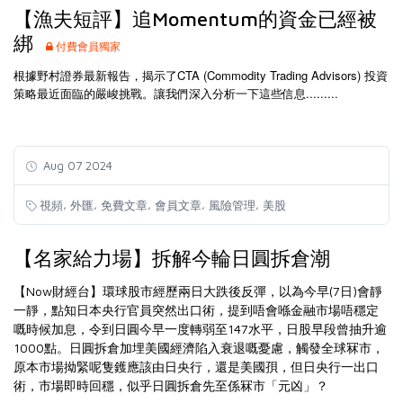
【漁夫短評】追Momentum的資金已經被
綁
付費會員獨家
根據野村證券最新報告，揭示了CTA (Commodity Trading Advisors) 投資
策略最近面臨的嚴峻挑戰。讓我們深入分析一下這些信息.........
Aug 07 2024
,
,
,
,
,
視頻
外匯
免費文章
會員文章
風險管理
美股
【名家給力場】拆解今輪日圓拆倉潮
【Now財經台】環球股市經歷兩日大跌後反彈，以為今早(7日)會靜
一靜，點知日本央行官員突然出口術，提到唔會喺金融市場唔穩定
嘅時候加息，令到日圓今早一度轉弱至147水平，日股早段曾抽升逾
1000點。日圓拆倉加埋美國經濟陷入衰退嘅憂慮，觸發全球冧市，
原本市場拗緊呢隻鑊應該由日央行，還是美國孭，但日央行一出口
術，市場即時回穩，似乎日圓拆倉先至係冧市「元凶」？