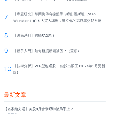
【專題研究】華爾街傳奇操盤手: 斯坦·溫斯坦（Stan
7
Weinstein）的 8 大買入準則，建立你的高勝率交易系統
8
【漁民系列】睇晒FAQ未？
9
【新手入門】如何發掘新領袖股？（置頂）
【技術分析】VCP型態選股 一鍵找出股王 (2024年9月更新
10
版)
最新文章
【名家給力場】美股8月會衰喺聯儲局手上？