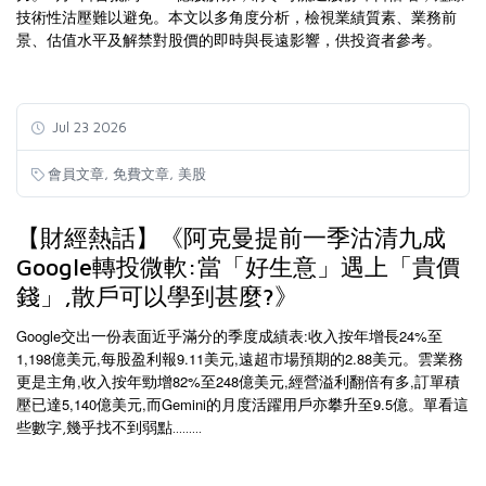
技術性沽壓難以避免。本文以多角度分析，檢視業績質素、業務前
景、估值水平及解禁對股價的即時與長遠影響，供投資者參考。
Jul 23 2026
,
,
會員文章
免費文章
美股
【財經熱話】《阿克曼提前一季沽清九成
Google轉投微軟:當「好生意」遇上「貴價
錢」,散戶可以學到甚麼?》
Google
:
24%
交出一份表面近乎滿分的季度成績表
收入按年增長
至
1,198
,
9.11
,
2.88
億美元
每股盈利報
美元
遠超市場預期的
美元。雲業務
,
82%
248
,
,
更是主角
收入按年勁增
至
億美元
經營溢利翻倍有多
訂單積
5,140
,
Gemini
9.5
壓已達
億美元
而
的月度活躍用戶亦攀升至
億。單看這
些數字,幾乎找不到弱點.........