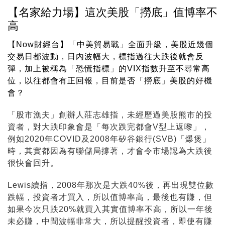
【名家給力場】這次美股「撈底」值博率不
高
【Now財經台】「中美貿易戰」全面升級，美股近幾個
交易日都波動，日內波幅大，標指過往大跌後就會反
彈，加上被稱為「恐慌指標」的VIX指數升至不尋常高
位，以往都會有正回報，目前是否「撈底」美股的好機
會？
「股市漁夫」創辦人莊志雄指，未經歷過美股熊市的投
資者，對大跌印象會是「每次跌完都會V型上返嚟」，
例如2020年COVID及2008年矽谷銀行(SVB)「爆煲」
時，其實都因為有聯儲局撐著，才會令市場認為大跌後
很快會回升。
Lewis續指，2008年那次是大跌40%後，再出現雙位數
跌幅，投資者才買入，所以值博率高，最後也有賺，但
如果今次只跌20%就買入其實值博率不高，所以一年後
未必賺，中間波幅非常大，所以提醒投資者，即使有賺