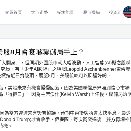
會員首頁
大市走勢
板塊能量
股市掃描
投資組合
美股8月會衰喺聯儲局手上？
月「大翻身」，但同期外圍股市就大幅波動，人工智能
(AI
)概念股
究員、有「少年AI股神」之稱嘅Leopold Aschenbrenner驚
及標指近日齊破頂，展望8月，美股係咪可以睇返好啲？
指，美股未來有機會慢慢回落，因為美國聯儲局畀唔到信心市場
係「得把口」，因為主席沃什
(Kelvin
Warsh)
上任後，聯儲局透
，因為雙方遲遲未有簽署協議，預期中東衝突唔會太快平息，最
(Donald
Trump)
才會收手，佢提醒，每次衝突過後，雙方再埋枱
時機。