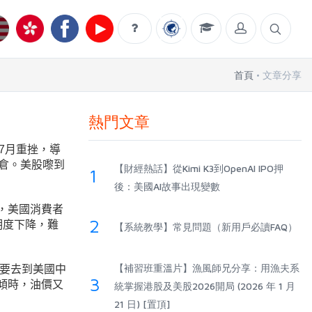
首頁
文章分享
熱門文章
喺7月重挫，導
傳爆倉。美股嚟到
【財經熱話】從Kimi K3到OpenAI IPO押
1
後：美國AI故事出現變數
，美國消費者
2
明度下降，難
【系統教學】常見問題（新用戶必讀FAQ）
【補習班重溫片】漁風師兄分享：用漁夫系
少要去到美國中
3
傾時，油價又
統掌握港股及美股2026開局 (2026 年 1 月
21 日) [置頂]