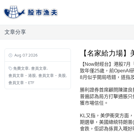
文章分享
【名家給力場】
Aug 07 2026
【Now財經台】港股7
,
,
免費文章
會員文章
致年僅25歲，前OpenAI研
,
,
會員文章 - 港股
會員文章 - 美股
8月似乎開局唔錯，道指
會員文章 - ETF
勝利證券首席顧問陳建良
普遍認為局方打擊通脹只
獲市場信任。
KL又指，美伊衝突方面
期選舉，美國總統特朗普
會跌，佢認為係買入嘅好