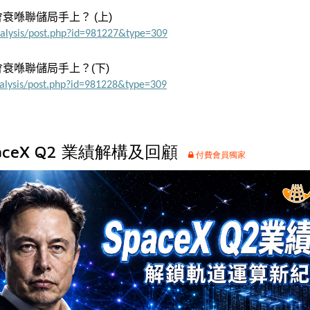
會衰喺聯儲局手上？
(上
)
nalysis/post.php?id=981227&type=309
會衰喺聯儲局手上？
(下
)
nalysis/post.php?id=981228&type=309
ceX Q2 業績解構及回顧
付費會員獨家