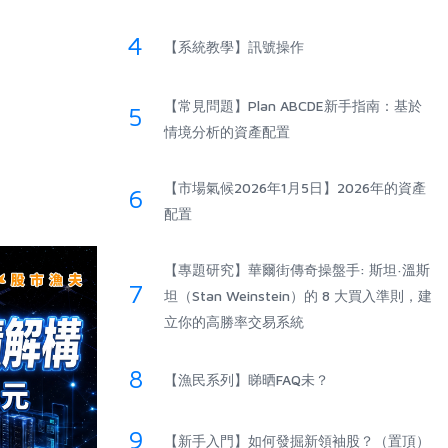
4
【系統教學】訊號操作
【常見問題】Plan ABCDE新手指南：基於
5
情境分析的資產配置
【市場氣候2026年1月5日】2026年的資產
6
配置
【專題研究】華爾街傳奇操盤手: 斯坦·溫斯
7
坦（Stan Weinstein）的 8 大買入準則，建
立你的高勝率交易系統
8
【漁民系列】睇晒FAQ未？
9
【新手入門】如何發掘新領袖股？（置頂）