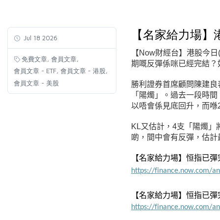
【名家給力場】
Jul 18 2026
【Now財經台】港股今日
,
,
免費文章
會員文章
期嘅反彈係咪已經完結？
,
,
會員文章 - ETF
會員文章 - 港股
會員文章 - 美股
勝利證券首席顧問陳建良
「陽燭」。過去一段時間
以唔會係見底回升，而喺2
KL又估計，4支「陽燭」
啲，間中會有反彈，估計最
【名家給力場】恒指已彈完 
https://finance.now.com/a
【名家給力場】恒指已彈完 
https://finance.now.com/a