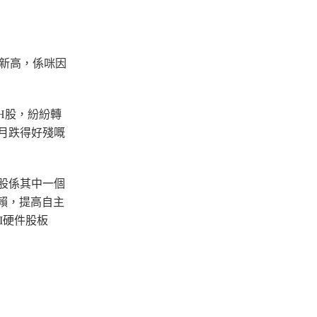
新高，係咪因
H股，紛紛轉
月跌得好殘嘅
融股係其中一個
賴，提高自主
I
硬件
股板