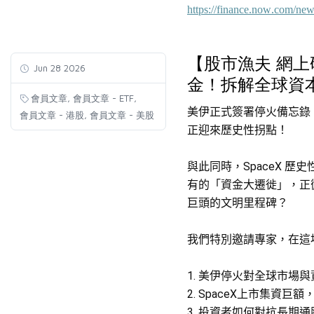
https://finance.now.com/ne
【股市漁夫 網上
Jun 28 2026
金！拆解全球資本新
,
,
會員文章
會員文章 - ETF
美伊正式簽署停火備忘錄
,
會員文章 - 港股
會員文章 - 美股
正迎來歷史性拐點！
與此同時，SpaceX 歷
有的「資金大遷徙」，正
巨頭的文明里程碑？
我們特別邀請專家，在這
1
.⁠ ⁠美
伊停火對全球市場與
2.⁠ ⁠SpaceX上市集
3
.⁠ ⁠投資
者如何對抗長期通