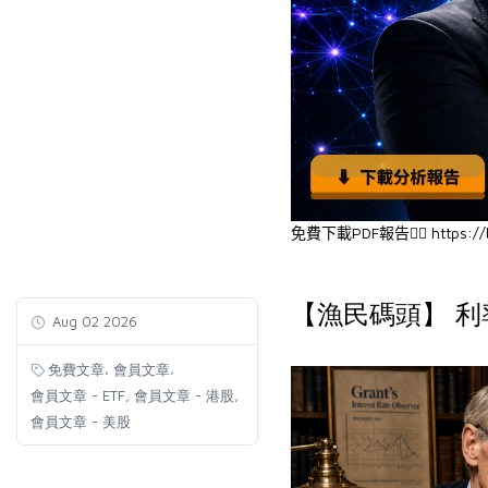
PDF
https://
👉🏻
免費下載
報告
【漁民碼頭】 利率
Aug 02 2026
,
,
免費文章
會員文章
,
,
會員文章 - ETF
會員文章 - 港股
會員文章 - 美股