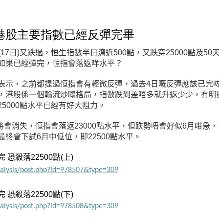
港股主要指數已經反彈完畢
(17日
)又跌過，恒生指數半日瀉近500點，又跌穿25000點及50
如果已經彈完，恒指會落返咩水平？
表示，之前都提過恒指會有輕微反彈，過去4日嘅反彈應該已完咗
，港股係一個輪流炒嘅格局，指數跌到差唔多就升返少少，冇明
5000點水平已經有好大阻力。
將會消失，恒指會落返23000點水平，但跌勢唔會好似6月咁急
終會下試6月中低位，即22500點水平。
恐殺落22500點
(上
)
nalysis/post.php?id=978507&type=309
恐殺落22500點
(下
)
nalysis/post.php?id=978508&type=309