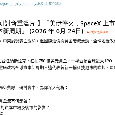
ws/post.php?type=analysis&id=977592
研討會重溫片 】「美伊停火，SpaceX 上
周期」 (2026 年 6月 24日)
付費會員獨家
，中東局勢表面緩和，但國際油價與黃金暗流湧動，全球地緣政
史性登陸納斯達克，狂
抽
750
億
美元資金，一舉登頂全球最大 IPO
徹底改寫全球資本新周期。這代表著新一輪科技泡沫的吹起，還
場免費線上研討會中，為你深入剖析：
資金流有何影響？
資巨額，對資本市場及後市的影響？
脹！