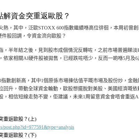
點解資金突重返歐股？
火熱，其中，泛歐STOXX 600指數繼續喺高位徘徊，
本周
初曾創
硬件
股回調，令資金流向歐股？
指，半年結之後，見到股市成個情況反轉咗，之前市場普遍睇淡
，依家相關AI
硬件
股被拋售，已經跌咗唔少，反而一啲喺5月及6
 600指數創新高，其中1個原係市場揀估值平嘅市場及股份炒，金
位回升，帶動全球資金輪動，歐股想擺脫對美股、美國經濟嘅依
股，相信短線走勢不變，佢建議，未來1周留意資金會唔會重返A
突重返歐股？
(上
)
ws/post.php?id=977591&type=analysis
重返歐股？(下)