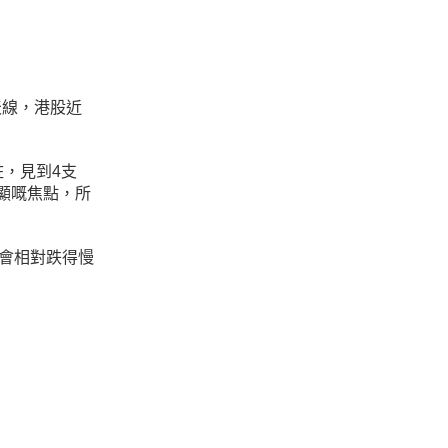
天線，港股近
，見到4支
顯嘅焦點，所
，會相對跌得慢