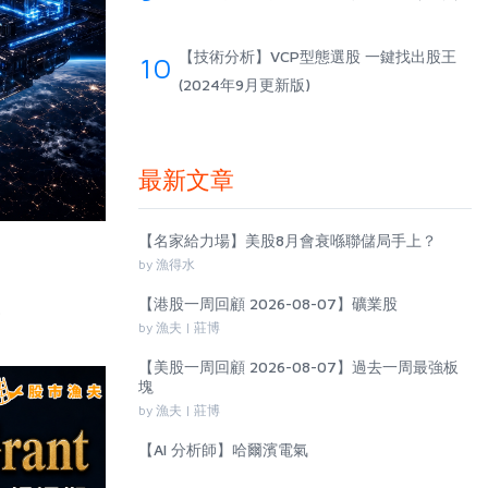
【技術分析】VCP型態選股 一鍵找出股王
10
(2024年9月更新版)
最新文章
【名家給力場】美股8月會衰喺聯儲局手上？
by 漁得水
【港股一周回顧 2026-08-07】礦業股
告
by 漁夫 | 莊博
【美股一周回顧 2026-08-07】過去一周最強板
塊
by 漁夫 | 莊博
【AI 分析師】哈爾濱電氣