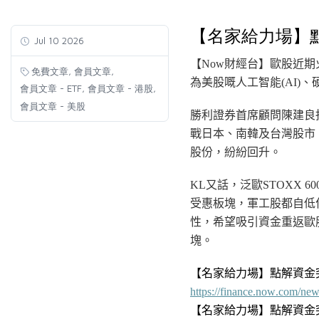
【名家給力場】
Jul 10 2026
【Now財經台】歐股近期
,
,
免費文章
會員文章
為美股嘅人工
智能
(AI
)、
,
,
會員文章 - ETF
會員文章 - 港股
會員文章 - 美股
勝利證券首席顧問陳建良
戰日本、南韓及台灣股市
股份，紛紛回升。
KL又話，泛歐STOXX
受惠板塊，軍工股都自低
性，希望吸引資金重返歐
塊。
【名家給力場】點解資金
https://finance.now.com/ne
【名家給力場】點解資金突