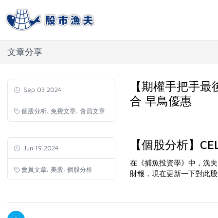
文章分享
【期權手把手最後
Sep 03 2024
合 早鳥優惠
,
,
個股分析
免費文章
會員文章
【個股分析】CE
Jun 19 2024
在《捕魚投資學》中，漁夫曾提及
,
,
會員文章
美股
個股分析
財報，現在更新一下對此股的看法..