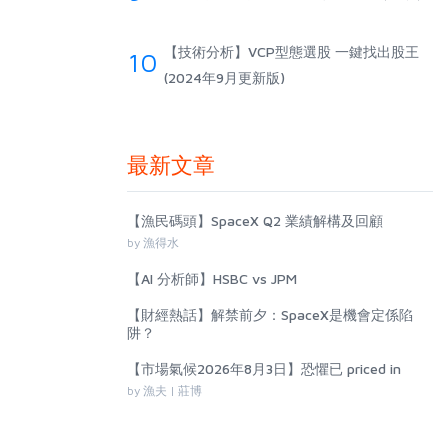
【技術分析】VCP型態選股 一鍵找出股王
10
(2024年9月更新版)
最新文章
【漁民碼頭】SpaceX Q2 業績解構及回顧
by 漁得水
【AI 分析師】HSBC vs JPM
【財經熱話】解禁前夕：SpaceX是機會定係陷
阱？
【市場氣候2026年8月3日】恐懼已 priced in
by 漁夫 | 莊博