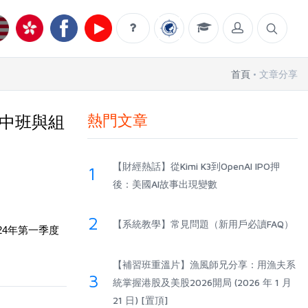
首頁
文章分享
熱門文章
班中班與組
【財經熱話】從Kimi K3到OpenAI IPO押
1
後：美國AI故事出現變數
2
【系統教學】常見問題（新用戶必讀FAQ）
024年第一季度
【補習班重溫片】漁風師兄分享：用漁夫系
3
統掌握港股及美股2026開局 (2026 年 1 月
21 日) [置頂]