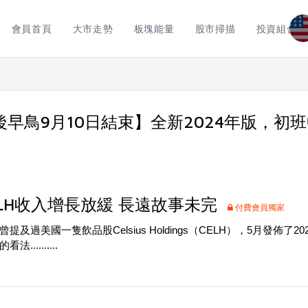
會員首頁
大市走勢
板塊能量
股市掃描
投資組合
早鳥9月10日結束】全新2024年版，初
LH收入增長放緩 長遠故事未完
付費會員獨家
過美國一隻飲品股Celsius Holdings（CELH），5月發佈了2
........