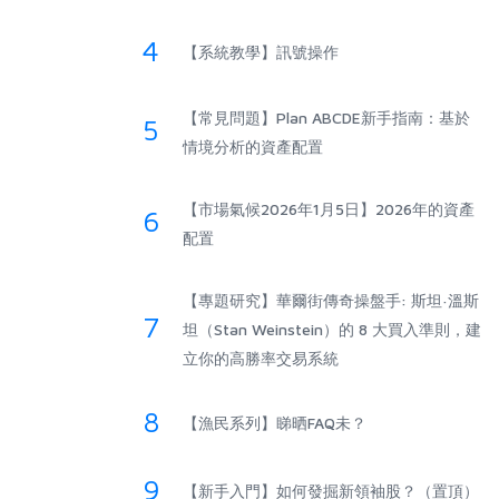
4
【系統教學】訊號操作
【常見問題】Plan ABCDE新手指南：基於
5
情境分析的資產配置
【市場氣候2026年1月5日】2026年的資產
6
配置
【專題研究】華爾街傳奇操盤手: 斯坦·溫斯
7
坦（Stan Weinstein）的 8 大買入準則，建
立你的高勝率交易系統
8
【漁民系列】睇晒FAQ未？
9
【新手入門】如何發掘新領袖股？（置頂）