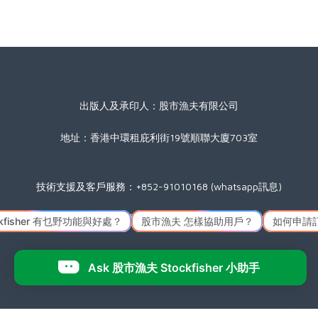
出版人及承印人：股市漁夫有限公司
地址：香港中環租庇利街19號順聯大廈703室
技術支援及客戶服務：+852-91010168 (whatsapp訊息)
星期一至五(公眾假期除外) 09:00 至 17:30
Icon made by
Freepik
from
www.flaticon.com