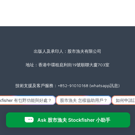
出版人及承印人：股市漁夫有限公司
地址：香港中環租庇利街19號順聯大廈703室
技術支援及客戶服務：+852-91010168 (whatsapp訊息)
星期一至五(公眾假期除外) 09:00 至 17:30
Icon made by
Freepik
from
www.flaticon.com