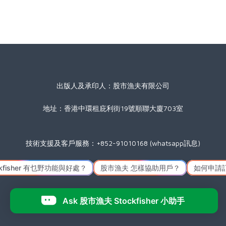
出版人及承印人：股市漁夫有限公司
地址：香港中環租庇利街19號順聯大廈703室
技術支援及客戶服務：+852-91010168 (whatsapp訊息)
星期一至五(公眾假期除外) 09:00 至 17:30
Icon made by
Freepik
from
www.flaticon.com