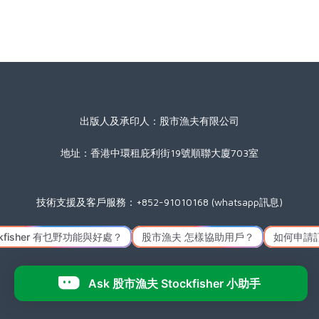
出版人及承印人：股市漁夫有限公司
地址：香港中環租庇利街19號順聯大廈703室
技術支援及客戶服務：+852-91010168 (whatsapp訊息)
星期一至五(公眾假期除外) 09:00 至 17:30
Icon made by
Freepik
from
www.flaticon.com