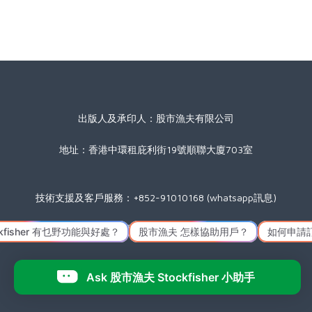
出版人及承印人：股市漁夫有限公司
地址：香港中環租庇利街19號順聯大廈703室
技術支援及客戶服務：+852-91010168 (whatsapp訊息)
星期一至五(公眾假期除外) 09:00 至 17:30
Icon made by
Freepik
from
www.flaticon.com