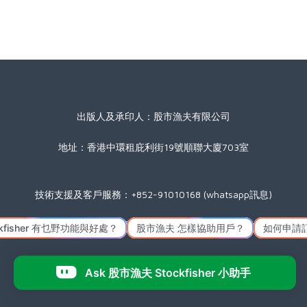
出版人及承印人：股市漁夫有限公司
地址：香港中環租庇利街19號順聯大廈703室
技術支援及客戶服務：+852-91010168 (whatsapp訊息)
星期一至五(公眾假期除外) 09:00 至 17:30
Icon made by
Freepik
from
www.flaticon.com