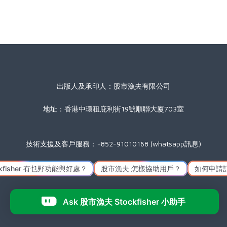
出版人及承印人：股市漁夫有限公司
地址：香港中環租庇利街19號順聯大廈703室
技術支援及客戶服務：+852-91010168 (whatsapp訊息)
星期一至五(公眾假期除外) 09:00 至 17:30
Icon made by
Freepik
from
www.flaticon.com