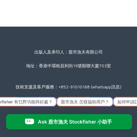
出版人及承印人：股市漁夫有限公司
地址：香港中環租庇利街19號順聯大廈703室
技術支援及客戶服務：+852-91010168 (whatsapp訊息)
星期一至五(公眾假期除外) 09:00 至 17:30
Icon made by
Freepik
from
www.flaticon.com