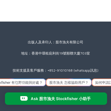
出版人及承印人：股市漁夫有限公司
地址：香港中環租庇利街19號順聯大廈703室
技術支援及客戶服務：+852-91010168 (whatsapp訊息)
星期一至五(公眾假期除外) 09:00 至 17:30
Icon made by
Freepik
from
www.flaticon.com